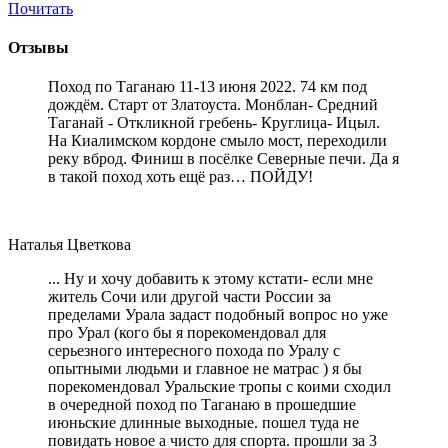
Почитать
Отзывы
Поход по Таганаю 11-13 июня 2022. 74 км под
дождём. Старт от Златоуста. Монблан- Средний
Таганай - Откликной гребень- Круглица- Ицыл.
На Киалимском кордоне смыло мост, переходили
реку вброд. Финиш в посёлке Северные печи. Да я
в такой поход хоть ещё раз… ПОЙДУ!
Наталья Цветкова
... Ну и хочу добавить к этому кстати- если мне
житель Сочи или другой части России за
пределами Урала задаст подобный вопрос но уже
про Урал (кого бы я порекомендовал для
серьезного интересного похода по Уралу с
опытными людьми и главное не матрас ) я бы
порекомендовал Уральские тропы с коими сходил
в очередной поход по Таганаю в прошедшие
июньские длинные выходные. пошел туда не
повидать новое а чисто для спорта. прошли за 3