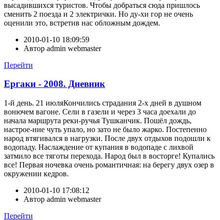
высадившихся туристов. Чтобы добраться сюда пришлось
сменить 2 поезда и 2 электрички. Но ду-хи гор не очень
оценили это, встретив нас обложным дождем.
2010-01-10 18:09:59
Автор
admin webmaster
Перейти
Ергаки - 2008. Дневник
1-й день. 21 июляКончились страдания 2-х дней в душном
вонючем вагоне. Сели в газели и через 3 часа доехали до
начала маршрута реки-ручья Тушканчик. Пошёл дождь,
настрое-ние чуть упало, но зато не было жарко. Постепенно
народ втягивался в нагрузки. После двух отдыхов подошли к
водопаду. Наслаждение от купания в водопаде с лихвой
затмило все тяготы перехода. Народ был в восторге! Купались
все! Первая ночевка очень романтичная: на берегу двух озер в
окружении кедров.
2010-01-10 17:08:12
Автор
admin webmaster
Перейти