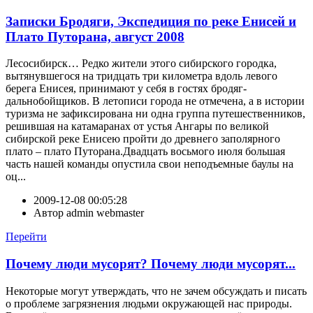
Записки Бродяги, Экспедиция по реке Енисей и
Плато Путорана, август 2008
Лесосибирск… Редко жители этого сибирского городка,
вытянувшегося на тридцать три километра вдоль левого
берега Енисея, принимают у себя в гостях бродяг-
дальнобойщиков. В летописи города не отмечена, а в истории
туризма не зафиксирована ни одна группа путешественников,
решившая на катамаранах от устья Ангары по великой
сибирской реке Енисею пройти до древнего заполярного
плато – плато Путорана.Двадцать восьмого июля большая
часть нашей команды опустила свои неподъемные баулы на
оц...
2009-12-08 00:05:28
Автор
admin webmaster
Перейти
Почему люди мусорят? Почему люди мусорят...
Некоторые могут утверждать, что не зачем обсуждать и писать
о проблеме загрязнения людьми окружающей нас природы.