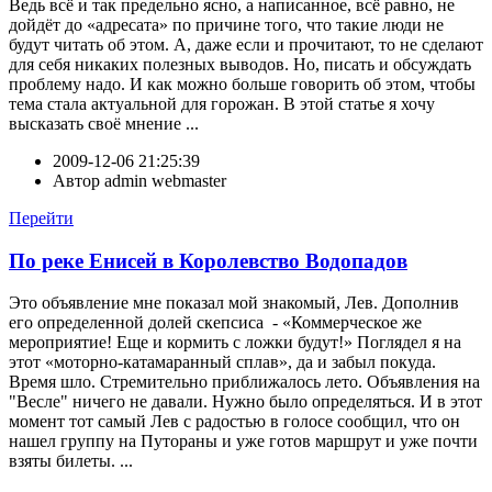
Ведь всё и так предельно ясно, а написанное, всё равно, не
дойдёт до «адресата» по причине того, что такие люди не
будут читать об этом. А, даже если и прочитают, то не сделают
для себя никаких полезных выводов. Но, писать и обсуждать
проблему надо. И как можно больше говорить об этом, чтобы
тема стала актуальной для горожан. В этой статье я хочу
высказать своё мнение ...
2009-12-06 21:25:39
Автор
admin webmaster
Перейти
По реке Енисей в Королевство Водопадов
Это объявление мне показал мой знакомый, Лев. Дополнив
его определенной долей скепсиса - «Коммерческое же
мероприятие! Еще и кормить с ложки будут!» Поглядел я на
этот «моторно-катамаранный сплав», да и забыл покуда.
Время шло. Стремительно приближалось лето. Объявления на
"Весле" ничего не давали. Нужно было определяться. И в этот
момент тот самый Лев с радостью в голосе сообщил, что он
нашел группу на Путораны и уже готов маршрут и уже почти
взяты билеты. ...