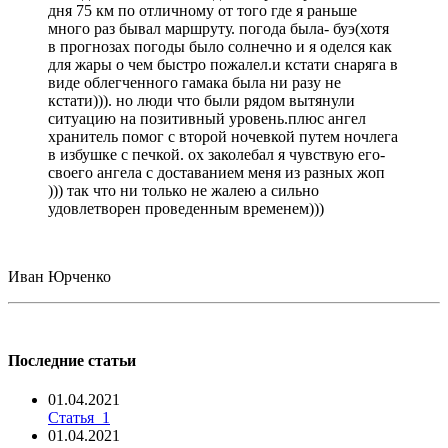
дня 75 км по отличному от того где я раньше
много раз бывал маршруту. погода была- буэ(хотя
в прогнозах погоды было солнечно и я оделся как
для жары о чем быстро пожалел.и кстати снаряга в
виде облегченного гамака была ни разу не
кстати))). но люди что были рядом вытянули
ситуацию на позитивный уровень.плюс ангел
хранитель помог с второй ночевкой путем ночлега
в избушке с печкой. ох заколебал я чувствую его-
своего ангела с доставанием меня из разных жоп
))) так что ни только не жалею а сильно
удовлетворен проведенным временем)))
Иван Юрченко
Последние статьи
01.04.2021
Статья_1
01.04.2021