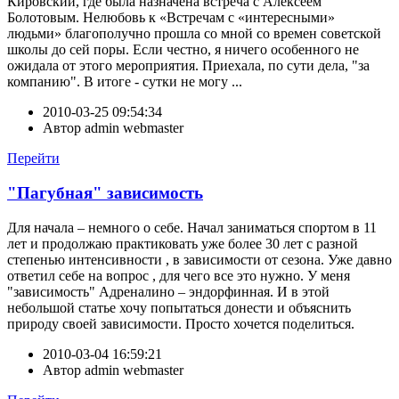
Кировский, где была назначена встреча с Алексеем
Болотовым. Нелюбовь к «Встречам с «интересными»
людьми» благополучно прошла со мной со времен советской
школы до сей поры. Если честно, я ничего особенного не
ожидала от этого мероприятия. Приехала, по сути дела, "за
компанию". В итоге - сутки не могу ...
2010-03-25 09:54:34
Автор
admin webmaster
Перейти
"Пагубная" зависимость
Для начала – немного о себе. Начал заниматься спортом в 11
лет и продолжаю практиковать уже более 30 лет с разной
степенью интенсивности , в зависимости от сезона. Уже давно
ответил себе на вопрос , для чего все это нужно. У меня
"зависимость" Адреналино – эндорфинная. И в этой
небольшой статье хочу попытаться донести и объяснить
природу своей зависимости. Просто хочется поделиться.
2010-03-04 16:59:21
Автор
admin webmaster