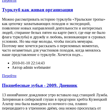
Перейти
Турклуб как живая организация
Можно рассматривать историю турклуба «Уральские тропы»
как цепочку захватывающих походов и экспедиций,
появление новых направлений деятельности и интересных
людей, стирание белых пятен на карте (мест, где еще не было
флага турклуба) и дружбу и любовь, возникающие в суровых
условиях. Но мы еще молоды, чтобы писать мемуары.
Поэтому мне хочется рассказать о переломных моментах,
часто незаметных для участников походов, когда менялось
наше представление о турклубе. Хочется подч...
2010-01-10 22:14:43
Автор
admin webmaster
Перейти
Поднебесные зубья - 2009. Дневник
13 июняРаннее дождливое утро вставало над станцией Лужба.
Затерянная в сибирской глуши в предгории хребта Кузнецкий
Алатау она была выведена из ночного сна, плавно
перешедшего в утреннюю дрёму, она нежно проснулась от