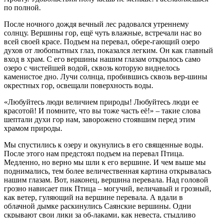
по полной.
После ночного дождя вечный лес радовался утреннему
солнцу. Вершины гор, ещё чуть влажные, встречали нас во
всей своей красе. Подъем на перевал, обере-гающий озеро
духов от любопытных глаз, показался легким. Он как главный
вход в храм. С его вершины нашим глазам открылось само
озеро с чистейшей водой, сквозь которую виднелось
каменистое дно. Лучи солнца, пробившись сквозь вер-шины
окрестных гор, освещали поверхность воды.
«Любуйтесь люди величием природы! Любуйтесь люди ее
красотой! И помните, что вы тоже часть её!» – такие слова
шептали духи гор нам, заворожено стоявшим перед этим
храмом природы.
Мы спустились к озеру и окунулись в его священные воды.
После этого нам предстоял подъем на перевал Птица.
Медленно, но верно мы шли к его вершине. И чем выше мы
поднимались, тем более величественная картина открывалась
нашим глазам. Вот, наконец, вершина перевала. Над головой
грозно нависает пик Птица – могучий, величавый и грозный,
как ветер, гуляющий на вершине перевала. А вдали в
облачной дымке раскинулись Саянские вершины. Одни
скрывают свои лики за об-лаками, как невеста, стыдливо