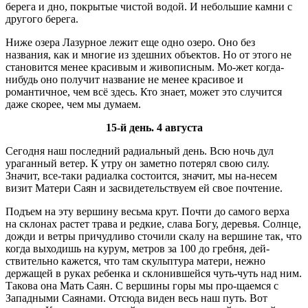
берега и дно, покрытые чистой водой. И небольшие камни с
другого берега.
Ниже озера Лазурное лежит еще одно озеро. Оно без
названия, как и многие из здешних объектов. Но от этого не
становится менее красивым и живописным. Мо-жет когда-
нибудь оно получит название не менее красивое и
романтичное, чем всё здесь. Кто знает, может это случится
даже скорее, чем мы думаем.
15-й день. 4 августа
Сегодня наш последний радиальный день. Всю ночь дул
ураганный ветер. К утру он заметно потерял свою силу.
Значит, все-таки радиалка состоится, значит, мы на-несем
визит Матери Саян и засвидетельствуем ей свое почтение.
Подъем на эту вершину весьма крут. Почти до самого верха
на склонах растет трава и редкие, слава Богу, деревья. Солнце,
дожди и ветры причудливо сточили скалу на вершине так, что
когда выходишь на курум, метров за 100 до гребня, дей-
ствительно кажется, что там скульптура матери, нежно
держащей в руках ребенка и склонившейся чуть-чуть над ним.
Такова она Мать Саян. С вершины горы мы про-щаемся с
Западными Саянами. Отсюда виден весь наш путь. Вот