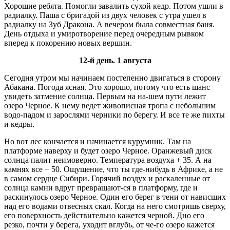
Хорошие ребята. Помогли завалить сухой кедр. Потом ушли в
радиалку. Паша с бригадой из двух человек с утра ушел в
радиалку на Зуб Дракона. А вечером была совместная баня.
День отдыха и умиротворение перед очередным рывком
вперед к покорению новых вершин.
12-й день. 1 августа
Сегодня утром мы начинаем постепенно двигаться в сторону
Абакана. Погода ясная. Это хорошо, потому что есть шанс
увидеть затмение солнца. Первым на на-шем пути лежит
озеро Черное. К нему ведет живописная тропа с небольшим
водо-падом и зарослями черники по берегу. И все те же пихты
и кедры.
Но вот лес кончается и начинается курумник. Там на
платформе наверху и будет озеро Черное. Оранжевый диск
солнца палит неимоверно. Температура воздуха + 35. А на
камнях все + 50. Ощущение, что ты где-нибудь в Африке, а не
в самом сердце Сибири. Горячий воздух и раскаленные от
солнца камни вдруг превращают-ся в платформу, где и
раскинулось озеро Черное. Один его берег в тени от нависших
над его водами отвесных скал. Когда на него смотришь сверху,
его поверхность действительно кажется черной. Дно его
резко, почти у берега, уходит вглубь, от че-го озеро кажется