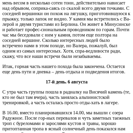
мень весом в несколько сотен тонн, действительно нависает
над обрывом, соприка-саясь со скалой всего двумя точками. С
соседней вершинки он похож на лягушку, приготовившуюся к
прыжку, только лапок не видно. У камня мы встретились с Ва-
лерой и двумя туристами из Берлина. Он живет в Минусинске
и работает профес-сиональным проводником по горам. Почти
час мы беседовали с ним у камня, потом еще полтора на
соседней вершине. Сколько интересных людей было
встречено нами в этом походе, но Валера, пожалуй, был
одним из самых интересных. Хотя, спра-ведливости ради,
скажу, что все наши встречи были незабываемы.
Итак, горная часть нашего похода была закончена. Остается
еще день пути и дневка – день отдыха и подведения итогов.
17-й день. 6 августа
С утра часть группы пошла в радиалку на Висячий камень (те,
кто не был там вчера), часть занялась альпинистской
тренировкой, а часть осталась просто отды-хать в лагере.
В 16.00, вместо планировавшихся 14.00, мы вышли с озера
Радужное. После гор-ных перевалов и чуть заметных таежных
троп с буреломами и зарослями кустов и травы, хорошо
притоптанная тропа в ясный солнечный день показался нам