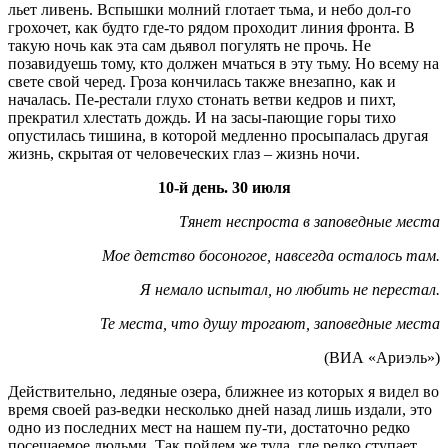
льет ливень. Вспышки молний глотает тьма, и небо дол-го
грохочет, как будто где-то рядом проходит линия фронта. В
такую ночь как эта сам дьявол погулять не прочь. Не
позавидуешь тому, кто должен мчаться в эту тьму. Но всему на
свете свой черед. Гроза кончилась также внезапно, как и
началась. Пе-рестали глухо стонать ветви кедров и пихт,
прекратил хлестать дождь. И на засы-пающие горы тихо
опустилась тишина, в которой медленно просыпалась другая
жизнь, скрытая от человеческих глаз – жизнь ночи.
10-й день. 30 июля
Тянет неспроста в заповедные места
Мое детство босоногое, навсегда осталось там.
Я немало испытал, но любить не перестал.
Те места, что душу трогают, заповедные места
(ВИА «Ариэль»)
Действительно, ледяные озера, ближнее из которых я видел во
время своей раз-ведки несколько дней назад лишь издали, это
одно из последних мест на нашем пу-ти, достаточно редко
посещаемое людьми. Так пойдем же туда, где редко ступает