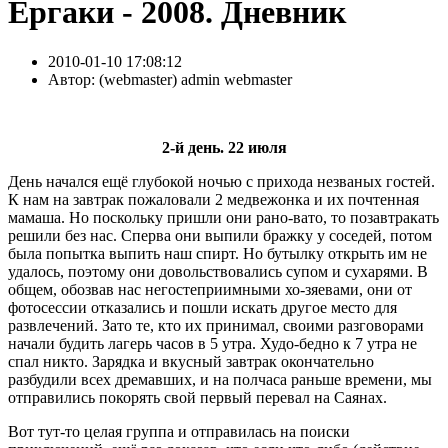
Ергаки - 2008. Дневник
2010-01-10 17:08:12
Автор:
( webmaster) admin webmaster
2-й день. 22 июля
День начался ещё глубокой ночью с прихода незваных гостей.
К нам на завтрак пожаловали 2 медвежонка и их почтенная
мамаша. Но поскольку пришли они рано-вато, то позавтракать
решили без нас. Сперва они выпили бражку у соседей, потом
была попытка выпить наш спирт. Но бутылку открыть им не
удалось, поэтому они довольствовались супом и сухарями. В
общем, обозвав нас негостеприимными хо-зяевами, они от
фотосессии отказались и пошли искать другое место для
развлечений. Зато те, кто их принимал, своими разговорами
начали будить лагерь часов в 5 утра. Худо-бедно к 7 утра не
спал никто. Зарядка и вкусный завтрак окончательно
разбудили всех дремавших, и на полчаса раньше времени, мы
отправились покорять свой первый перевал на Саянах.
Вот тут-то целая группа и отправилась на поиски