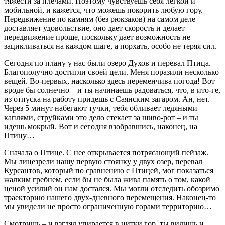
тяжести за плечами. Поэтому чувствуешь себя легкой и
мобильной, и кажется, что можешь покорить любую гору.
Передвижение по камням (без рюкзаков) на самом деле
доставляет удовольствие, оно дает скорость и делает
передвижение проще, поскольку дает возможность не
зацикливаться на каждом шаге, а порхать, особо не теряя сил.
Сегодня по плану у нас были озеро Духов и перевал Птица.
Благополучно достигли своей цели. Меня поразили несколько
вещей. Во-первых, насколько здесь переменчива погода! Вот
вроде бы солнечно – и ты начинаешь радоваться, что, в ито-ге,
из отпуска на работу придешь с Саянским загаром. Ан, нет.
Через 5 минут набегают тучки, тебя обливает ледяными
каплями, струйками это дело стекает за шиво-рот – и ты
идешь мокрый. Вот и сегодня взобравшись, наконец, на
Птицу…
Сначала о Птице. С нее открывается потрясающий пейзаж.
Мы лицезрели нашу первую стоянку у двух озер, перевал
Курсантов, который по сравнению с Птицей, мог показаться
жалким гребнем, если бы не была жива память о том, какой
ценой усилий он нам достался. Мы могли отследить обозримо
траекторию нашего двух-дневного перемещения. Наконец-то
мы увидели не просто ограниченную горами территорию…
Смотришь – и взгляд упирается в нитки гор, ты видишь и