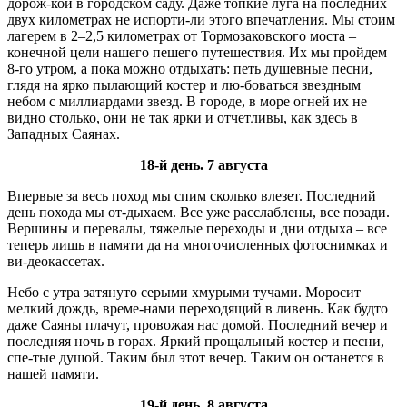
дорож-кой в городском саду. Даже топкие луга на последних
двух километрах не испорти-ли этого впечатления. Мы стоим
лагерем в 2–2,5 километрах от Тормозаковского моста –
конечной цели нашего пешего путешествия. Их мы пройдем
8-го утром, а пока можно отдыхать: петь душевные песни,
глядя на ярко пылающий костер и лю-боваться звездным
небом с миллиардами звезд. В городе, в море огней их не
видно столько, они не так ярки и отчетливы, как здесь в
Западных Саянах.
18-й день. 7 августа
Впервые за весь поход мы спим сколько влезет. Последний
день похода мы от-дыхаем. Все уже расслаблены, все позади.
Вершины и перевалы, тяжелые переходы и дни отдыха – все
теперь лишь в памяти да на многочисленных фотоснимках и
ви-деокассетах.
Небо с утра затянуто серыми хмурыми тучами. Моросит
мелкий дождь, време-нами переходящий в ливень. Как будто
даже Саяны плачут, провожая нас домой. Последний вечер и
последняя ночь в горах. Яркий прощальный костер и песни,
спе-тые душой. Таким был этот вечер. Таким он останется в
нашей памяти.
19-й день. 8 августа