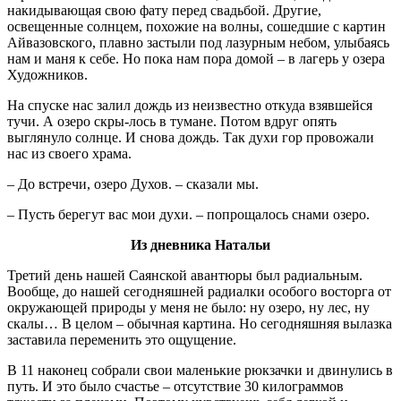
накидывающая свою фату перед свадьбой. Другие,
освещенные солнцем, похожие на волны, сошедшие с картин
Айвазовского, плавно застыли под лазурным небом, улыбаясь
нам и маня к себе. Но пока нам пора домой – в лагерь у озера
Художников.
На спуске нас залил дождь из неизвестно откуда взявшейся
тучи. А озеро скры-лось в тумане. Потом вдруг опять
выглянуло солнце. И снова дождь. Так духи гор провожали
нас из своего храма.
– До встречи, озеро Духов. – сказали мы.
– Пусть берегут вас мои духи. – попрощалось снами озеро.
Из дневника Натальи
Третий день нашей Саянской авантюры был радиальным.
Вообще, до нашей сегодняшней радиалки особого восторга от
окружающей природы у меня не было: ну озеро, ну лес, ну
скалы… В целом – обычная картина. Но сегодняшняя вылазка
заставила переменить это ощущение.
В 11 наконец собрали свои маленькие рюкзачки и двинулись в
путь. И это было счастье – отсутствие 30 килограммов