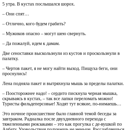
5 утра. В кустах послышался шорох.
– Они спят…
– Отлично, кого будем грабить?
– Мужиков опасно – могут шею свернуть.
– Да пожалуй, идем к дамам.
Две сеноставки выскользнули из кустов и проскользнули в
палатку.
– Чертов пакет, я не могу найти выход. Пищуха беги, они
проснулись!
Лена подняла пакет и вытряхнула мышь за пределы палатки.
– Поосторожнее надо! – сердито пискнула черная мышка,
скрываясь в кустах, – так все лапки переломать можно!
Туристы фильдеперсовые! Ходят тут всякие, по-нимаешь…
Это ночное происшествие было главной темой беседы за
завтраком. Радиалка после двухдневного перехода с
тяжеленными рюкзаками – это как прогулка с де-вушкой по
Арбату. Удовольствия получаешь не меньше. Расслабляешься