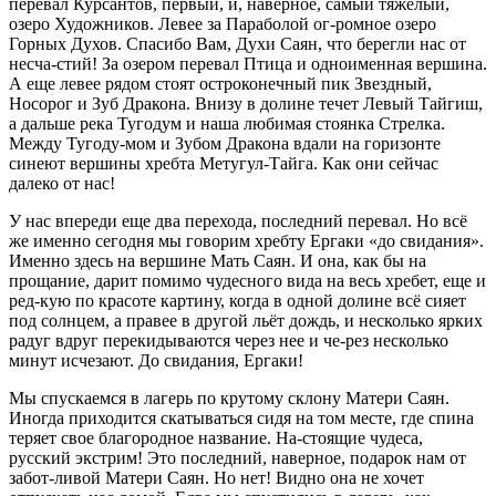
перевал Курсантов, первый, и, наверное, самый тяжелый,
озеро Художников. Левее за Параболой ог-ромное озеро
Горных Духов. Спасибо Вам, Духи Саян, что берегли нас от
несча-стий! За озером перевал Птица и одноименная вершина.
А еще левее рядом стоят остроконечный пик Звездный,
Носорог и Зуб Дракона. Внизу в долине течет Левый Тайгиш,
а дальше река Тугодум и наша любимая стоянка Стрелка.
Между Тугоду-мом и Зубом Дракона вдали на горизонте
синеют вершины хребта Метугул-Тайга. Как они сейчас
далеко от нас!
У нас впереди еще два перехода, последний перевал. Но всё
же именно сегодня мы говорим хребту Ергаки «до свидания».
Именно здесь на вершине Мать Саян. И она, как бы на
прощание, дарит помимо чудесного вида на весь хребет, еще и
ред-кую по красоте картину, когда в одной долине всё сияет
под солнцем, а правее в другой льёт дождь, и несколько ярких
радуг вдруг перекидываются через нее и че-рез несколько
минут исчезают. До свидания, Ергаки!
Мы спускаемся в лагерь по крутому склону Матери Саян.
Иногда приходится скатываться сидя на том месте, где спина
теряет свое благородное название. На-стоящие чудеса,
русский экстрим! Это последний, наверное, подарок нам от
забот-ливой Матери Саян. Но нет! Видно она не хочет