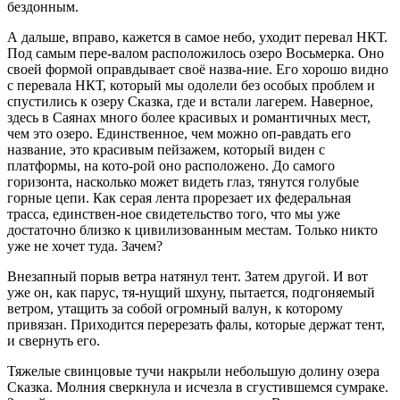
бездонным.
А дальше, вправо, кажется в самое небо, уходит перевал НКТ.
Под самым пере-валом расположилось озеро Восьмерка. Оно
своей формой оправдывает своё назва-ние. Его хорошо видно
с перевала НКТ, который мы одолели без особых проблем и
спустились к озеру Сказка, где и встали лагерем. Наверное,
здесь в Саянах много более красивых и романтичных мест,
чем это озеро. Единственное, чем можно оп-равдать его
название, это красивым пейзажем, который виден с
платформы, на кото-рой оно расположено. До самого
горизонта, насколько может видеть глаз, тянутся голубые
горные цепи. Как серая лента прорезает их федеральная
трасса, единствен-ное свидетельство того, что мы уже
достаточно близко к цивилизованным местам. Только никто
уже не хочет туда. Зачем?
Внезапный порыв ветра натянул тент. Затем другой. И вот
уже он, как парус, тя-нущий шхуну, пытается, подгоняемый
ветром, утащить за собой огромный валун, к которому
привязан. Приходится перерезать фалы, которые держат тент,
и свернуть его.
Тяжелые свинцовые тучи накрыли небольшую долину озера
Сказка. Молния сверкнула и исчезла в сгустившемся сумраке.