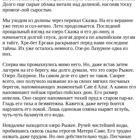
Долго еще сырые облака витали над долиной, нагоняя тоску
промозг-лой сыростью.
Мы уходим из долины через перевал Сказка. На его вершине
уже тепло и сол-нечно. Лето продолжается. Последний
прощальный взгляд на озеро Сказка и его до-лину, и
начинается долгий спуск, долгая дорога по альпийским лугам
и тайге. Хре-бет Ергаки раскрывает перед нами последние
тайны. Их уже осталось немного. Озе-ро Лазурное одна из
них.
Сперва мы промахнулись мимо него. Но, даже встав затем
лагерем на его берегу, мы долго думали, что это озеро Рыжее.
Озеро Лазурное. На самом деле его цвет не таков. Скорее
всего, оно получило название из-за своих мягких песчаных
берегов, напоминающих знаменитый Cate d Azur. А камни его
напоминают пейзаж прибал-тийских дюн. Его размер
невелик. Оно скорее напоминает тихий пруд в старом пар-ке.
Гладь его тиха и безмятежна. Кажется, даже ветер боится
нарушить его покой. Лишь одинокая оляпка ныряет вглубь,
чуть-чуть баламутя его воды.
Невдалеке находится озеро Рыжее. Ручей чистейшей воды,
пробившись сквозь скалы отрогов Матери Саян. Его трудно
назвать даже прудом. Но оно действительно чудо. Песчаные