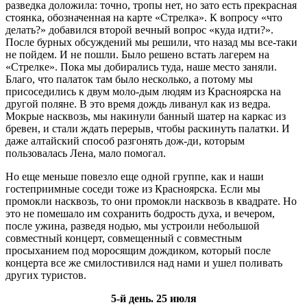
разведка доложила: точно, тропы нет, но зато есть прекрасная
стоянка, обозначенная на карте «Стрелка». К вопросу «что
делать?» добавился второй вечный вопрос «куда идти?».
После бурных обсуждений мы решили, что назад мы все-таки
не пойдем. И не пошли. Было решено встать лагерем на
«Стрелке». Пока мы добирались туда, наше место заняли.
Благо, что палаток там было несколько, а потому мы
присоседились к двум моло-дым людям из Красноярска на
другой поляне. В это время дождь ливанул как из ведра.
Мокрые насквозь, мы накинули банный шатер на каркас из
бревен, и стали ждать перерыв, чтобы раскинуть палатки. И
даже алтайский способ разгонять дож-ди, которым
пользовалась Лена, мало помогал.
Но еще меньше повезло еще одной группе, как и наши
гостеприимные соседи тоже из Красноярска. Если мы
промокли насквозь, то они промокли насквозь в квадрате. Но
это не помешало им сохранить бодрость духа, и вечером,
после ужина, разведя нодью, мы устроили небольшой
совместный концерт, совмещенный с совместным
просыханием под моросящим дождиком, который после
концерта все же смилостивился над нами и ушел поливать
других туристов.
5-й день. 25 июля