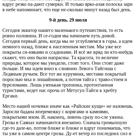
вдруг резко па-дают сумерки. И только ярко-алая полоска зари
в небе напоминает, что еще не-сколько минут назад был день.
9-й день. 29 июля
Сегодня экватор нашего маленького путешествия, то есть
ровно половина. И се-годня мы начинаем путь домой.
Сегодня первый день, когда мы не углубляемся в горы, а идем
немного назад, ближе к населенным местам. Мы уже все
покрыты си-няками и ссадинами. И всё же вряд ли кто-нибудь
скажет, что они были напрасны. Та красота, то величие
природы, которое мы увидели, стоят того. Они стоят даже
больше. И мы идем вниз к слиянию Левого Тайгиша с
Ледяным ручьем. Все тот же курумник, местами покрытый
порослью мха и лишайников, а потом тайга с траво-стоем и
буреломами. Лишь узенькая тропинка, протоптанная
туристами, ведет нас прочь от Метугул-Тайги к хребту
Ергаки.
Место нашей ночевки иначе как «Райские кущи» не назовешь.
Заросли бадана вперемежку с корягами и камнями,
покрытыми мхом. И, наконец, ливень сразу по-сле ужина.
Грозы в Саянах начинаются внезапно. Сначала громыхнуло
где-то дале-ко, потом ближе и ближе и вдруг понимаешь, что
ты уже в самом центре грозы. Ду-ет ветер из последних сил и