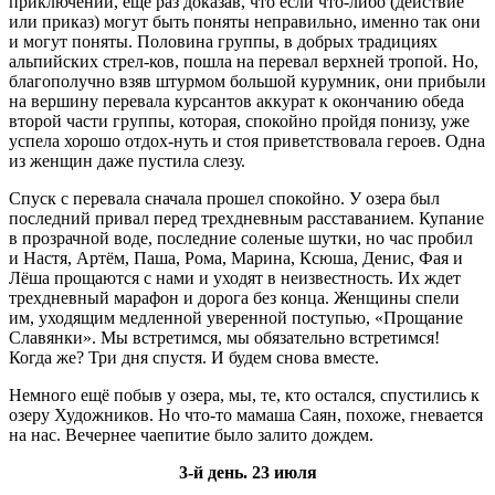
приключений, ещё раз доказав, что если что-либо (действие
или приказ) могут быть поняты неправильно, именно так они
и могут поняты. Половина группы, в добрых традициях
альпийских стрел-ков, пошла на перевал верхней тропой. Но,
благополучно взяв штурмом большой курумник, они прибыли
на вершину перевала курсантов аккурат к окончанию обеда
второй части группы, которая, спокойно пройдя понизу, уже
успела хорошо отдох-нуть и стоя приветствовала героев. Одна
из женщин даже пустила слезу.
Спуск с перевала сначала прошел спокойно. У озера был
последний привал перед трехдневным расставанием. Купание
в прозрачной воде, последние соленые шутки, но час пробил
и Настя, Артём, Паша, Рома, Марина, Ксюша, Денис, Фая и
Лёша прощаются с нами и уходят в неизвестность. Их ждет
трехдневный марафон и дорога без конца. Женщины спели
им, уходящим медленной уверенной поступью, «Прощание
Славянки». Мы встретимся, мы обязательно встретимся!
Когда же? Три дня спустя. И будем снова вместе.
Немного ещё побыв у озера, мы, те, кто остался, спустились к
озеру Художников. Но что-то мамаша Саян, похоже, гневается
на нас. Вечернее чаепитие было залито дождем.
3-й день. 23 июля