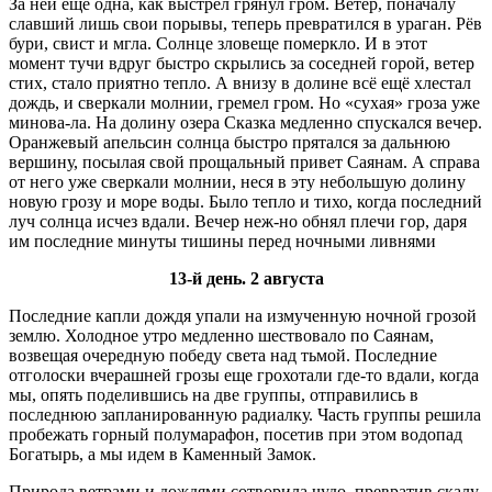
За ней еще одна, как выстрел грянул гром. Ветер, поначалу
славший лишь свои порывы, теперь превратился в ураган. Рёв
бури, свист и мгла. Солнце зловеще померкло. И в этот
момент тучи вдруг быстро скрылись за соседней горой, ветер
стих, стало приятно тепло. А внизу в долине всё ещё хлестал
дождь, и сверкали молнии, гремел гром. Но «сухая» гроза уже
минова-ла. На долину озера Сказка медленно спускался вечер.
Оранжевый апельсин солнца быстро прятался за дальнюю
вершину, посылая свой прощальный привет Саянам. А справа
от него уже сверкали молнии, неся в эту небольшую долину
новую грозу и море воды. Было тепло и тихо, когда последний
луч солнца исчез вдали. Вечер неж-но обнял плечи гор, даря
им последние минуты тишины перед ночными ливнями
13-й день. 2 августа
Последние капли дождя упали на измученную ночной грозой
землю. Холодное утро медленно шествовало по Саянам,
возвещая очередную победу света над тьмой. Последние
отголоски вчерашней грозы еще грохотали где-то вдали, когда
мы, опять поделившись на две группы, отправились в
последнюю запланированную радиалку. Часть группы решила
пробежать горный полумарафон, посетив при этом водопад
Богатырь, а мы идем в Каменный Замок.
Природа ветрами и дождями сотворила чудо, превратив скалу