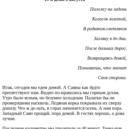
Положу на ладонь
Колосок золотой,
В роднячок-светлячок
Загляну я до дна.
После дальних дорог,
Возвращаясь домой,
Понимаешь, что значит
Своя сторона.
Итак, сегодня мы едем домой. А Саяны как будто
препятствуют нам. Видно по-нравились мы горным духам.
Утро было ясным, но безумно холодным. Палатки бы-ли
промерзшими насквозь. Ледяная корка покрывала их сверху
донизу. Что ж де-лать, в горах начинается осень. А нам пора.
Западный Саян прощай, пора домой. В гостях хорошо, а дома
лучше.
Последние километры мы пролетели за 40 минут. Трава еще