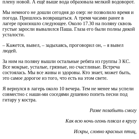
плену новой. А ещё выше вода образовала мелкий водоворот.
Мы немного не дошли сегодня до озер: не позволило время и
погода. Пришлось возвращаться. А тремя часами ранее в
лагере произошло следующее. Около 17.30 на поляну сквозь
густые заросли вывалился Паша. Глаза его были полны дикой
усталости.
– Кажется, вывел, – задыхаясь, проговорил он, – я вывел
людей.
За ним на поляну вышли остальные ребята из группы 3 КС.
Все мокрые, усталые, грязные, но счастливые. Встреча
состоялась. Мы все живы и здоровы. Кто знает, может быть,
это самое дорогое из того, что есть на этом свете.
Я вернулся в лагерь около 10 вечера. Тем не менее мы успели
совместно с наши-ми соседями душевно попеть песни под
гитару у костра.
Разве позабыть смогу
Как всю ночь огонь плясал в кругу
Искры, словно красных птиц,