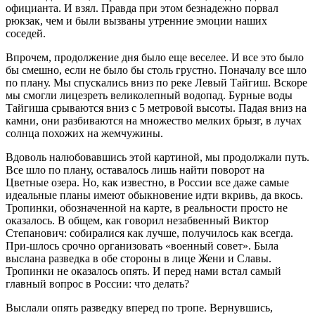
официанта. И взял. Правда при этом безнадежно порвал
рюкзак, чем и были вызваны утренние эмоции наших
соседей.
Впрочем, продолжение дня было еще веселее. И все это было
бы смешно, если не было бы столь грустно. Поначалу все шло
по плану. Мы спускались вниз по реке Левый Тайгиш. Вскоре
мы смогли лицезреть великолепный водопад. Бурные воды
Тайгиша срываются вниз с 5 метровой высоты. Падая вниз на
камни, они разбиваются на множество мелких брызг, в лучах
солнца похожих на жемчужины.
Вдоволь налюбовавшись этой картиной, мы продолжали путь.
Все шло по плану, оставалось лишь найти поворот на
Цветные озера. Но, как известно, в России все даже самые
идеальные планы имеют обыкновение идти вкривь, да вкось.
Тропинки, обозначенной на карте, в реальности просто не
оказалось. В общем, как говорил незабвенный Виктор
Степанович: собиралися как лучше, получилось как всегда.
При-шлось срочно организовать «военный совет». Была
выслана разведка в обе стороны в лице Жени и Славы.
Тропинки не оказалось опять. И перед нами встал самый
главный вопрос в России: что делать?
Выслали опять разведку вперед по тропе. Вернувшись,