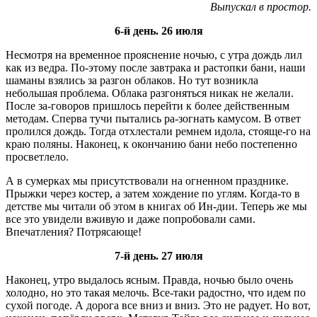
Выпускал в простор.
6-й день. 26 июля
Несмотря на временное прояснение ночью, с утра дождь лил
как из ведра. По-этому после завтрака и растопки бани, наши
шаманы взялись за разгон облаков. Но тут возникла
небольшая проблема. Облака разгоняться никак не желали.
После за-говоров пришлось перейти к более действенным
методам. Сперва тучи пытались ра-зогнать камусом. В ответ
пролился дождь. Тогда отхлестали ремнем идола, стояще-го на
краю поляны. Наконец, к окончанию бани небо постепенно
просветлело.
А в сумерках мы присутствовали на огненном празднике.
Прыжки через костер, а затем хождение по углям. Когда-то в
детстве мы читали об этом в книгах об Ин-дии. Теперь же мы
все это увидели вживую и даже попробовали сами.
Впечатления? Потрясающе!
7-й день. 27 июля
Наконец, утро выдалось ясным. Правда, ночью было очень
холодно, но это такая мелочь. Все-таки радостно, что идем по
сухой погоде. А дорога все вниз и вниз. Это не радует. Но вот,