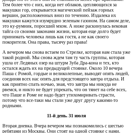
Тем более что с них, когда нет облаков, цепляющихся за
макушки гор, открывается магический пейзаж горных
вершин, расположенных вниз по течению. Издалека их
макушки кажутся изумрудно зеленым газоном. На самом деле,
это ку-румник, поросший мхом. А ниже раскинулась вековая
тайга со своими законами жизни, которая еще долго будет
принимать человека лишь как гостя, а не как своего
покорителя. Она права, тысячу раз права!
А вечером мы снова встаем по Стрелке, которая нам стала уже
такой родной. Мы снова ждем там ту часть группы, которая
ушла от Ледяных озер на штурм Зуба Дра-кона и тех, кто
остался ждать их на предыдущей стоянке. Около 10 вечера
Паша с Ромой, гордые и великолепные, выводят опять людей,
соединяя всех нас опять для предстоящего завтра отдыха. И
как приятно спать ночью, зная, что завтра мы никуда не
рвемся, и никто не будет упрекать, что он тянет на себе всех,
что Паше и Роме не надо будет утихомиривать страсти,
потому что все-таки мы стали уже друг другу какими-то
родными.
11-й день. 31 июля
Вторая дневка. Вчера вечером мы познакомились с шестью
ребятами из Москвы. Они стоят на одной стоянке с нами.