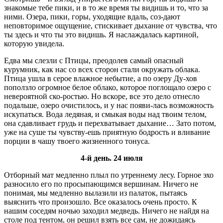
знакомые тебе пики, и в то же время ты видишь и то, что за
ними. Озера, пики, горы, уходящие вдаль, соз-дают
неповторимое ощущение, стискивает дыхание от чувства, что
ты здесь и что ты это видишь. Я наслаждалась картиной,
которую увидела.
Едва мы слезли с Птицы, преодолев самый опасный
курумник, как нас со всех сторон стали окружать облака.
Птица ушла в серое влажное небытие, а по озеру Ду-хов
поползло огромное белое облако, которое поглощало озеро с
невероятной ско-ростью. Но вскоре, все это дело отнесло
подальше, озеро очистилось, и у нас появи-лась возможность
искупаться. Вода ледяная, и смыкая воды над твоим телом,
она сдавливает грудь и перехватывает дыхание… Зато потом,
уже на суше ты чувству-ешь приятную бодрость и вливание
порции в чашу твоего жизненного тонуса.
4-й день. 24 июля
Отборный мат медленно плыл по утреннему лесу. Горное эхо
разносило его по просыпающимся вершинам. Ничего не
понимая, мы медленно вылазили из палаток, пытаясь
выяснить что произошло. Все оказалось очень просто. К
нашим соседям ночью заходил медведь. Ничего не найдя на
столе под тентом, он решил взять все сам, не дожидаясь