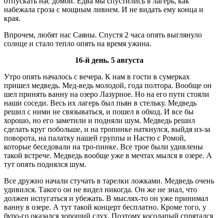
отпускать нас домой. Едва мы спустились в лагерь, как
набежала гроза с мощным ливнем. И не видать ему конца и
края.
Впрочем, любят нас Саяны. Спустя 2 часа опять выглянуло
солнце и стало тепло опять на время ужина.
16-й день. 5 августа
Утро опять началось с вечера. К нам в гости в сумерках
пришел медведь. Мед-ведь молодой, года полтора. Вообще он
шел принять ванну на озеро Лазурное. Но на его пути стояли
наши соседи. Весь их лагерь был пьян в стельку. Медведь
решил с ними не связываться, и пошел в обход. И все бы
хорошо, но его заметили и подняли шум. Медведь решил
сделать круг побольше, и на тропинке наткнулся, выйдя из-за
поворота, на палатку нашей группы и Настю с Ромой,
которые беседовали на тро-пинке. Все трое были удивлены
такой встрече. Медведь вообще уже в мечтах мылся в озере. А
тут опять поднялся шум.
Все дружно начали стучать в тарелки ложками. Медведь очень
удивился. Такого он не видел никогда. Он же не знал, что
должен испугаться и убежать. В мыслях-то он уже принимал
ванну в озере. А тут такой концерт бесплатно. Кроме того, у
буро-го оказался хороший слух. Поэтому косолапый спрятался