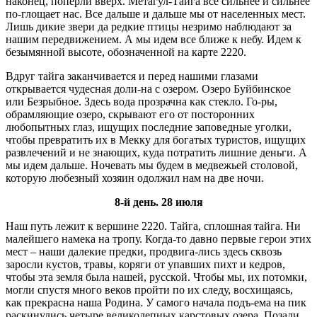
наконец, попёрли вверх. Метагул-Тайга все сильнее и сильнее
по-глощает нас. Все дальше и дальше мы от населенных мест.
Лишь дикие звери да редкие птицы незримо наблюдают за
нашим передвижением. А мы идем все ближе к небу. Идем к
безымянной высоте, обозначенной на карте 2220.
Вдруг тайга заканчивается и перед нашими глазами
открывается чудесная доли-на с озером. Озеро Буйбинское
или Безрыбное. Здесь вода прозрачна как стекло. Го-ры,
обрамляющие озеро, скрывают его от посторонних
любопытных глаз, ищущих последние заповедные уголки,
чтобы превратить их в Мекку для богатых туристов, ищущих
развлечений и не знающих, куда потратить лишние деньги. А
мы идем дальше. Ночевать мы будем в медвежьей столовой,
которую любезный хозяин одолжил нам на две ночи.
8-й день. 28 июля
Наш путь лежит к вершине 2220. Тайга, сплошная тайга. Ни
малейшего намека на тропу. Когда-то давно первые герои этих
мест – наши далекие предки, продвига-лись здесь сквозь
заросли кустов, травы, коряги от упавших пихт и кедров,
чтобы эта земля была нашей, русской. Чтобы мы, их потомки,
могли спустя много веков пройти по их следу, восхищаясь,
как прекрасна наша Родина. У самого начала подъ-ема на пик
раскинулись четыре великолепных карстовых озера. Позади