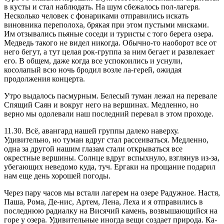
в кусты и стал наблюдать. На шум сбежалось пол-лагеря.
Несколько человек с фонариками отправились искать
виновника переполоха, брякая при этом пустыми мисками.
Им отзывались пьяные соседи и туристы с того берега озера.
Медведь такого не видел никогда. Обычно-то наоборот все от
него бегут, а тут целая рок-группа за ним бегает и развлекает
его. В общем, даже когда все успокоились и уснули,
косолапый всю ночь бродил возле ла-герей, ожидая
продолжения концерта.
Утро выдалось пасмурным. Белесый туман лежал на перевале
Спящий Саян и вокруг него на вершинах. Медленно, но
верно мы одолевали наш последний перевал в этом проходе.
11.30. Всё, авангард нашей группы далеко наверху.
Удивительно, но туман вдруг стал рассеиваться. Медленно,
одна за другой нашим глазам стали открываться все
окрестные вершины. Солнце вдруг вспыхнуло, взглянув из-за,
убегающих неведомо куда, туч. Ергаки на прощание подарил
нам еще день хорошей погоды.
Через пару часов мы встали лагерем на озере Радужное. Настя,
Паша, Рома, Де-нис, Артем, Лена, Леха и я отправились в
последнюю радиалку на Висячий камень, возвышающийся на
горе у озера. Удивительные иногда вещи создает природа. Ка-