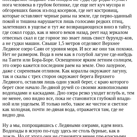
нога человека в грубом ботинке, где еще нет куч мусора и
обгоревших банок из-под косервов, где нет костровищ,
которые оставляют черные раны на земле, где перво-зданный
покой и тишина нарушается лишь голосами редких птиц,
залетевших в ущелье и тут же возвращающихся вниз в тайгу,
где сокол гордо, как и много веков назад, реет над зеркалом
отвесных скал и где горное эхо знает лишь свист бурунду-ков,
а не гудки машин. Свыше 1,5 метров отделяют Верхнее
Ледяное озеро Саян от уровня моря. И все же они так похожи.
Нет не размером. Вода в нем как в голубой лагуне где-нибудь
на Таити или Бора-Боре. Освещенное ярким летним солнцем,
это озеро кажется последним раем на земле. Оно лазурное,
даже с сиреневым отливом. Как кораллы окружают лагуну,
так и скалы с трех сторон окружают берега Верхнего
Ледяного, оставляя лишь один узкий берег, с краю которого
берет свое начало Ле-дяной ручей со своими живописными
водопадами и каскадами. Дно озера резко уходит вглубь и, тем
не менее, оно видно все, пока не становится глубокой впади-
ной или ущельем. И только небо, такое же чистое и светлое
как холодная, почти ле-дяная вода, отражается там, где не
видно дна.
Ну а мы, попрощавшись с Ледяными озерами, идем вниз.
Водопады в ясную по-году здесь не столь бурные, как в
дождь. Но от этого они не становятся менее пре-красными.