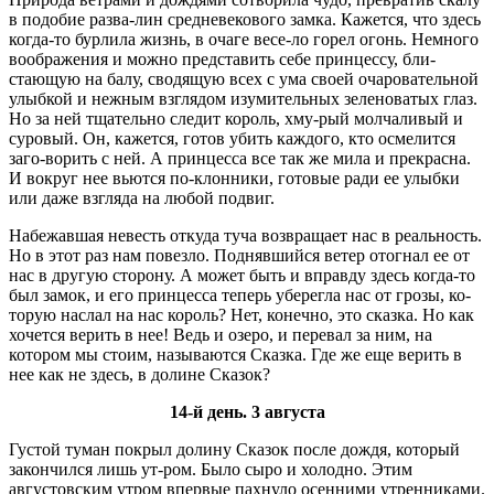
в подобие разва-лин средневекового замка. Кажется, что здесь
когда-то бурлила жизнь, в очаге весе-ло горел огонь. Немного
воображения и можно представить себе принцессу, бли-
стающую на балу, сводящую всех с ума своей очаровательной
улыбкой и нежным взглядом изумительных зеленоватых глаз.
Но за ней тщательно следит король, хму-рый молчаливый и
суровый. Он, кажется, готов убить каждого, кто осмелится
заго-ворить с ней. А принцесса все так же мила и прекрасна.
И вокруг нее вьются по-клонники, готовые ради ее улыбки
или даже взгляда на любой подвиг.
Набежавшая невесть откуда туча возвращает нас в реальность.
Но в этот раз нам повезло. Поднявшийся ветер отогнал ее от
нас в другую сторону. А может быть и вправду здесь когда-то
был замок, и его принцесса теперь уберегла нас от грозы, ко-
торую наслал на нас король? Нет, конечно, это сказка. Но как
хочется верить в нее! Ведь и озеро, и перевал за ним, на
котором мы стоим, называются Сказка. Где же еще верить в
нее как не здесь, в долине Сказок?
14-й день. 3 августа
Густой туман покрыл долину Сказок после дождя, который
закончился лишь ут-ром. Было сыро и холодно. Этим
августовским утром впервые пахнуло осенними утренниками.