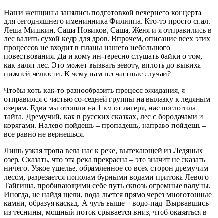
Наши женщины занялись подготовкой вечернего концерта
для сегодняшнего именинника Филиппа. Кто-то просто спал.
Леша Мишкин, Саша Новиков, Саша, Женя и я отправились в
лес валить сухой кедр для дров. Впрочем, описание всех этих
процессов не входит в планы нашего небольшого
повествования. Да и кому ин-тересно слушать байки о том,
как валят лес. Это может вызвать зевоту, вплоть до вывиха
нижней челюсти. К чему нам несчастные случаи?
Чтобы хоть как-то разнообразить процесс ожидания, я
отправился с частью со-седней группы на вылазку к ледяным
озерам. Едва мы отошли на 1 км от лагеря, нас поглотила
тайга. Дремучий, как в русских сказках, лес с бородачами и
корягами. Налево пойдешь – пропадешь, направо пойдешь –
все равно не вернешься.
Лишь узкая тропа вела нас к реке, вытекающей из Ледяных
озер. Сказать, что эта река прекрасна – это значит не сказать
ничего. Узкое ущелье, обрамленное со всех сторон дремучим
лесом, разрезается пополам бурными водами притока Левого
Тайгиша, пробивающими себе путь сквозь огромные валуны.
Иногда, не найдя щели, вода льется прямо через многотонные
камни, образуя каскад. А чуть выше – водо-пад. Вырвавшись
из теснины, мощный поток срывается вниз, чтоб оказаться в