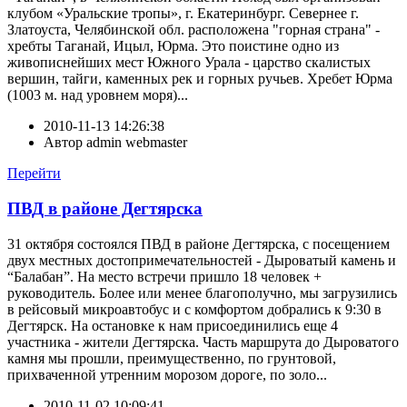
клубом «Уральские тропы», г. Екатеринбург. Севернее г.
Златоуста, Челябинской обл. расположена "горная страна" -
хребты Таганай, Ицыл, Юрма. Это поистине одно из
живописнейших мест Южного Урала - царство скалистых
вершин, тайги, каменных рек и горных ручьев. Хребет Юрма
(1003 м. над уровнем моря)...
2010-11-13 14:26:38
Автор
admin webmaster
Перейти
ПВД в районе Дегтярска
31 октября состоялся ПВД в районе Дегтярска, с посещением
двух местных достопримечательностей - Дыроватый камень и
“Балабан”. На место встречи пришло 18 человек +
руководитель. Более или менее благополучно, мы загрузились
в рейсовый микроавтобус и с комфортом добрались к 9:30 в
Дегтярск. На остановке к нам присоединились еще 4
участника - жители Дегтярска. Часть маршрута до Дыроватого
камня мы прошли, преимущественно, по грунтовой,
прихваченной утренним морозом дороге, по золо...
2010-11-02 10:09:41