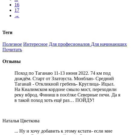
16
17
→
Теги
Полезное
Интересное
Для професионалов
Для начинающих
Почитать
Отзывы
Поход по Таганаю 11-13 июня 2022. 74 км под
дождём. Старт от Златоуста. Монблан- Средний
Таганай - Откликной гребень- Круглица- Ицыл.
На Киалимском кордоне смыло мост, переходили
реку вброд. Финиш в посёлке Северные печи. Да я
в такой поход хоть ещё раз… ПОЙДУ!
Наталья Цветкова
... Ну и хочу добавить к этому кстати- если мне