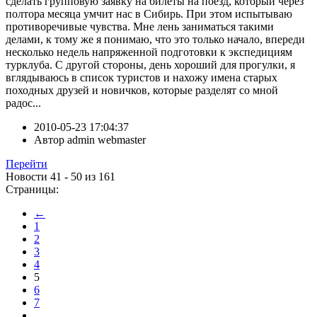
сделать групповую заявку на билеты на поезд, который через
полтора месяца умчит нас в Сибирь. При этом испытываю
противоречивые чувства. Мне лень заниматься такими
делами, к тому же я понимаю, что это только начало, впереди
несколько недель напряженной подготовки к экспедициям
турклуба. С другой стороны, день хороший для прогулки, я
вглядываюсь в список туристов и нахожу имена старых
походных друзей и новичков, которые разделят со мной
радос...
2010-05-23 17:04:37
Автор
admin webmaster
Перейти
Новости 41 - 50 из 161
Страницы:
←
1
2
3
4
5
6
7
...