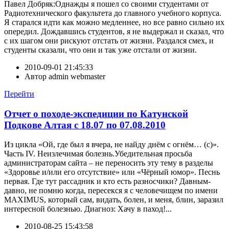
Павел Добряк:Однажды я пошел со своими студентами от
Радиотехнического факультета до главного учебного корпуса.
Я старался идти как можно медленнее, но все равно сильно их
опередил. Дождавшись студентов, я не выдержал и сказал, что
с их шагом они рискуют отстать от жизни. Раздался смех, и
студенты сказали, что они и так уже отстали от жизни.
2010-09-01 21:45:33
Автор
admin webmaster
Перейти
Отчет о походе-экспедиции по Катунской
Подкове Алтая с 18.07 по 07.08.2010
Из цикла «Ой, где был я вчера, не найду днём с огнём… (с)».
Часть IV. Неизлечимая болезнь.Убедительная просьба
администраторам сайта – не переносить эту тему в разделы
«Здоровье и/или его отсутствие» или «Чёрный юмор». Песнь
первая. Где тут рассадник и кто есть разносчики? Давным-
давно, не помню когда, пересекся я с человечищем по имени
MAXIMUS, который сам, видать, болен, и меня, блин, заразил
интересной болезнью. Диагноз: Хачу в паход!...
2010-08-25 15:43:58