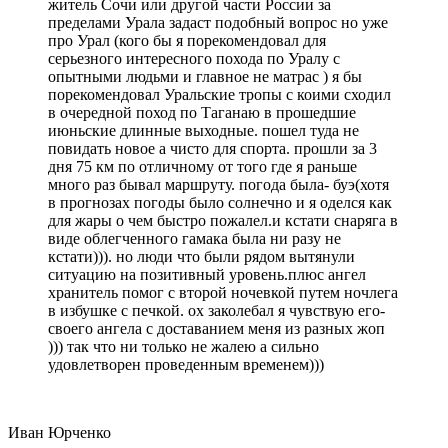
житель Сочи или другой части России за
пределами Урала задаст подобный вопрос но уже
про Урал (кого бы я порекомендовал для
серьезного интересного похода по Уралу с
опытными людьми и главное не матрас ) я бы
порекомендовал Уральские тропы с коими сходил
в очередной поход по Таганаю в прошедшие
июньские длинные выходные. пошел туда не
повидать новое а чисто для спорта. прошли за 3
дня 75 км по отличному от того где я раньше
много раз бывал маршруту. погода была- буэ(хотя
в прогнозах погоды было солнечно и я оделся как
для жары о чем быстро пожалел.и кстати снаряга в
виде облегченного гамака была ни разу не
кстати))). но люди что были рядом вытянули
ситуацию на позитивный уровень.плюс ангел
хранитель помог с второй ночевкой путем ночлега
в избушке с печкой. ох заколебал я чувствую его-
своего ангела с доставанием меня из разных жоп
))) так что ни только не жалею а сильно
удовлетворен проведенным временем)))
Иван Юрченко