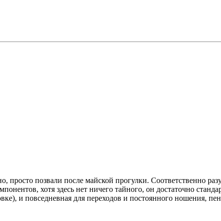
о, просто позвали после майской прогулки. Соответственно разуз
понентов, хотя здесь нет ничего тайного, он достаточно станда
вке), и повседневная для переходов и постоянного ношения, пенк