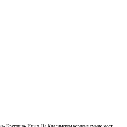
ень- Круглица- Ицыл. На Киалимском кордоне смыло мост,