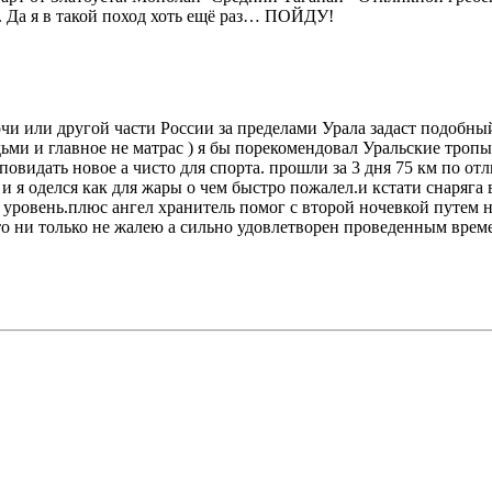
. Да я в такой поход хоть ещё раз… ПОЙДУ!
Сочи или другой части России за пределами Урала задаст подобны
ми и главное не матрас ) я бы порекомендовал Уральские тропы
идать новое а чисто для спорта. прошли за 3 дня 75 км по отл
и я оделся как для жары о чем быстро пожалел.и кстати снаряга в
овень.плюс ангел хранитель помог с второй ночевкой путем ноч
что ни только не жалею а сильно удовлетворен проведенным врем