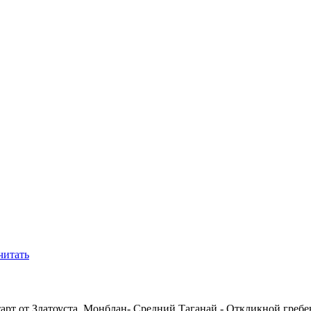
читать
тарт от Златоуста. Монблан- Средний Таганай - Откликной греб