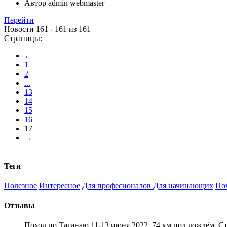
Автор
admin webmaster
Перейти
Новости 161 - 161 из 161
Страницы:
←
1
2
...
13
14
15
16
17
→
Теги
Полезное
Интересное
Для професионалов
Для начинающих
По
Отзывы
Поход по Таганаю 11-13 июня 2022. 74 км под дождём. С