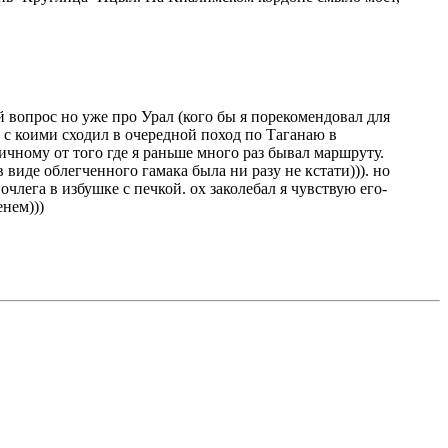
й вопрос но уже про Урал (кого бы я порекомендовал для
 с коими сходил в очередной поход по Таганаю в
ичному от того где я раньше много раз бывал маршруту.
 виде облегченного гамака была ни разу не кстати))). но
лега в избушке с печкой. ох заколебал я чувствую его-
енем)))