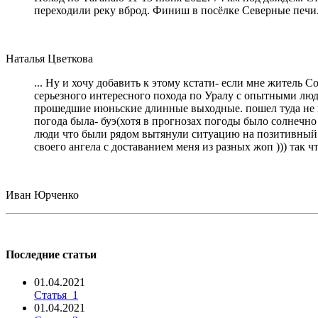
переходили реку вброд. Финиш в посёлке Северные печи
Наталья Цветкова
... Ну и хочу добавить к этому кстати- если мне житель 
серьезного интересного похода по Уралу с опытными людь
прошедшие июньские длинные выходные. пошел туда не пов
погода была- буэ(хотя в прогнозах погоды было солнечно 
люди что были рядом вытянули ситуацию на позитивный ур
своего ангела с доставанием меня из разных жоп ))) так 
Иван Юрченко
Последние статьи
01.04.2021
Статья_1
01.04.2021