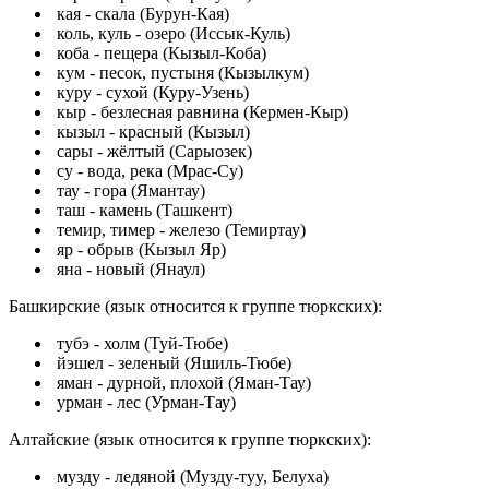
кая - скала (Бурун-Кая)
коль, куль - озеро (Иссык-Куль)
коба - пещера (Кызыл-Коба)
кум - песок, пустыня (Кызылкум)
куру - сухой (Куру-Узень)
кыр - безлесная равнина (Кермен-Кыр)
кызыл - красный (Кызыл)
сары - жёлтый (Сарыозек)
су - вода, река (Мрас-Су)
тау - гора (Ямантау)
таш - камень (Ташкент)
темир, тимер - железо (Темиртау)
яр - обрыв (Кызыл Яр)
яна - новый (Янаул)
Башкирские (язык относится к группе тюркских):
тубэ - холм (Туй-Тюбе)
йэшел - зеленый (Яшиль-Тюбе)
яман - дурной, плохой (Яман-Тау)
урман - лес (Урман-Тау)
Алтайские (язык относится к группе тюркских):
мyздy - ледяной (Мyздy-тyy, Белуха)