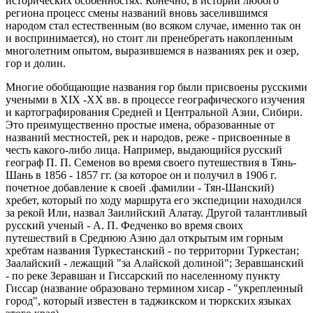
исторических особенностях. Конечно, в истории любого
региона процесс смены названий вновь заселившимся
народом стал естественным (во всяком случае, именно так он
и воспринимается), но стоит ли пренебрегать накопленным
многолетним опытом, выразившемся в названиях рек и озер,
гор и долин.
Многие обобщающие названия гор были присвоены русскими
учеными в XIX -XX вв. в процессе географического изучения
и картографирования Средней и Центральной Азии, Сибири.
Это преимущественно простые имена, образованные от
названий местностей, рек и народов, реже - присвоенные в
честь какого-либо лица. Например, выдающийся русский
географ П. П. Семенов во время своего путешествия в Тянь-
Шань в 1856 - 1857 гг. (за которое он и получил в 1906 г.
почетное добавление к своей .фамилии - Тян-Шанский)
хребет, который по ходу маршрута его экспедиции находился
за рекой Или, назвал Заилийский Алатау. Другой талантливый
русский ученый - А. П. Федченко во время своих
путешествий в Среднюю Азию дал открытым им горным
хребтам названия Туркестанский - по территории Туркестан;
Заалайский - лежащий "за Алайской долиной"; Зеравшанский
- по реке Зеравшан и Гиссарский по населенному пункту
Гиссар (название образовано термином хисар - "укрепленный
город", который известен в таджикском и тюркских языках