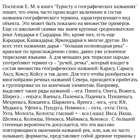
Поспелов Е. М. в книге 'Туристу о географических названиях'
пишет, что очень часто происходит включение в состав
названия географического термина, характеризующего вид
объекта. Это может быть показано на множестве примеров.
Еще со школьной скамьи мы знаем крупные среднеазиатские
реки Амударья и Сырдарья. Но, кроме них, есть еще
Карадарья, Кашкадарья, Яркенддарья и многие другие. Во
всех этих названиях дарья - "большая полноводная река" -
иранское по происхождению слово, давно уже усвоенное
тюркскими языками. А для меньших рек тюркские народы
употребляют термин су - "ручей, речка", который входит в
состав множества географических названий: Карасу, Сарысу,
Аксу, Коксу, Койсу и так далее. Для того чтобы разобраться в
многообразии речных названий Севера, приходится прибегать
к группировке их по конечным элементам. Например,
выделяют такие ряды названий - -ега: Пинега, Онега, Вожега,
Ширега ; - ен(ь)га: Ваеньга, Паленьга, Паденьга, Пукшеньга,
Мехреньга, Кокшенга, Шарженга, Яренга ; -юга, -уга: Юг,
Мудьюга, Уфтюга, Пундуга, Немнюга ; - охта, -ухта: Охта,
Ухта, Молохта, Колохта; гласный + - кса (-кша): Икса, Икша,
Шелекса, Колокша, Ненокса, Маймакса, Конокса . С большой
степенью вероятности допускается, что эти массово
повторяющиеся окончания названий рек, или, как их часто
называют, форманты, представляют собой древние термины с