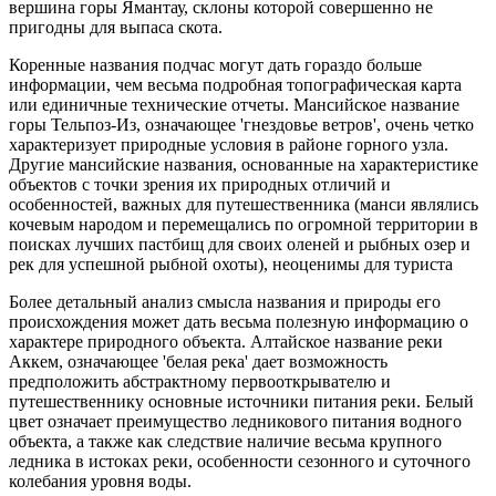
вершина горы Ямантау, склоны которой совершенно не
пригодны для выпаса скота.
Коренные названия подчас могут дать гораздо больше
информации, чем весьма подробная топографическая карта
или единичные технические отчеты. Мансийское название
горы Тельпоз-Из, означающее 'гнездовье ветров', очень четко
характеризует природные условия в районе горного узла.
Другие мансийские названия, основанные на характеристике
объектов с точки зрения их природных отличий и
особенностей, важных для путешественника (манси являлись
кочевым народом и перемещались по огромной территории в
поисках лучших пастбищ для своих оленей и рыбных озер и
рек для успешной рыбной охоты), неоценимы для туриста
Более детальный анализ смысла названия и природы его
происхождения может дать весьма полезную информацию о
характере природного объекта. Алтайское название реки
Аккем, означающее 'белая река' дает возможность
предположить абстрактному первооткрывателю и
путешественнику основные источники питания реки. Белый
цвет означает преимущество ледникового питания водного
объекта, а также как следствие наличие весьма крупного
ледника в истоках реки, особенности сезонного и суточного
колебания уровня воды.