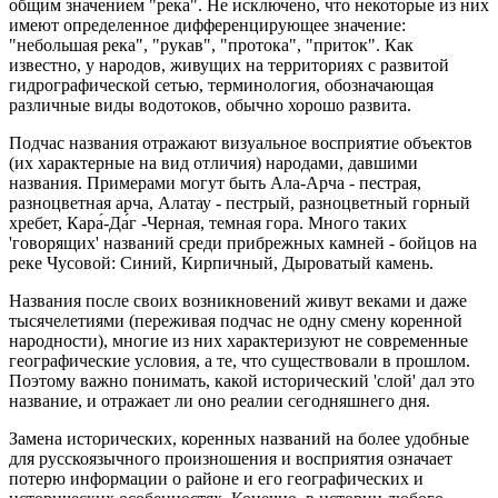
общим значением "река". Не исключено, что некоторые из них
имеют определенное дифференцирующее значение:
"небольшая река", "рукав", "протока", "приток". Как
известно, у народов, живущих на территориях с развитой
гидрографической сетью, терминология, обозначающая
различные виды водотоков, обычно хорошо развита.
Подчас названия отражают визуальное восприятие объектов
(их характерные на вид отличия) народами, давшими
названия. Примерами могут быть Ала-Арча - пестрая,
разноцветная арча, Алатау - пестрый, разноцветный горный
хребет, Кара́-Да́г -Черная, темная гора. Много таких
'говорящих' названий среди прибрежных камней - бойцов на
реке Чусовой: Синий, Кирпичный, Дыроватый камень.
Названия после своих возникновений живут веками и даже
тысячелетиями (переживая подчас не одну смену коренной
народности), многие из них характеризуют не современные
географические условия, а те, что существовали в прошлом.
Поэтому важно понимать, какой исторический 'слой' дал это
название, и отражает ли оно реалии сегодняшнего дня.
Замена исторических, коренных названий на более удобные
для русскоязычного произношения и восприятия означает
потерю информации о районе и его географических и