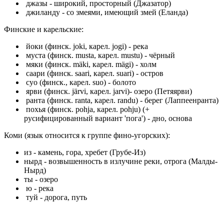
джазы - шиpокий, пpостоpный (Джазатор)
джиландy - со змеями, имеющий змей (Еланда)
Финские и карельские:
йоки (финск. joki, карел. jogi) - река
муста (финск. musta, карел. mustu) - чёрный
мяки (финск. mäki, карел. mägi) - холм
саари (финск. saari, карел. suari) - остров
суо (финск., карел. suo) - болото
ярви (финск. järvi, карел. jarvi)- озеро (Петяярви)
ранта (финск. ranta, карел. randu) - берег (Лаппеенранта)
похья (финск. pohja, карел. pohju) (+
русифицированный вариант 'пога') - дно, основа
Коми (язык относится к группе фино-угорских):
из - камень, гора, хребет (Грубе-Из)
нырд - возвышенность в излучине реки, отрога (Малды-
Нырд)
ты - озеро
ю - река
туй - дорога, путь