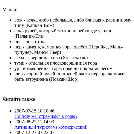
Манси:
вож - речка либо небольшая, либо близкая к равнинному
типу (Капкан-Вож)
ель - ручей, который можно перейти где угодно
(Пальник-Ель)
нел - нос, отрог
нер - камень, каменная гора, хребет (Неройка, Мань-
пупунер, Манси-Ньёр)
сяхыл - вершина, гора (Холатчахль)
тумп - отдельная плосковершинная гора
ур - возвышенная гора, обычно покрытая лесом
шор - горный ручей, в нижней части переправа может
быть затруднена (Повсян-Шор)
Читайте также
2007-07-15 18:18:46
Почему мы стремимся в горы?
2007-08-22 11:14:03
Активный туризм vs коммерческий
2007-12-27 07:22:07