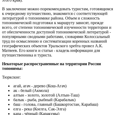
этого края).
В заключение можно порекомендовать туристам, готовящимся
к очередному путешествию, знакомится с соответствующей
литературой о топонимике района. Объем и сложность
топонимической подготовки к маршруту зависят, прежде
всего, от степени топонимической изученности территории и
от обеспеченности доступной топонимической литературой -
популярными сводными работами, словарями Колоссальный
труд по осмыслению и систематизации коренных названий
географических объектов Уральского хребта провел А.К.
Матвеев. Его книги и статьи - кладезь информации для
путешественника и туриста.
Некоторые распространенные на территории России
топонимы:
Тюркские:
агай, агач - дерево (Кош-Агач)
ак - белый (Акмола)
алтын - золото, золотой (Алтын-Таш)
балык - рыба, рыбный (Карабалык)
баш - голова, главный (Башкортостан, Карабаш)
елга - река (Коелга, Сак-Элга)
кара - чёрный (Каракумы)