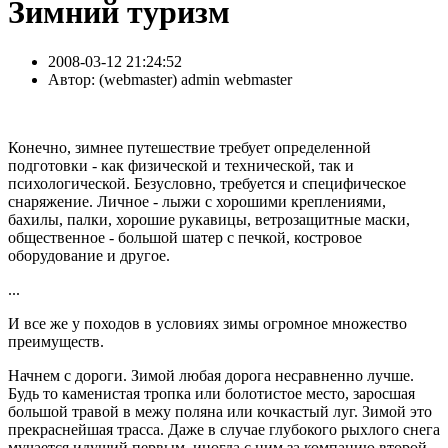
Зимний туризм
2008-03-12 21:24:52
Автор:
( webmaster) admin webmaster
Конечно, зимнее путешествие требует определенной
подготовки - как физической и технической, так и
психологической. Безусловно, требуется и специфическое
снаряжение. Личное - лыжи с хорошими креплениями,
бахилы, палки, хорошие рукавицы, ветрозащитные маски,
общественное - большой шатер с печкой, костровое
оборудование и другое.
...
И все же у походов в условиях зимы огромное множество
преимуществ.
Начнем с дороги. Зимой любая дорога несравненно лучше.
Будь то каменистая тропка или болотистое место, заросшая
большой травой в межу поляна или кочкастый луг. Зимой это
прекраснейшая трасса. Даже в случае глубокого рыхлого снега
мучается идущий первым, иногда с ним за компанию второй,