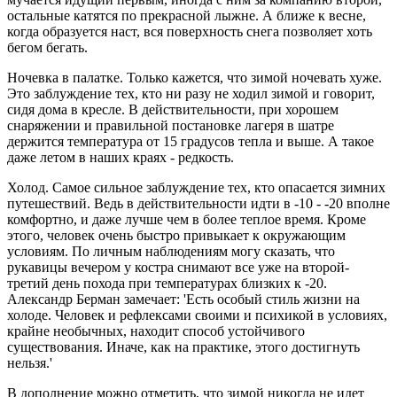
остальные катятся по прекрасной лыжне. А ближе к весне,
когда образуется наст, вся поверхность снега позволяет хоть
бегом бегать.
Ночевка в палатке. Только кажется, что зимой ночевать хуже.
Это заблуждение тех, кто ни разу не ходил зимой и говорит,
сидя дома в кресле. В действительности, при хорошем
снаряжении и правильной постановке лагеря в шатре
держится температура от 15 градусов тепла и выше. А такое
даже летом в наших краях - редкость.
Холод. Самое сильное заблуждение тех, кто опасается зимних
путешествий. Ведь в действительности идти в -10 - -20 вполне
комфортно, и даже лучше чем в более теплое время. Кроме
этого, человек очень быстро привыкает к окружающим
условиям. По личным наблюдениям могу сказать, что
рукавицы вечером у костра снимают все уже на второй-
третий день похода при температурах близких к -20.
Александр Берман замечает: 'Есть особый стиль жизни на
холоде. Человек и рефлексами своими и психикой в условиях,
крайне необычных, находит способ устойчивого
существования. Иначе, как на практике, этого достигнуть
нельзя.'
В дополнение можно отметить, что зимой никогда не идет