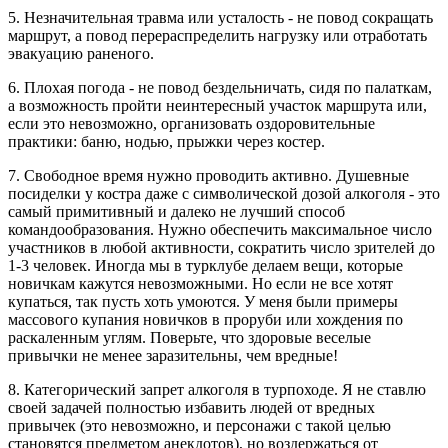
5. Незначительная травма или усталость - не повод сокращать
маршрут, а повод перераспределить нагрузку или отработать
эвакуацию раненого.
6. Плохая погода - не повод бездельничать, сидя по палаткам,
а возможность пройти неинтересный участок маршрута или,
если это невозможно, организовать оздоровительные
практики: баню, нодью, прыжки через костер.
7. Свободное время нужно проводить активно. Душевные
посиделки у костра даже с символической дозой алкоголя - это
самый примитивный и далеко не лучший способ
командообразования. Нужно обеспечить максимальное число
участников в любой активности, сократить число зрителей до
1-3 человек. Иногда мы в турклубе делаем вещи, которые
новичкам кажутся невозможными. Но если не все хотят
купаться, так пусть хоть умоются. У меня были примеры
массового купания новичков в проруби или хождения по
раскаленным углям. Поверьте, что здоровые веселые
привычки не менее заразительны, чем вредные!
8. Категорический запрет алкоголя в турпоходе. Я не ставлю
своей задачей полностью избавить людей от вредных
привычек (это невозможно, и персонажи с такой целью
становятся предметом анекдотов), но воздержаться от