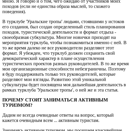
мною. Я говорю и о том, чего ожидаю от участников моих
походов (если не единства образа мыслей, то схожего
поведения).
В турклубе 'Уральские тропы' людьми, стоявшими у истоков
его создания, был создан определенный стиль планирования
походов, туристической деятельности и формат отдыха -
своеобразная субкультура. Многие новички приходят на
мероприятия турклуба, чтобы познакомиться именно с ней. В
то же время далеко не все руководители разделяют этот
формат. Я убежден, что турклуб должен сохранить свой
демократический характер в плане осуществления
туристических проектов разных руководителей. В то же время
мои организационные способности небезграничны. Поэтому
я буду поддерживать только тех руководителей, которые
разделяют мои взгляды. Развитию этой уникальной
субкультуры будет посвящена моя дальнейшая деятельность в
рамках турклуба 'Уральские тропы', о ней же и эта статья.
ПОЧЕМУ СТОИТ ЗАНИМАТЬСЯ АКТИВНЫМ
ТУРИЗМОМ?
Дадим не всегда очевидные ответы на вопрос, который
кажется очевидным всем ... активным туристам.
Занимаясь активным туризмом, мы посещаем красивейшие