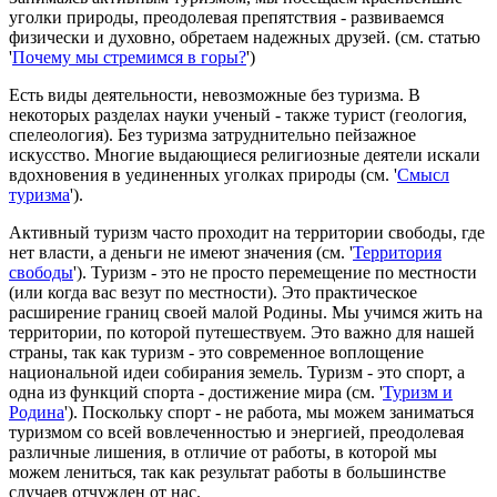
уголки природы, преодолевая препятствия - развиваемся
физически и духовно, обретаем надежных друзей. (см. статью
'
Почему мы стремимся в горы?
')
Есть виды деятельности, невозможные без туризма. В
некоторых разделах науки ученый - также турист (геология,
спелеология). Без туризма затруднительно пейзажное
искусство. Многие выдающиеся религиозные деятели искали
вдохновения в уединенных уголках природы (см. '
Смысл
туризма
').
Активный туризм часто проходит на территории свободы, где
нет власти, а деньги не имеют значения (см. '
Территория
свободы
'). Туризм - это не просто перемещение по местности
(или когда вас везут по местности). Это практическое
расширение границ своей малой Родины. Мы учимся жить на
территории, по которой путешествуем. Это важно для нашей
страны, так как туризм - это современное воплощение
национальной идеи собирания земель. Туризм - это спорт, а
одна из функций спорта - достижение мира (см. '
Туризм и
Родина
'). Поскольку спорт - не работа, мы можем заниматься
туризмом со всей вовлеченностью и энергией, преодолевая
различные лишения, в отличие от работы, в которой мы
можем лениться, так как результат работы в большинстве
случаев отчужден от нас.