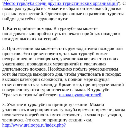
'
Место турклуба среди других туристических организаций
'). С
помощью турклуба вы можете выбрать оптимальный для вас
график путешествий. Ориентированные на развитие туристы
найдут для себя следующие пути:
1. Категорийные походы. В турклубе вы можете
последовательно пройти путь от некатегорийных походов к
походам высоких категорий.
2. При желании вы можете стать руководителем походов или
проектов. Это приветствуется, так как турклуб может
неограниченно расширяться, увеличивая количество своих
участников, проводимых мероприятий и увеличивая
длительность походов. Необходимо побыть руководителем
хотя бы похода выходного дня, чтобы участвовать в походах
высокой категории сложности, в полной мере ощущая
ответственность за команду. Кроме того, при передаче знаний
совершенствуются туристические навыки. В турклубе
'Уральские тропы' действует
школа руководителей
.
3. Участие в турклубе по принципу секции. Можно
участвовать в мероприятиях турклуба время от времени, когда
появляется потребность путешествовать, а можно регулярно,
тренируясь (то есть по принципу секции - см.
http://www.uraltropa.ru/index.php?