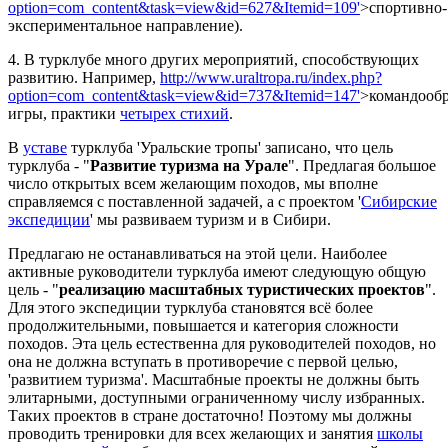
option=com_content&task=view&id=627&Itemid=109'
>спортивно-
экспериментальное направление).
4. В турклубе много других мероприятий, способствующих
развитию. Например,
http://www.uraltropa.ru/index.php?
option=com_content&task=view&id=737&Itemid=147'
>командооб
игры, практики
четырех стихий
.
В
уставе
турклуба 'Уральские тропы' записано, что цель
турклуба - "
Развитие туризма на Урале
". Предлагая большое
число открытых всем желающим походов, мы вполне
справляемся с поставленной задачей, а с проектом '
Сибирские
экспедиции
' мы развиваем туризм и в Сибири.
Предлагаю не останавливаться на этой цели. Наиболее
активные руководители турклуба имеют следующую общую
цель - "
реализацию масштабных туристических проектов
".
Для этого экспедиции турклуба становятся всё более
продолжительными, повышается и категория сложности
походов. Эта цель естественна для руководителей походов, но
она не должна вступать в противоречие с первой целью,
'развитием туризма'. Масштабные проекты не должны быть
элитарными, доступными ограниченному числу избранных.
Таких проектов в стране достаточно! Поэтому мы должны
проводить тренировки для всех желающих и занятия
школы