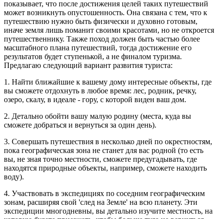
показывает, что после достижения целей таких путешествий
может возникнуть опустошенность. Она связана с тем, что к
путешествию нужно быть физически и духовно готовым,
иначе земля лишь поманит своими красотами, но не откроется
путешественнику. Также поход должен быть частью более
масштабного плана путешествий, тогда достижение его
результатов будет ступенькой, а не финалом туризма.
Предлагаю следующий вариант развития туриста:
1. Найти ближайшие к вашему дому интересные объекты, где
вы сможете отдохнуть в любое время: лес, родник, речку,
озеро, скалу, в идеале - гору, с которой виден ваш дом.
2. Детально обойти вашу малую родину (места, куда вы
сможете добраться и вернуться за один день).
3. Совершать путешествия в несколько дней по окрестностям,
пока географическая зона не станет для вас родной (то есть
вы, не зная точно местности, сможете предугадывать, где
находятся природные объекты, например, сможете находить
воду).
4. Участвовать в экспедициях по соседним географическим
зонам, расширяя свой 'след на Земле' на всю планету. Эти
экспедиции многодневны, вы детально изучите местность, на