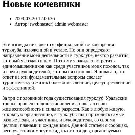
Новые кочевники
2009-03-20 12:00:36
Автор:
( webmaster) admin webmaster
Эти взгляды не являются официальной точкой зрения
турклуба, изложенной в уставе. Но они определяют
направление моей деятельности в турклубе, вектор развития,
который я создаю в нем. Поэтому я ожидаю встретить
единомышленников как среди участников моих походов, так
и среди руководителей, которых я готовлю. Я полагаю, что
ответ на эти фундаментальные вопросы сделает
туристическую жизнь более осмысленной, целеустремленной
и эффективной.
За три с половиной года существования турклуб 'Уральские
тропы' прошел стадию становления, показал свою
жизнеспособность и сильно разросся. Как в любую живую,
открытую организацию, в турклуб стали приходить самые
разные люди, и участники, и руководители, со своими
целями, планами и ожиданиями. Данной статьей я сообщаю,
чего участники могут ожидать от походов, организуемых