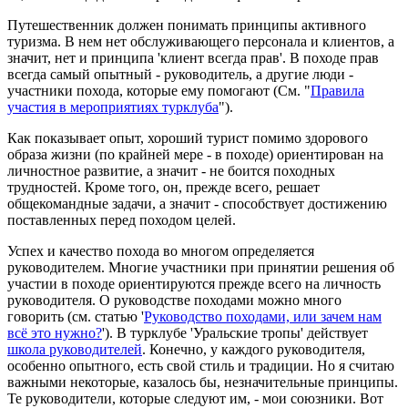
Путешественник должен понимать принципы активного
туризма. В нем нет обслуживающего персонала и клиентов, а
значит, нет и принципа 'клиент всегда прав'. В походе прав
всегда самый опытный - руководитель, а другие люди -
участники похода, которые ему помогают (См. "
Правила
участия в мероприятиях турклуба
").
Как показывает опыт, хороший турист помимо здорового
образа жизни (по крайней мере - в походе) ориентирован на
личностное развитие, а значит - не боится походных
трудностей. Кроме того, он, прежде всего, решает
общекомандные задачи, а значит - способствует достижению
поставленных перед походом целей.
Успех и качество похода во многом определяется
руководителем. Многие участники при принятии решения об
участии в походе ориентируются прежде всего на личность
руководителя. О руководстве походами можно много
говорить (см. статью '
Руководство походами, или зачем нам
всё это нужно?
'). В турклубе 'Уральские тропы' действует
школа руководителей
. Конечно, у каждого руководителя,
особенно опытного, есть свой стиль и традиции. Но я считаю
важными некоторые, казалось бы, незначительные принципы.
Те руководители, которые следуют им, - мои союзники. Вот