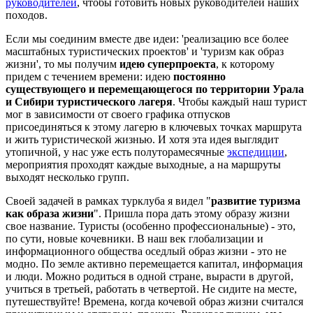
руководителей
, чтобы готовить новых руководителей наших
походов.
Если мы соединим вместе две идеи: 'реализацию все более
масштабных туристических проектов' и 'туризм как образ
жизни', то мы получим
идею суперпроекта
, к которому
придем с течением времени: идею
постоянно
существующего и перемещающегося по территории Урала
и Сибири туристического лагеря
. Чтобы каждый наш турист
мог в зависимости от своего графика отпусков
присоединяться к этому лагерю в ключевых точках маршрута
и жить туристической жизнью. И хотя эта идея выглядит
утопичной, у нас уже есть полуторамесячные
экспедиции
,
мероприятия проходят каждые выходные, а на маршруты
выходят несколько групп.
Своей задачей в рамках турклуба я видел "
развитие туризма
как образа жизни
". Пришла пора дать этому образу жизни
свое название. Туристы (особенно профессиональные) - это,
по сути, новые кочевники. В наш век глобализации и
информационного общества оседлый образ жизни - это не
модно. По земле активно перемещается капитал, информация
и люди. Можно родиться в одной стране, вырасти в другой,
учиться в третьей, работать в четвертой. Не сидите на месте,
путешествуйте! Времена, когда кочевой образ жизни считался