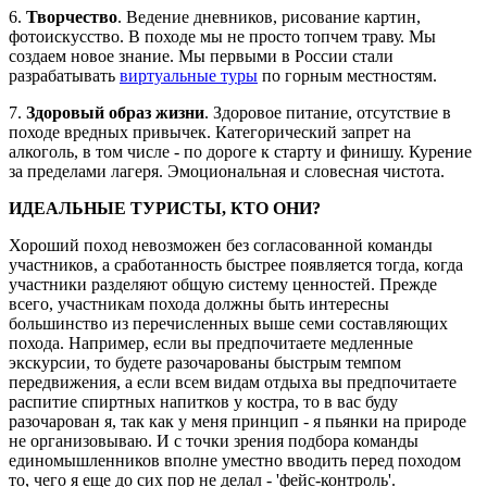
6.
Творчество
. Ведение дневников, рисование картин,
фотоискусство. В походе мы не просто топчем траву. Мы
создаем новое знание. Мы первыми в России стали
разрабатывать
виртуальные туры
по горным местностям.
7.
Здоровый образ жизни
. Здоровое питание, отсутствие в
походе вредных привычек. Категорический запрет на
алкоголь, в том числе - по дороге к старту и финишу. Курение
за пределами лагеря. Эмоциональная и словесная чистота.
ИДЕАЛЬНЫЕ ТУРИСТЫ, КТО ОНИ?
Хороший поход невозможен без согласованной команды
участников, а сработанность быстрее появляется тогда, когда
участники разделяют общую систему ценностей. Прежде
всего, участникам похода должны быть интересны
большинство из перечисленных выше семи составляющих
похода. Например, если вы предпочитаете медленные
экскурсии, то будете разочарованы быстрым темпом
передвижения, а если всем видам отдыха вы предпочитаете
распитие спиртных напитков у костра, то в вас буду
разочарован я, так как у меня принцип - я пьянки на природе
не организовываю. И с точки зрения подбора команды
единомышленников вполне уместно вводить перед походом
то, чего я еще до сих пор не делал - 'фейс-контроль'.