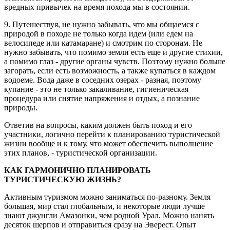
вредных привычек на время похода мы в состоянии.
9. Путешествуя, не нужно забывать, что мы общаемся с
природой в походе не только когда идем (или едем на
велосипеде или катамаране) и смотрим по сторонам. Не
нужно забывать, что помимо земли есть еще и другие стихии,
а помимо глаз - другие органы чувств. Поэтому нужно больше
загорать, если есть возможность, а также купаться в каждом
водоеме. Вода даже в соседних озерах - разная, поэтому
купание - это не только закаливание, гигиеническая
процедура или снятие напряжения и отдых, а познание
природы.
Ответив на вопросы, каким должен быть поход и его
участники, логично перейти к планированию туристической
жизни вообще и к тому, что может обеспечить выполнение
этих планов, - туристической организации.
КАК ГАРМОНИЧНО ПЛАНИРОВАТЬ
ТУРИСТИЧЕСКУЮ ЖИЗНЬ?
Активным туризмом можно заниматься по-разному. Земля
большая, мир стал глобальным, и некоторые люди лучше
знают джунгли Амазонки, чем родной Урал. Можно нанять
десяток шерпов и отправиться сразу на Эверест. Опыт