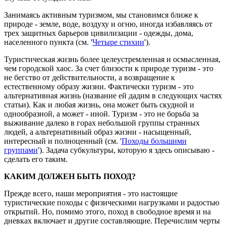
Занимаясь активным туризмом, мы становимся ближе к
природе - земле, воде, воздуху и огню, иногда избавляясь от
трех защитных барьеров цивилизации - одежды, дома,
населенного пункта (см. '
Четыре стихии
').
Туристическая жизнь более целеустремленная и осмысленная,
чем городской хаос. За счет близости к природе туризм - это
не бегство от действительности, а возвращение к
естественному образу жизни. Фактически туризм - это
альтернативная жизнь (название ей дадим в следующих частях
статьи). Как и любая жизнь, она может быть скудной и
однообразной, а может - иной. Туризм - это не борьба за
выживание далеко в горах небольшой группы странных
людей, а альтернативный образ жизни - насыщенный,
интересный и полноценный (см. '
Походы большими
группами
'). Задача субкультуры, которую я здесь описываю -
сделать его таким.
КАКИМ ДОЛЖЕН БЫТЬ ПОХОД?
Прежде всего, наши мероприятия - это настоящие
туристические походы с физическими нагрузками и радостью
открытий. Но, помимо этого, поход в свободное время и на
дневках включает и другие составляющие. Перечислим черты