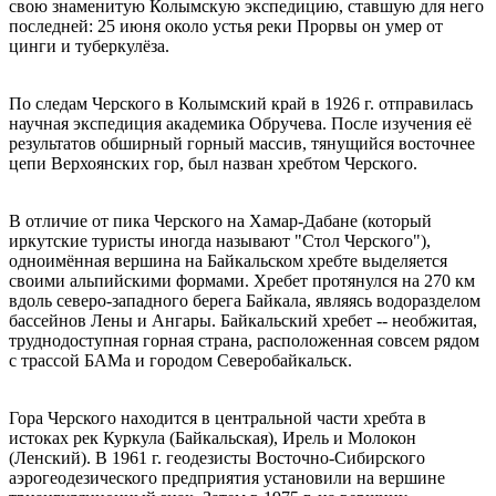
свою знаменитую Колымскую экспедицию, ставшую для него
последней: 25 июня около устья реки Прорвы он умер от
цинги и туберкулёза.
По следам Черского в Колымский край в 1926 г. отправилась
научная экспедиция академика Обручева. После изучения её
результатов обширный горный массив, тянущийся восточнее
цепи Верхоянских гор, был назван хребтом Черского.
В отличие от пика Черского на Хамар-Дабане (который
иркутские туристы иногда называют "Стол Черского"),
одноимённая вершина на Байкальском хребте выделяется
своими альпийскими формами. Хребет протянулся на 270 км
вдоль северо-западного берега Байкала, являясь водоразделом
бассейнов Лены и Ангары. Байкальский хребет -- необжитая,
труднодоступная горная страна, расположенная совсем рядом
с трассой БАМа и городом Северобайкальск.
Гора Черского находится в центральной части хребта в
истоках рек Куркула (Байкальская), Ирель и Молокон
(Ленский). В 1961 г. геодезисты Восточно-Сибирского
аэрогеодезического предприятия установили на вершине