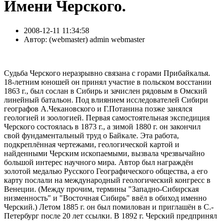
Имени Черского.
2008-12-11 11:34:58
Автор:
( webmaster) admin webmaster
Судьба Черского неразрывно связана с горами Прибайкалья.
18-летним юношей он принял участие в польском восстании
1863 г., был сослан в Сибирь и зачислен рядовым в Омский
линейный батальон. Под влиянием исследователей Сибири
географов А.Чекановского и Г.Потанина позже занялся
геологией и зоологией. Первая самостоятельная экспедиция
Черского состоялась в 1873 г., а зимой 1880 г. он закончил
свой фундаментальный труд о Байкале. Эта работа,
подкреплённая чертежами, геологической картой и
найденными Черским ископаемыми, вызвала чрезвычайно
большой интерес научного мира. Автор был награждён
золотой медалью Русского Географического общества, а его
карту послали на международный геологический конгресс в
Венеции. (Между прочим, термины "Западно-Сибирская
низменность" и "Восточная Сибирь" ввёл в обиход именно
Черский.) Летом 1885 г. он был помилован и приглашён в С.-
Петербург после 20 лет ссылки. В 1892 г. Черский предпринял