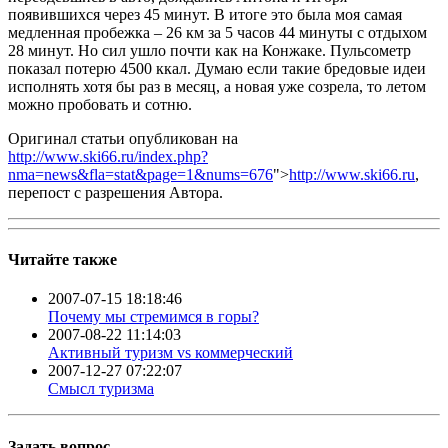
появившихся через 45 минут. В итоге это была моя самая
медленная пробежка – 26 км за 5 часов 44 минуты с отдыхом
28 минут. Но сил ушло почти как на Конжаке. Пульсометр
показал потерю 4500 ккал. Думаю если такие бредовые идеи
исполнять хотя бы раз в месяц, а новая уже созрела, то летом
можно пробовать и сотню.
Оригинал статьи опубликован на
http://www.ski66.ru/index.php?
nma=news&fla=stat&page=1&nums=676
">
http://www.ski66.ru
,
перепост с разрешения Автора.
Читайте также
2007-07-15 18:18:46
Почему мы стремимся в горы?
2007-08-22 11:14:03
Активный туризм vs коммерческий
2007-12-27 07:22:07
Смысл туризма
Задать вопрос