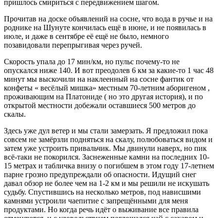
пришлось смириться с передвижением шагом.
Прочитав на доске объявлений на сосне, что вода в ручье и на
роднике на Шунуте кончилась ещё в июне, и не появилась в
июле, и даже в сентябре её ещё не было, немного
позавидовали перепрыгивая через ручей.
Скорость упала до 17 мин/км, но пульс почему-то не
опускался ниже 140. И вот преодолев 6 км за какие-то 1 час 48
минут мы выскочили на наклеенный на сосне фантик от
конфеты « весёлый мишка» местным 70-летним аборигеном ,
проживающим на Платониде ( но это другая история), и по
открытой местности добежали оставшиеся 500 метров до
скалы.
Здесь уже дул ветер и мы стали замерзать. Я предложил пока
совсем не замёрзли подняться на скалу, полюбоваться видом и
затем уже устроить привальчик. Мы двинули наверх, но пик
всё-таки не покорился. Заснеженные камни на последних 10-
15 метрах и табличка внизу о погибшем в этом году 17-летнем
парне грозно предупреждали об опасности. Идущий снег
давал обзор не более чем на 1-2 км и мы решили не искушать
судьбу. Спустившись на несколько метров, под нависшими
камнями устроили чаепитие с запрещёнными для меня
продуктами. Но когда речь идёт о выживание все правила