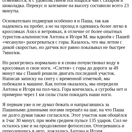
отменяются, и с удовольствием поглощался чай с сахаром и
шоколадка. Перекус и залезание на высоту составили всего 23
минуты.
Основательно подмерзая особенно я и Паша, так как
надеялись на пробег, а не на проход и одевшись более легко в
кроссовках Asics и ветровках, в отличие от более опытных
туристов-альпинистов Антона и Игоря М. мы вдвоём с Пашей
«чесанули» разогреваться с горы. Казалось, что мы летим с
дикой скоростью, но датчик все равно показывал не быстрее
7мин/км.
Но разогрелись нормально и я снова почувствовал воду в
кроссовках и свои ноги. «Слетев» с горы до дороги за 49
минут мы с Пашей решили двигать последний участок.
Написав записку на снегу с временной отметкой, мы
побежали к машине. Как потом оказалось, мы опередили
Антона и Игоря на пол-часа. Гора кончилась, а сугробы нет и
примерно через 1 км силы стали покидать наши ноги.
Я первым уже и не думал бежать и напрыгавшись за
Пашиными длинными ногами перешёл на шаг, на что Паша
не долго думая также согласился. Этот участок нам обошёлся
в 1час 30 минут, при моём среднем пульсе 135 ударов. Сил не
осталось уже и на продолжение фотосессии. Отогревшись и
переодевшись в авто, дождались Антона и Игоря