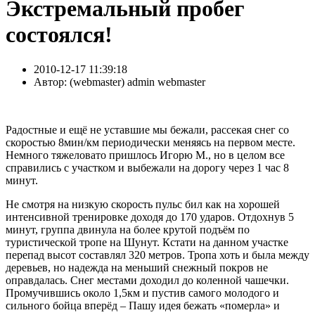
Экстремальный пробег
состоялся!
2010-12-17 11:39:18
Автор:
( webmaster) admin webmaster
Радостные и ещё не уставшие мы бежали, рассекая снег со
скоростью 8мин/км периодически меняясь на первом месте.
Немного тяжеловато пришлось Игорю М., но в целом все
справились с участком и выбежали на дорогу через 1 час 8
минут.
Не смотря на низкую скорость пульс бил как на хорошей
интенсивной тренировке доходя до 170 ударов. Отдохнув 5
минут, группа двинула на более крутой подъём по
туристической тропе на Шунут. Кстати на данном участке
перепад высот составлял 320 метров. Тропа хоть и была между
деревьев, но надежда на меньший снежный покров не
оправдалась. Снег местами доходил до коленной чашечки.
Промучившись около 1,5км и пустив самого молодого и
сильного бойца вперёд – Пашу идея бежать «померла» и