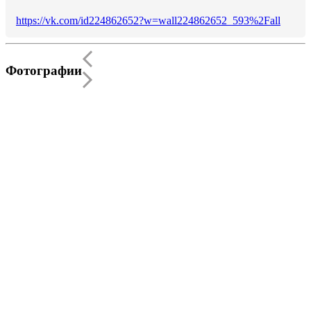
https://vk.com/id224862652?w=wall224862652_593%2Fall
Фотографии