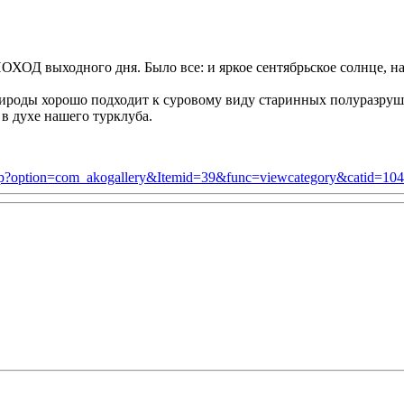
ХОД выходного дня. Было все: и яркое сентябрьское солнце, 
рироды хорошо подходит к суровому виду старинных полуразруше
в духе нашего турклуба.
.php?option=com_akogallery&Itemid=39&func=viewcategory&catid=104