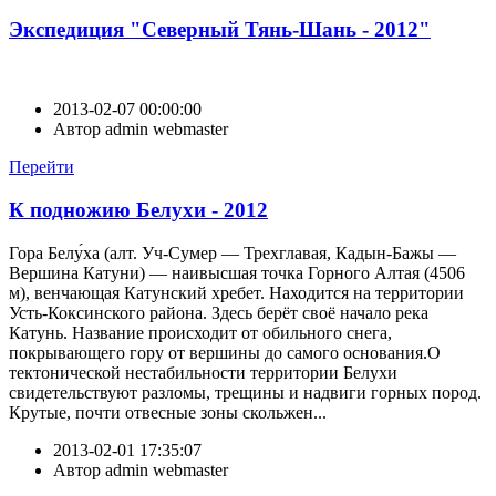
Экспедиция "Северный Тянь-Шань - 2012"
2013-02-07 00:00:00
Автор
admin webmaster
Перейти
К подножию Белухи - 2012
Гора Белу́ха (алт. Уч-Сумер — Трехглавая, Кадын-Бажы —
Вершина Катуни) — наивысшая точка Горного Алтая (4506
м), венчающая Катунский хребет. Находится на территории
Усть-Коксинского района. Здесь берёт своё начало река
Катунь. Название происходит от обильного снега,
покрывающего гору от вершины до самого основания.О
тектонической нестабильности территории Белухи
свидетельствуют разломы, трещины и надвиги горных пород.
Крутые, почти отвесные зоны скольжен...
2013-02-01 17:35:07
Автор
admin webmaster