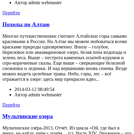
Автор
admin webmaster
Перейти
Походы по Алтаю
Многие путешественники считают Алтайские горы самыми
красивыми в России. На Алтае мы можем любоваться всеми
красками природы одновременно. Внизу – голубое,
бирюзовое или аквамариновое озеро, белая пена водопада и
зелень леса. Выше – пестрота каменных осыпей-курумов и
серо-коричневые скалы. Еще выше – сверкающие белизной
снежники и ледники. И над вершинами вновь синева. Везде
можно видеть целебные травы. Небо, горы, лес – всё
отражается в озере: здесь мир прекрасен вдво...
2014-03-12 08:49:54
Автор
admin webmaster
Перейти
Мультинские озера
Мультинские озёра-2013. Отчёт. Из цикла «Ой, где был я
вчера, не найду днём с огнём… (с). Часть XIV. Движение – это