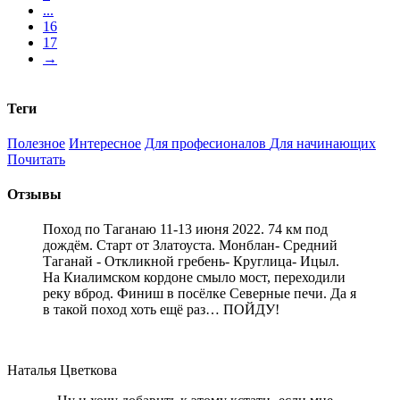
...
16
17
→
Теги
Полезное
Интересное
Для професионалов
Для начинающих
Почитать
Отзывы
Поход по Таганаю 11-13 июня 2022. 74 км под
дождём. Старт от Златоуста. Монблан- Средний
Таганай - Откликной гребень- Круглица- Ицыл.
На Киалимском кордоне смыло мост, переходили
реку вброд. Финиш в посёлке Северные печи. Да я
в такой поход хоть ещё раз… ПОЙДУ!
Наталья Цветкова