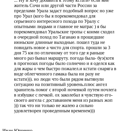
... Ну и хочу добавить к этому кстати- если мне
житель Сочи или другой части России за
пределами Урала задаст подобный вопрос но уже
про Урал (кого бы я порекомендовал для
серьезного интересного похода по Уралу с
опытными людьми и главное не матрас ) я бы
порекомендовал Уральские тропы с коими сходил
в очередной поход по Таганаю в прошедшие
июньские длинные выходные. пошел туда не
повидать новое а чисто для спорта. прошли за 3
дня 75 км по отличному от того где я раньше
много раз бывал маршруту. погода была- буэ(хотя
в прогнозах погоды было солнечно и я оделся как
для жары о чем быстро пожалел.и кстати снаряга в
виде облегченного гамака была ни разу не
кстати))). но люди что были рядом вытянули
ситуацию на позитивный уровень.плюс ангел
хранитель помог с второй ночевкой путем ночлега
в избушке с печкой. ох заколебал я чувствую его-
своего ангела с доставанием меня из разных жоп
))) так что ни только не жалею а сильно
удовлетворен проведенным временем)))
Иван Юрченко