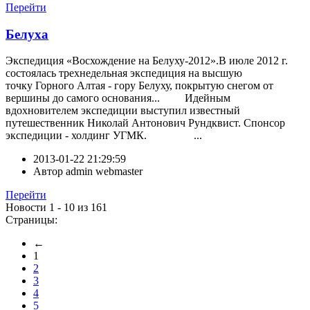
Перейти
Белуха
Экспедиция «Восхождение на Белуху-2012».В июле 2012 г.
состоялась трехнедельная экспедиция на высшую
точку Горного Алтая - гору Белуху, покрытую снегом от
вершины до самого основания... Идейным
вдохновителем экспедиции выступил известный
путешественник Николай Антонович Рундквист. Спонсор
экспедиции - холдинг УГМК. ...
2013-01-22 21:29:59
Автор
admin webmaster
Перейти
Новости 1 - 10 из 161
Страницы:
←
1
2
3
4
5