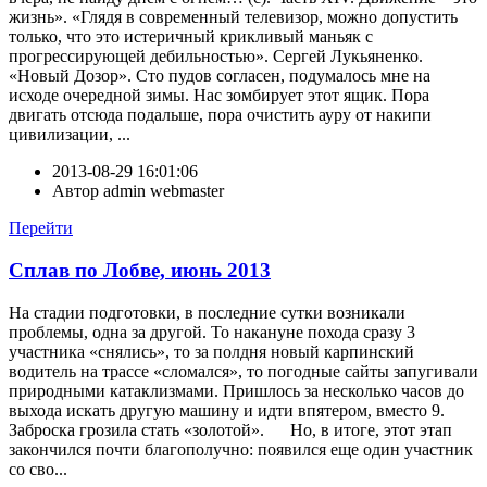
жизнь». «Глядя в современный телевизор, можно допустить
только, что это истеричный крикливый маньяк с
прогрессирующей дебильностью». Сергей Лукьяненко.
«Новый Дозор». Сто пудов согласен, подумалось мне на
исходе очередной зимы. Нас зомбирует этот ящик. Пора
двигать отсюда подальше, пора очистить ауру от накипи
цивилизации, ...
2013-08-29 16:01:06
Автор
admin webmaster
Перейти
Сплав по Лобве, июнь 2013
На стадии подготовки, в последние сутки возникали
проблемы, одна за другой. То накануне похода сразу 3
участника «снялись», то за полдня новый карпинский
водитель на трассе «сломался», то погодные сайты запугивали
природными катаклизмами. Пришлось за несколько часов до
выхода искать другую машину и идти впятером, вместо 9.
Заброска грозила стать «золотой». Но, в итоге, этот этап
закончился почти благополучно: появился еще один участник
со сво...