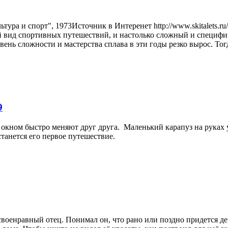
ура и спорт", 1973Источник в Интеренет http://www.skitalets.ru/
ый вид спортивных путешествий, и настолько сложный и специфи
овень сложности и мастерства сплава в эти годы резко вырос. Тогд
9
за окном быстро меняют друг друга. Маленький карапуз на руках у
станется его первое путешествие.
своенравный отец. Понимал он, что рано или поздно придется де