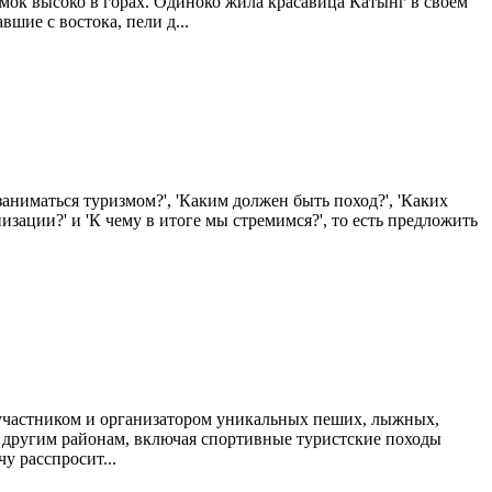
амок высоко в горах. Одиноко жила красавица Катынг в своем
шие с востока, пели д...
заниматься туризмом?', 'Каким должен быть поход?', 'Каких
зации?' и 'К чему в итоге мы стремимся?', то есть предложить
 участником и организатором уникальных пеших, лыжных,
 другим районам, включая спортивные туристские походы
у расспросит...