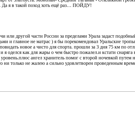
. Да я в такой поход хоть ещё раз… ПОЙДУ!
Сочи или другой части России за пределами Урала задаст подобны
ми и главное не матрас ) я бы порекомендовал Уральские тропы
идать новое а чисто для спорта. прошли за 3 дня 75 км по отл
и я оделся как для жары о чем быстро пожалел.и кстати снаряга в
овень.плюс ангел хранитель помог с второй ночевкой путем ноч
что ни только не жалею а сильно удовлетворен проведенным врем