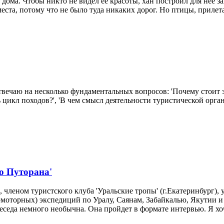
дома. Чтобы никто не видел её красоты, хан построил для неё з
ста, потому что не было туда никаких дорог. Но птицы, прилетав
отвечаю на несколько фундаментальных вопросов: 'Почему стоит 
цикл походов?', 'В чем смысл деятельности туристической органи
то Путорана'
леном туристского клуба 'Уральские тропы' (г.Екатеринбург),
моторных) экспедиций по Уралу, Саянам, Забайкалью, Якутии и
седа немного необычна. Она пройдет в формате интервью. Я хоч