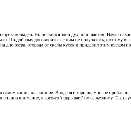
буны лошадей. Но появился злой дух, или шайтан. Начал пакости
ь было. По-доброму договориться с ним не получалось, поэтому в
 на дно озера, оторвал от скалы кусок и придавил этим куском по
в самом конце, на финише. Вроде все хорошо, многое пройдено, м
и сплина внимание, а кого-то 'накрывает' по серьезному. Так сл