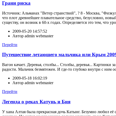
Грани риска
Источник: Альманах "Ветер странствий", ? 8 - Москва, "Физкульт
что плот древнейшее плавательное средство, безусловно, нов
существу, он возник в 60-х годах. Определяется это тем, что ур
2009-05-20 14:57:52
Автор
admin webmaster
Перейти
Путешествие летающего мальчика или Крым 200
Вагон качает. Деревья, столбы... Столбы, деревья... Картинки 
радости. Мальчик безмятежен. И где-то глубоко внутри с ним о
2009-05-18 16:02:19
Автор
admin webmaster
Перейти
Легенда о реках Катунь и Бия
У хана Алтая была прекрасная дочь Катынг. Безумно любил её 