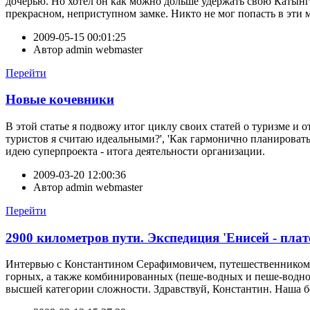
дочерью. Но хотел он как можно дольше удержать свою Катынг 
прекрасном, неприступном замке. Никто не мог попасть в эти ме
2009-05-15 00:01:25
Автор
admin webmaster
Перейти
Новые кочевники
В этой статье я подвожу итог циклу своих статей о туризме и 
туристов я считаю идеальными?', 'Как гармонично планировать 
идею суперпроекта - итога деятельности организации.
2009-03-20 12:00:36
Автор
admin webmaster
Перейти
2900 километров пути. Экспедиция 'Енисей - пла
Интервью с Константином Серафимовичем, путешественником, ч
горных, а также комбинированных (пеше-водных и пеше-водно
высшей категории сложности. Здравствуй, Константин. Наша бе