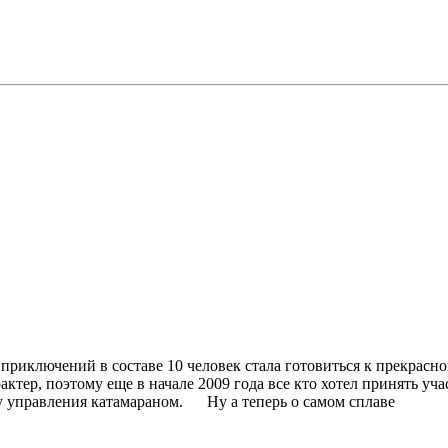
иключений в составе 10 человек стала готовиться к прекрасной
рактер, поэтому еще в начале 2009 года все кто хотел принять 
ику управления катамараном. Ну а теперь о самом сплаве