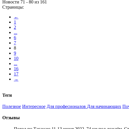
Новости 71 - 80 из 161
Страницы:
←
1
2
...
6
7
8
9
10
...
16
17
→
Теги
Полезное
Интересное
Для професионалов
Для начинающих
По
Отзывы
Поход по Таганаю 11-13 июня 2022. 74 км под дождём. С