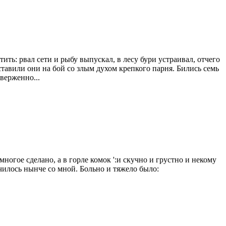
ть: рвал сети и рыбу выпускал, в лесу бури устраивал, отчего
ыставили они на бой со злым духом крепкого парня. Бились семь
верженно...
ногое сделано, а в горле комок ':и скучно и грустно и некому
училось нынче со мной. Больно и тяжело было: