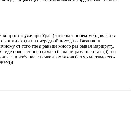
й вопрос но уже про Урал (кого бы я порекомендовал для
 с коими сходил в очередной поход по Таганаю в
ичному от того где я раньше много раз бывал маршруту.
 виде облегченного гамака была ни разу не кстати))). но
лега в избушке с печкой. ох заколебал я чувствую его-
енем)))