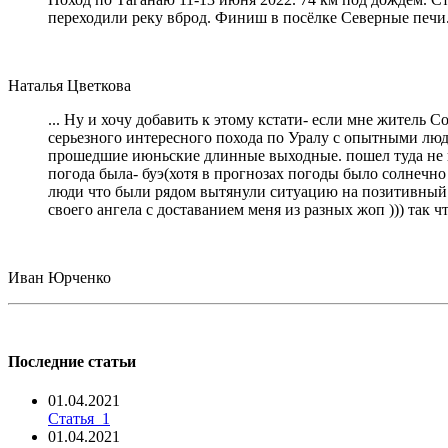
переходили реку вброд. Финиш в посёлке Северные печи
Наталья Цветкова
... Ну и хочу добавить к этому кстати- если мне житель 
серьезного интересного похода по Уралу с опытными людь
прошедшие июньские длинные выходные. пошел туда не пов
погода была- буэ(хотя в прогнозах погоды было солнечно 
люди что были рядом вытянули ситуацию на позитивный ур
своего ангела с доставанием меня из разных жоп ))) так 
Иван Юрченко
Последние статьи
01.04.2021
Статья_1
01.04.2021