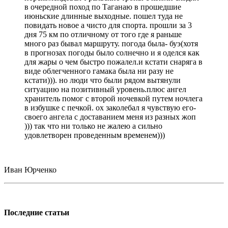
в очередной поход по Таганаю в прошедшие
июньские длинные выходные. пошел туда не
повидать новое а чисто для спорта. прошли за 3
дня 75 км по отличному от того где я раньше
много раз бывал маршруту. погода была- буэ(хотя
в прогнозах погоды было солнечно и я оделся как
для жары о чем быстро пожалел.и кстати снаряга в
виде облегченного гамака была ни разу не
кстати))). но люди что были рядом вытянули
ситуацию на позитивный уровень.плюс ангел
хранитель помог с второй ночевкой путем ночлега
в избушке с печкой. ох заколебал я чувствую его-
своего ангела с доставанием меня из разных жоп
))) так что ни только не жалею а сильно
удовлетворен проведенным временем)))
Иван Юрченко
Последние статьи