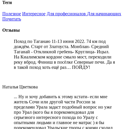
Теги
Полезное
Интересное
Для професионалов
Для начинающих
Почитать
Отзывы
Поход по Таганаю 11-13 июня 2022. 74 км под
дождём. Старт от Златоуста. Монблан- Средний
Таганай - Откликной гребень- Круглица- Ицыл.
На Киалимском кордоне смыло мост, переходили
реку вброд. Финиш в посёлке Северные печи. Да я
в такой поход хоть ещё раз… ПОЙДУ!
Наталья Цветкова
... Ну и хочу добавить к этому кстати- если мне
житель Сочи или другой части России за
пределами Урала задаст подобный вопрос но уже
про Урал (кого бы я порекомендовал для
серьезного интересного похода по Уралу с
опытными людьми и главное не матрас ) я бы
порекомендовал Уральские тропы с коими сходил