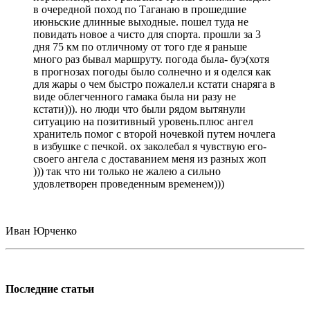
в очередной поход по Таганаю в прошедшие
июньские длинные выходные. пошел туда не
повидать новое а чисто для спорта. прошли за 3
дня 75 км по отличному от того где я раньше
много раз бывал маршруту. погода была- буэ(хотя
в прогнозах погоды было солнечно и я оделся как
для жары о чем быстро пожалел.и кстати снаряга в
виде облегченного гамака была ни разу не
кстати))). но люди что были рядом вытянули
ситуацию на позитивный уровень.плюс ангел
хранитель помог с второй ночевкой путем ночлега
в избушке с печкой. ох заколебал я чувствую его-
своего ангела с доставанием меня из разных жоп
))) так что ни только не жалею а сильно
удовлетворен проведенным временем)))
Иван Юрченко
Последние статьи