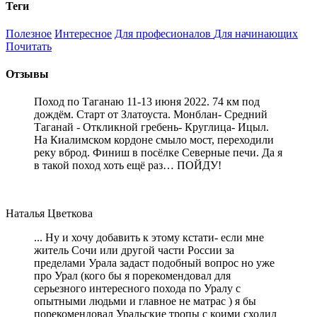
Теги
Полезное
Интересное
Для професионалов
Для начинающих
Почитать
Отзывы
Поход по Таганаю 11-13 июня 2022. 74 км под
дождём. Старт от Златоуста. Монблан- Средний
Таганай - Откликной гребень- Круглица- Ицыл.
На Киалимском кордоне смыло мост, переходили
реку вброд. Финиш в посёлке Северные печи. Да я
в такой поход хоть ещё раз… ПОЙДУ!
Наталья Цветкова
... Ну и хочу добавить к этому кстати- если мне
житель Сочи или другой части России за
пределами Урала задаст подобный вопрос но уже
про Урал (кого бы я порекомендовал для
серьезного интересного похода по Уралу с
опытными людьми и главное не матрас ) я бы
порекомендовал Уральские тропы с коими сходил