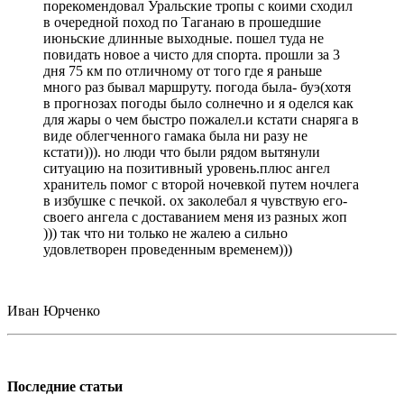
порекомендовал Уральские тропы с коими сходил
в очередной поход по Таганаю в прошедшие
июньские длинные выходные. пошел туда не
повидать новое а чисто для спорта. прошли за 3
дня 75 км по отличному от того где я раньше
много раз бывал маршруту. погода была- буэ(хотя
в прогнозах погоды было солнечно и я оделся как
для жары о чем быстро пожалел.и кстати снаряга в
виде облегченного гамака была ни разу не
кстати))). но люди что были рядом вытянули
ситуацию на позитивный уровень.плюс ангел
хранитель помог с второй ночевкой путем ночлега
в избушке с печкой. ох заколебал я чувствую его-
своего ангела с доставанием меня из разных жоп
))) так что ни только не жалею а сильно
удовлетворен проведенным временем)))
Иван Юрченко
Последние статьи