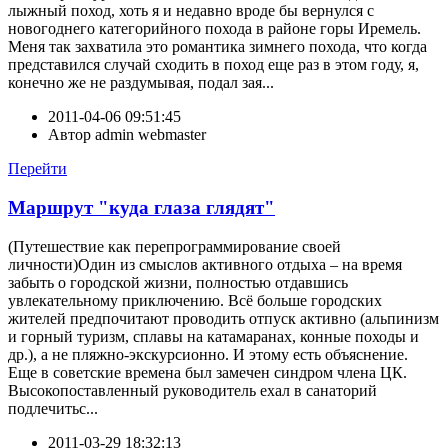
лыжный поход, хоть я и недавно вроде бы вернулся с
новогоднего категорийного похода в районе горы Иремель.
Меня так захватила это романтика зимнего похода, что когда
представился случай сходить в поход еще раз в этом году, я,
конечно же не раздумывая, подал зая...
2011-04-06 09:51:45
Автор
admin webmaster
Перейти
Маршрут "куда глаза глядят"
(Путешествие как перепрограммирование своей
личности)Один из смыслов активного отдыха – на время
забыть о городской жизни, полностью отдавшись
увлекательному приключению. Всё больше городских
жителей предпочитают проводить отпуск активно (альпинизм
и горный туризм, сплавы на катамаранах, конные походы и
др.), а не пляжно-экскурсионно. И этому есть объяснение.
Еще в советские времена был замечен синдром члена ЦК.
Высокопоставленный руководитель ехал в санаторий
подлечитьс...
2011-03-29 18:32:13