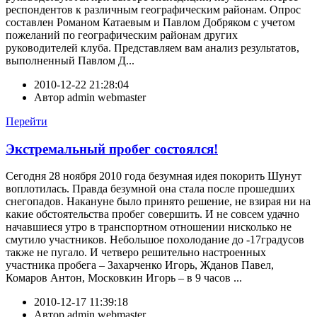
респондентов к различным географическим районам. Опрос
составлен Романом Катаевым и Павлом Добряком с учетом
пожеланий по географическим районам других
руководителей клуба. Представляем вам анализ результатов,
выполненный Павлом Д...
2010-12-22 21:28:04
Автор
admin webmaster
Перейти
Экстремальный пробег состоялся!
Сегодня 28 ноября 2010 года безумная идея покорить Шунут
воплотилась. Правда безумной она стала после прошедших
снегопадов. Накануне было принято решение, не взирая ни на
какие обстоятельства пробег совершить. И не совсем удачно
начавшиеся утро в транспортном отношении нисколько не
смутило участников. Небольшое похолодание до -17градусов
также не пугало. И четверо решительно настроенных
участника пробега – Захарченко Игорь, Жданов Павел,
Комаров Антон, Московкин Игорь – в 9 часов ...
2010-12-17 11:39:18
Автор
admin webmaster