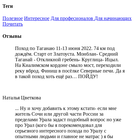
Теги
Полезное
Интересное
Для професионалов
Для начинающих
Почитать
Отзывы
Поход по Таганаю 11-13 июня 2022. 74 км под
дождём. Старт от Златоуста. Монблан- Средний
Таганай - Откликной гребень- Круглица- Ицыл.
На Киалимском кордоне смыло мост, переходили
реку вброд. Финиш в посёлке Северные печи. Да я
в такой поход хоть ещё раз… ПОЙДУ!
Наталья Цветкова
... Ну и хочу добавить к этому кстати- если мне
житель Сочи или другой части России за
пределами Урала задаст подобный вопрос но уже
про Урал (кого бы я порекомендовал для
серьезного интересного похода по Уралу с
опытными людьми и главное не матрас ) я бы