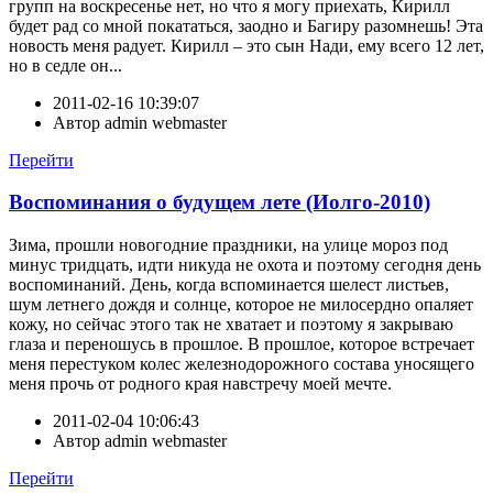
групп на воскресенье нет, но что я могу приехать, Кирилл
будет рад со мной покататься, заодно и Багиру разомнешь! Эта
новость меня радует. Кирилл – это сын Нади, ему всего 12 лет,
но в седле он...
2011-02-16 10:39:07
Автор
admin webmaster
Перейти
Воспоминания о будущем лете (Иолго-2010)
Зима, прошли новогодние праздники, на улице мороз под
минус тридцать, идти никуда не охота и поэтому сегодня день
воспоминаний. День, когда вспоминается шелест листьев,
шум летнего дождя и солнце, которое не милосердно опаляет
кожу, но сейчас этого так не хватает и поэтому я закрываю
глаза и переношусь в прошлое. В прошлое, которое встречает
меня перестуком колес железнодорожного состава уносящего
меня прочь от родного края навстречу моей мечте.
2011-02-04 10:06:43
Автор
admin webmaster
Перейти