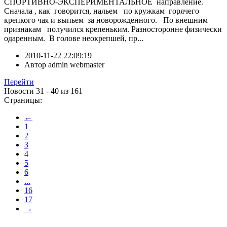
СПОРТИВНО-ЭКСПЕРИМЕНТАЛЬНОЕ направление.
Сначала , как говорится, нальем по кружкам горячего
крепкого чая и выпьем за новорожденного. По внешним
признакам получился крепеньким. Разносторонне физически
одаренным. В голове неокрепшей, пр...
2010-11-22 22:09:19
Автор
admin webmaster
Перейти
Новости 31 - 40 из 161
Страницы:
←
1
2
3
4
5
6
...
16
17
→