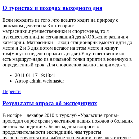
О туристах и походах выходного дня
Если исходить из того ,что все,кто ходит на природу с
рюкзаком делятся на 3 категории:
матрасники,путешественники и спортсмены, то я –
путешественник(на сегодняшний день).Объясню различия
категорий. Матрасники – люди стационарные,могут идти до
места и 2 и 3 дня,потом встают на этом месте и живут
там(могут и неделю прожить ,и две).У путешественников –
есть маршрут-надо из начальной точки придти в конечную в
определенный срок. Для спорсменов важно ,например,- т...
2011-01-17 19:18:41
Автор
admin webmaster
Перейти
Результаты опроса об экспедициях
В ноябре – декабре 2010 г. турклуб «Уральские тропы»
проводил опрос среди участников наших походов о больших
летних экспедициях. Были заданы вопросы о
продолжительности экспедиций, чем туристы
руководствуются при выборе экспедиции, изучался интерес