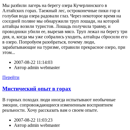
Мы разбили лагерь на берегу озера Кучерлинского в
Алтайских горах. Таежный лес, остроконечные пики гор и
голубая вода озера радовали глаз. Через некоторое время на
соседней поляне мы обнаружили труп лошади, на которой
алтайцы возили туристов. Лошадь получила травму, и
проводники убили ее, вырезав мясо. Труп лежал на берегу три
дня, и, когда мы уже собрались уходить, алтайцы сбросили его
в озеро. Попробуем разобраться, почему люди,
зарабатывающие на туризме, отравили прекрасное озеро, при
этом...
2007-08-22 11:14:03
Автор
admin webmaster
Перейти
Мистический опыт в горах
В горных походах люди иногда испытывают необычные
эмоции, сопровождающиеся измененным восприятием
реальности. Хочу рассказать вам о своем опыте.
2007-08-22 11:03:23
Автор
admin webmaster