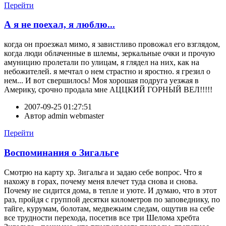
Перейти
А я не поехал, я люблю...
когда он проезжал мимо, я завистливо провожал его взглядом,
когда люди облаченные в шлемы, зеркальные очки и прочую
амуницию пролетали по улицам, я глядел на них, как на
небожителей. я мечтал о нем страстно и яростно. я грезил о
нем... И вот свершилось! Моя хорошая подруга уезжая в
Америку, срочно продала мне АЦЦКИЙ ГОРНЫЙ ВЕЛ!!!!!
2007-09-25 01:27:51
Автор
admin webmaster
Перейти
Воспоминания о Зигальге
Смотрю на карту хр. Зигальга и задаю себе вопрос. Что я
нахожу в горах, почему меня влечет туда снова и снова.
Почему не сидится дома, в тепле и уюте. И думаю, что в этот
раз, пройдя с группой десятки километров по заповеднику, по
тайге, курумам, болотам, медвежьим следам, ощутив на себе
все трудности перехода, посетив все три Шелома хребта