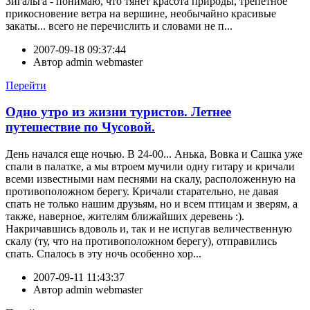
Зигальга - понимаю, что тянет красота природы, трепетное
прикосновение ветра на вершине, необычайно красивые
закаты... всего не перечислить и словами не п...
2007-09-18 09:37:44
Автор
admin webmaster
Перейти
Одно утро из жизни туристов. Летнее
путешествие по Чусовой.
День начался еще ночью. В 24-00... Анька, Вовка и Сашка уже
спали в палатке, а мы втроем мучили одну гитару и кричали
всеми известными нам песнями на скалу, расположенную на
противоположном берегу. Кричали старательно, не давая
спать не только нашим друзьям, но и всем птицам и зверям, а
также, наверное, жителям ближайших деревень :).
Накричавшись вдоволь и, так и не испугав величественную
скалу (ту, что на противоположном берегу), отправились
спать. Спалось в эту ночь особенно хор...
2007-09-11 11:43:37
Автор
admin webmaster