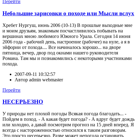
Перейти
Небольшие зарисовки о походе или Мысли вслух
Хребет Нургуш, июнь 2006 (10-13) В прошлые выходные мне
и моим друзьям, знакомым посчастливилось побывать на
вершинах мною любимого Южного Урала. Сегодня 14 июня
2006 года - рабочий день, настроение (рабочее) на нуле, а я в
эйфории от похода.... Все начиналось хорошо... на дворе
пятница, вечер, двор под окнами нашего руководителя
Романа. Там мы и познакомились с некоторыми участниками
похода.
2007-09-11 10:32:57
Автор
admin webmaster
Перейти
НЕСЕРЬЕЗНО
У природы нет плохой погоды Всякая погода благодать... -
Пойдем в поход. - А какая будет погода? - А вдруг будет дождь
или холодно, а давай посмотрим прогноз на 15 дней вперед. Я
всегда с настороженностью относился к таким разговорам.
Это просто несерьезно. Разве может непогода остановить