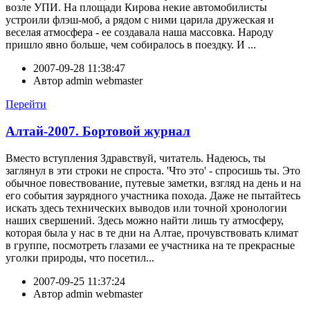
возле УПИ. На площади Кирова некие автомобилисты
устроили флэш-моб, а рядом с ними царила дружеская и
веселая атмосфера - ее создавала наша массовка. Народу
пришло явно больше, чем собиралось в поездку. И ...
2007-09-28 11:38:47
Автор
admin webmaster
Перейти
Алтай-2007. Бортовой журнал
Вместо вступления Здравствуй, читатель. Надеюсь, ты
заглянул в эти строки не спроста. 'Что это' - спросишь ты. Это
обычное повествование, путевые заметки, взгляд на день и на
его события заурядного участника похода. Даже не пытайтесь
искать здесь технических выводов или точной хронологии
наших свершений. Здесь можно найти лишь ту атмосферу,
которая была у нас в те дни на Алтае, прочувствовать климат
в группе, посмотреть глазами ее участника на те прекрасные
уголки природы, что посетил...
2007-09-25 11:37:24
Автор
admin webmaster