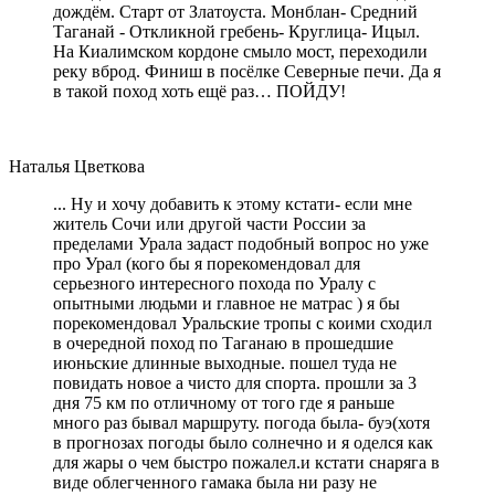
дождём. Старт от Златоуста. Монблан- Средний
Таганай - Откликной гребень- Круглица- Ицыл.
На Киалимском кордоне смыло мост, переходили
реку вброд. Финиш в посёлке Северные печи. Да я
в такой поход хоть ещё раз… ПОЙДУ!
Наталья Цветкова
... Ну и хочу добавить к этому кстати- если мне
житель Сочи или другой части России за
пределами Урала задаст подобный вопрос но уже
про Урал (кого бы я порекомендовал для
серьезного интересного похода по Уралу с
опытными людьми и главное не матрас ) я бы
порекомендовал Уральские тропы с коими сходил
в очередной поход по Таганаю в прошедшие
июньские длинные выходные. пошел туда не
повидать новое а чисто для спорта. прошли за 3
дня 75 км по отличному от того где я раньше
много раз бывал маршруту. погода была- буэ(хотя
в прогнозах погоды было солнечно и я оделся как
для жары о чем быстро пожалел.и кстати снаряга в
виде облегченного гамака была ни разу не