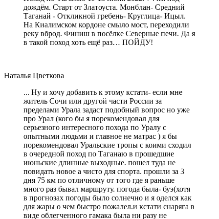
дождём. Старт от Златоуста. Монблан- Средний
Таганай - Откликной гребень- Круглица- Ицыл.
На Киалимском кордоне смыло мост, переходили
реку вброд. Финиш в посёлке Северные печи. Да я
в такой поход хоть ещё раз… ПОЙДУ!
Наталья Цветкова
... Ну и хочу добавить к этому кстати- если мне
житель Сочи или другой части России за
пределами Урала задаст подобный вопрос но уже
про Урал (кого бы я порекомендовал для
серьезного интересного похода по Уралу с
опытными людьми и главное не матрас ) я бы
порекомендовал Уральские тропы с коими сходил
в очередной поход по Таганаю в прошедшие
июньские длинные выходные. пошел туда не
повидать новое а чисто для спорта. прошли за 3
дня 75 км по отличному от того где я раньше
много раз бывал маршруту. погода была- буэ(хотя
в прогнозах погоды было солнечно и я оделся как
для жары о чем быстро пожалел.и кстати снаряга в
виде облегченного гамака была ни разу не