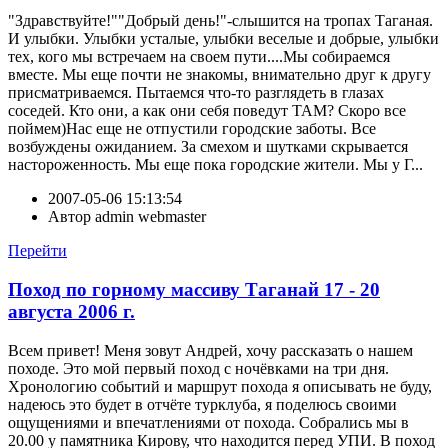
"Здравствуйте!""Добрый день!"-слышится на тропах Таганая.
И улыбки. Улыбки усталые, улыбки веселые и добрые, улыбки
тех, кого мы встречаем на своем пути....Мы собираемся
вместе. Мы еще почти не знакомы, внимательно друг к другу
присматриваемся. Пытаемся что-то разглядеть в глазах
соседей. Кто они, а как они себя поведут ТАМ? Скоро все
поймем)Нас еще не отпустили городские заботы. Все
возбуждены ожиданием. За смехом и шутками скрывается
настороженность. Мы еще пока городские жители. Мы у Г...
2007-05-06 15:13:54
Автор
admin webmaster
Перейти
Поход по горному массиву Таганай 17 - 20
августа 2006 г.
Всем привет! Меня зовут Андрей, хочу рассказать о нашем
походе. Это мой первый поход с ночёвками на три дня.
Хронологию событий и маршрут похода я описывать не буду,
надеюсь это будет в отчёте турклуба, я поделюсь своими
ощущениями и впечатлениями от похода. Собрались мы в
20.00 у памятника Кирову, что находится перед УПИ. В поход