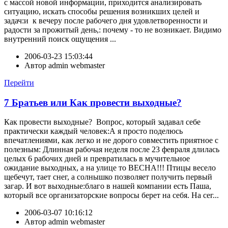
с массой новой информации, приходится анализировать
ситуацию, искать способы решения возникших целей и
задач:и к вечеру после рабочего дня удовлетворенности и
радости за прожитый день,: почему - то не возникает. Видимо
внутренний поиск ощущения ...
2006-03-23 15:03:44
Автор
admin webmaster
Перейти
7 Братьев или Как провести выходные?
Как провести выходные? Вопрос, который задавал себе
практически каждый человек:А я просто поделюсь
впечатлениями, как легко и не дорого совместить приятное с
полезным: Длинная рабочая неделя после 23 февраля длилась
целых 6 рабочих дней и превратилась в мучительное
ожидание выходных, а на улице то ВЕСНА!!! Птицы весело
щебечут, тает снег, а солнышко позволяет получить первый
загар. И вот выходные:благо в нашей компании есть Паша,
который все организаторские вопросы берет на себя. На сег...
2006-03-07 10:16:12
Автор
admin webmaster