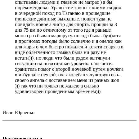
опытными людьми и главное не матрас ) я бы
порекомендовал Уральские тропы с коими сходил
в очередной поход по Таганаю в прошедшие
июньские длинные выходные. пошел туда не
повидать новое а чисто для спорта. прошли за 3
дня 75 км по отличному от того где я раньше
много раз бывал маршруту. погода была- буэ(хотя
в прогнозах погоды было солнечно и я оделся как
для жары о чем быстро пожалел.и кстати снаряга в
виде облегченного гамака была ни разу не
кстати))). но люди что были рядом вытянули
ситуацию на позитивный уровень.плюс ангел
хранитель помог с второй ночевкой путем ночлега
в избушке с печкой. ох заколебал я чувствую его-
своего ангела с доставанием меня из разных жоп
))) так что ни только не жалею а сильно
удовлетворен проведенным временем)))
Иван Юрченко
Последние статьи