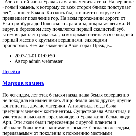
"Азов в этой части Урала - самая знаменитая гора. На вершине
- голый камень, к которому со всех сторон близко подступает
лес", - пишет Бажов. Казалось бы, что ничто в округе не
предвещает появление гор. На всем протяжении дороги от
Екатеринбурга до Полевского - равнина, покрытая лесами. И
вдруг, в березовом лесу появляется первый скалистый зуб,
затем вырастает гряда скал, за которыми начинается солидный
горный массив с крутыми вершинами, зияющими
пропастями. Чем же знаменита Азов-гора? Прежде...
2007-11-01 01:00:50
Автор
admin webmaster
Перейти
Марков камень
По легендам, лет этак 6 тысяч назад наша Земля совершенно
не походила на нынешнюю. Лицо Земли было другое, другие
континенты, другие материки, Антарктида тогда была
цветущим зеленым континентом. Существовала Атлантида и
уже тогда в высоких горах молодого Урала жили белые люди
Ари. Эти люди были переселенцы с другой планеты и
обладали большими знаниями о космосе. Согласно легендам,
передаваемым от поколения к поколению местными