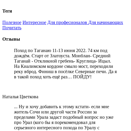
Теги
Полезное
Интересное
Для професионалов
Для начинающих
Почитать
Отзывы
Поход по Таганаю 11-13 июня 2022. 74 км под
дождём. Старт от Златоуста. Монблан- Средний
Таганай - Откликной гребень- Круглица- Ицыл.
На Киалимском кордоне смыло мост, переходили
реку вброд. Финиш в посёлке Северные печи. Да я
в такой поход хоть ещё раз… ПОЙДУ!
Наталья Цветкова
... Ну и хочу добавить к этому кстати- если мне
житель Сочи или другой части России за
пределами Урала задаст подобный вопрос но уже
про Урал (кого бы я порекомендовал для
серьезного интересного похода по Уралу с