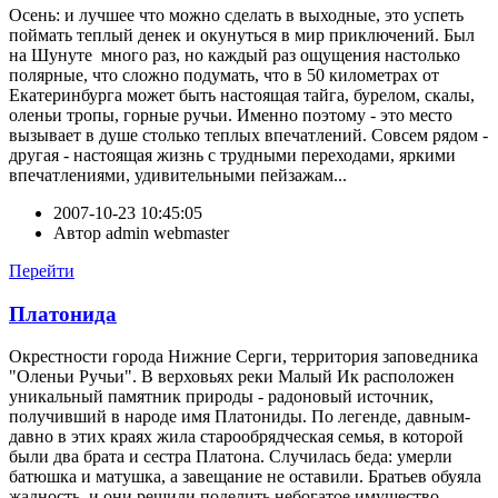
Осень: и лучшее что можно сделать в выходные, это успеть
поймать теплый денек и окунуться в мир приключений. Был
на Шунуте много раз, но каждый раз ощущения настолько
полярные, что сложно подумать, что в 50 километрах от
Екатеринбурга может быть настоящая тайга, бурелом, скалы,
оленьи тропы, горные ручьи. Именно поэтому - это место
вызывает в душе столько теплых впечатлений. Совсем рядом -
другая - настоящая жизнь с трудными переходами, яркими
впечатлениями, удивительными пейзажам...
2007-10-23 10:45:05
Автор
admin webmaster
Перейти
Платонида
Окрестности города Нижние Серги, территория заповедника
"Оленьи Ручьи". В верховьях реки Малый Ик расположен
уникальный памятник природы - радоновый источник,
получивший в народе имя Платониды. По легенде, давным-
давно в этих краях жила старообрядческая семья, в которой
были два брата и сестра Платона. Случилась беда: умерли
батюшка и матушка, а завещание не оставили. Братьев обуяла
жадность, и они решили поделить небогатое имущество