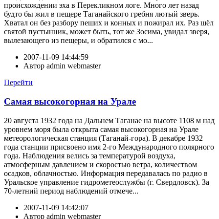
происхождении эха в Перекликном логе. Много лет назад
будто бы жил в пещере Таганайского гребня лютый зверь.
Хватал он без разбору пеших и конных и пожирал их. Раз шёл
святой пустынник, может быть, тот же Зосима, увидал зверя,
вылезающего из пещеры, и обратился с мо...
2007-11-09 14:44:59
Автор
admin webmaster
Перейти
Самая высокогорная на Урале
20 августа 1932 года на Дальнем Таганае на высоте 1108 м над
уровнем моря была открыта самая высокогорная на Урале
метеорологическая станция (Таганай-гора). В декабре 1932
года станции присвоено имя 2-го Международного полярного
года. Наблюдения велись за температурой воздуха,
атмосферным давлением и скоростью ветра, количеством
осадков, облачностью. Информация передавалась по радио в
Уральское управление гидрометеослужбы (г. Свердловск). За
70-летний период наблюдений отмече...
2007-11-09 14:42:07
Автор
admin webmaster