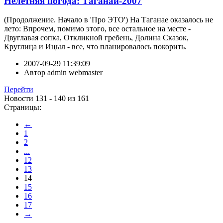
Нелетняя погода: Таганай-2007
(Продолжение. Начало в 'Про ЭТО') На Таганае оказалось не
лето: Впрочем, помимо этого, все остальное на месте -
Двуглавая сопка, Откликной гребень, Долина Сказок,
Круглица и Ицыл - все, что планировалось покорить.
2007-09-29 11:39:09
Автор
admin webmaster
Перейти
Новости 131 - 140 из 161
Страницы:
←
1
2
...
12
13
14
15
16
17
→