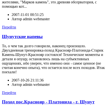
жителями, "Марков камень", это древняя обсерватория, с
помощью кот...
2007-11-01 00:51:25
Автор
admin webmaster
Перейти
Шунутские напевы
То, о чем так долго говорили, наконец произошло.
Двухдневная тренировка-поход Краснояр-Платонида-Старик
Камень-Шунут-Краснояр состоялся! Технические моменты и
детали я опущу, остановлюсь лишь на субъективных
ощущениях, ибо уверен, что именно они - самое ценное (не
считая конечно опыта), что остается после всех походов. Итак
поехали!
2007-10-26 21:11:36
Автор
admin webmaster
Перейти
Поход пос.Краснояр - Платонида - г. Шунут