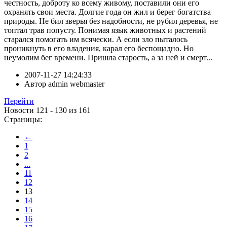
честность, доброту ко всему живому, поставили они его
охранять свои места. Долгие года он жил и берег богатства
природы. Не бил зверья без надобности, не рубил деревья, не
топтал трав попусту. Понимая язык животных и растений
старался помогать им всячески. А если зло пыталось
проникнуть в его владения, карал его беспощадно. Но
неумолим бег времени. Пришла старость, а за ней и смерт...
2007-11-27 14:24:33
Автор
admin webmaster
Перейти
Новости 121 - 130 из 161
Страницы:
←
1
2
...
11
12
13
14
15
16