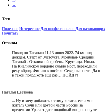
17
→
Теги
Полезное
Интересное
Для професионалов
Для начинающих
Почитать
Отзывы
Поход по Таганаю 11-13 июня 2022. 74 км под
дождём. Старт от Златоуста. Монблан- Средний
Таганай - Откликной гребень- Круглица- Ицыл.
На Киалимском кордоне смыло мост, переходили
реку вброд. Финиш в посёлке Северные печи. Да я
в такой поход хоть ещё раз… ПОЙДУ!
Наталья Цветкова
... Ну и хочу добавить к этому кстати- если мне
житель Сочи или другой части России за
пределами Урала задаст подобный вопрос но уже