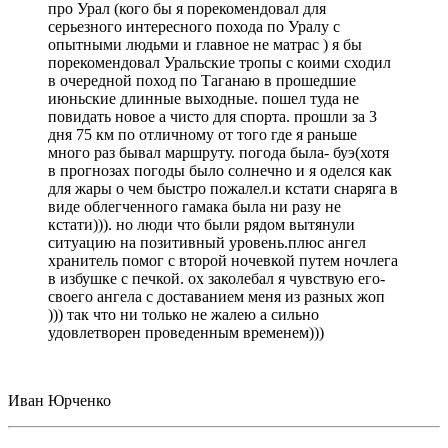
про Урал (кого бы я порекомендовал для
серьезного интересного похода по Уралу с
опытными людьми и главное не матрас ) я бы
порекомендовал Уральские тропы с коими сходил
в очередной поход по Таганаю в прошедшие
июньские длинные выходные. пошел туда не
повидать новое а чисто для спорта. прошли за 3
дня 75 км по отличному от того где я раньше
много раз бывал маршруту. погода была- буэ(хотя
в прогнозах погоды было солнечно и я оделся как
для жары о чем быстро пожалел.и кстати снаряга в
виде облегченного гамака была ни разу не
кстати))). но люди что были рядом вытянули
ситуацию на позитивный уровень.плюс ангел
хранитель помог с второй ночевкой путем ночлега
в избушке с печкой. ох заколебал я чувствую его-
своего ангела с доставанием меня из разных жоп
))) так что ни только не жалею а сильно
удовлетворен проведенным временем)))
Иван Юрченко