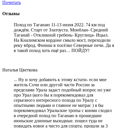
Почитать
Отзывы
Поход по Таганаю 11-13 июня 2022. 74 км под
дождём. Старт от Златоуста. Монблан- Средний
Таганай - Откликной гребень- Круглица- Ицыл.
На Киалимском кордоне смыло мост, переходили
реку вброд. Финиш в посёлке Северные печи. Да я
в такой поход хоть ещё раз… ПОЙДУ!
Наталья Цветкова
... Ну и хочу добавить к этому кстати- если мне
житель Сочи или другой части России за
пределами Урала задаст подобный вопрос но уже
про Урал (кого бы я порекомендовал для
серьезного интересного похода по Уралу с
опытными людьми и главное не матрас ) я бы
порекомендовал Уральские тропы с коими сходил
в очередной поход по Таганаю в прошедшие
июньские длинные выходные. пошел туда не
повидать новое а чисто для спорта. прошли за 3