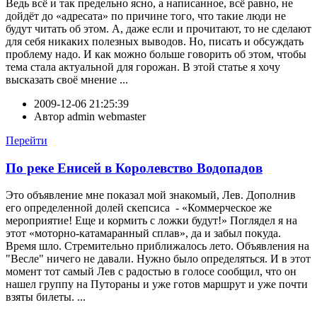
Ведь всё и так предельно ясно, а написанное, всё равно, не
дойдёт до «адресата» по причине того, что такие люди не
будут читать об этом. А, даже если и прочитают, то не сделают
для себя никаких полезных выводов. Но, писать и обсуждать
проблему надо. И как можно больше говорить об этом, чтобы
тема стала актуальной для горожан. В этой статье я хочу
высказать своё мнение ...
2009-12-06 21:25:39
Автор
admin webmaster
Перейти
По реке Енисей в Королевство Водопадов
Это объявление мне показал мой знакомый, Лев. Дополнив
его определенной долей скепсиса - «Коммерческое же
мероприятие! Еще и кормить с ложки будут!» Поглядел я на
этот «моторно-катамаранный сплав», да и забыл покуда.
Время шло. Стремительно приближалось лето. Объявления на
"Весле" ничего не давали. Нужно было определяться. И в этот
момент тот самый Лев с радостью в голосе сообщил, что он
нашел группу на Путораны и уже готов маршрут и уже почти
взяты билеты. ...