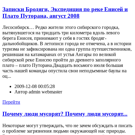
Записки Бродяги, Экспедиция по реке Енисей и
Плато Путорана, август 2008
Лесосибирск… Редко жители этого сибирского городка,
вытянувшегося на тридцать три километра вдоль левого
берега Енисея, принимают у себя в гостях бродяг-
дальнобойщиков. В летописи города не отмечена, а в истории
туризма не зафиксирована ни одна группа путешественников,
решившая на катамаранах от устья Ангары по великой
сибирской реке Енисею пройти до древнего заполярного
плато – плато Путорана.Двадцать восьмого июля большая
часть нашей команды опустила свои неподъемные баулы на
оц...
2009-12-08 00:05:28
Автор
admin webmaster
Перейти
Почему люди мусорят? Почему люди мусорят...
Некоторые могут утверждать, что не зачем обсуждать и писать
о проблеме загрязнения людьми окружающей нас природы.