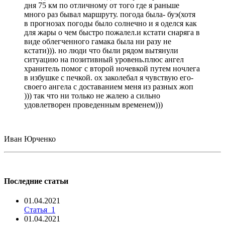
дня 75 км по отличному от того где я раньше
много раз бывал маршруту. погода была- буэ(хотя
в прогнозах погоды было солнечно и я оделся как
для жары о чем быстро пожалел.и кстати снаряга в
виде облегченного гамака была ни разу не
кстати))). но люди что были рядом вытянули
ситуацию на позитивный уровень.плюс ангел
хранитель помог с второй ночевкой путем ночлега
в избушке с печкой. ох заколебал я чувствую его-
своего ангела с доставанием меня из разных жоп
))) так что ни только не жалею а сильно
удовлетворен проведенным временем)))
Иван Юрченко
Последние статьи
01.04.2021
Статья_1
01.04.2021