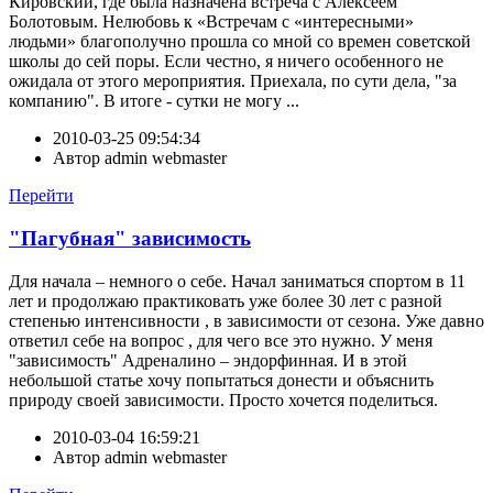
Кировский, где была назначена встреча с Алексеем
Болотовым. Нелюбовь к «Встречам с «интересными»
людьми» благополучно прошла со мной со времен советской
школы до сей поры. Если честно, я ничего особенного не
ожидала от этого мероприятия. Приехала, по сути дела, "за
компанию". В итоге - сутки не могу ...
2010-03-25 09:54:34
Автор
admin webmaster
Перейти
"Пагубная" зависимость
Для начала – немного о себе. Начал заниматься спортом в 11
лет и продолжаю практиковать уже более 30 лет с разной
степенью интенсивности , в зависимости от сезона. Уже давно
ответил себе на вопрос , для чего все это нужно. У меня
"зависимость" Адреналино – эндорфинная. И в этой
небольшой статье хочу попытаться донести и объяснить
природу своей зависимости. Просто хочется поделиться.
2010-03-04 16:59:21
Автор
admin webmaster