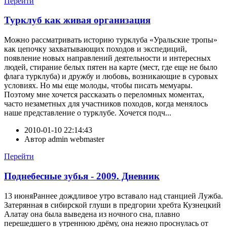
Перейти
Турклуб как живая организация
Можно рассматривать историю турклуба «Уральские тропы»
как цепочку захватывающих походов и экспедиций,
появление новых направлений деятельности и интересных
людей, стирание белых пятен на карте (мест, где еще не было
флага турклуба) и дружбу и любовь, возникающие в суровых
условиях. Но мы еще молоды, чтобы писать мемуары.
Поэтому мне хочется рассказать о переломных моментах,
часто незаметных для участников походов, когда менялось
наше представление о турклубе. Хочется подч...
2010-01-10 22:14:43
Автор
admin webmaster
Перейти
Поднебесные зубья - 2009. Дневник
13 июняРаннее дождливое утро вставало над станцией Лужба.
Затерянная в сибирской глуши в предгории хребта Кузнецкий
Алатау она была выведена из ночного сна, плавно
перешедшего в утреннюю дрёму, она нежно проснулась от