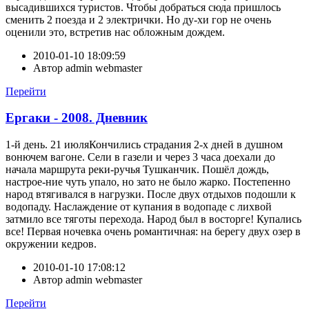
высадившихся туристов. Чтобы добраться сюда пришлось
сменить 2 поезда и 2 электрички. Но ду-хи гор не очень
оценили это, встретив нас обложным дождем.
2010-01-10 18:09:59
Автор
admin webmaster
Перейти
Ергаки - 2008. Дневник
1-й день. 21 июляКончились страдания 2-х дней в душном
вонючем вагоне. Сели в газели и через 3 часа доехали до
начала маршрута реки-ручья Тушканчик. Пошёл дождь,
настрое-ние чуть упало, но зато не было жарко. Постепенно
народ втягивался в нагрузки. После двух отдыхов подошли к
водопаду. Наслаждение от купания в водопаде с лихвой
затмило все тяготы перехода. Народ был в восторге! Купались
все! Первая ночевка очень романтичная: на берегу двух озер в
окружении кедров.
2010-01-10 17:08:12
Автор
admin webmaster
Перейти