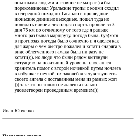
опытными людьми и главное не матрас ) я бы
порекомендовал Уральские тропы с коими сходил
в очередной поход по Таганаю в прошедшие
июньские длинные выходные. пошел туда не
повидать новое а чисто для спорта. прошли за 3
дня 75 км по отличному от того где я раньше
много раз бывал маршруту. погода была- буэ(хотя
в прогнозах погоды было солнечно и я оделся как
для жары о чем быстро пожалел.и кстати снаряга в
виде облегченного гамака была ни разу не
кстати))). но люди что были рядом вытянули
ситуацию на позитивный уровень.плюс ангел
хранитель помог с второй ночевкой путем ночлега
в избушке с печкой. ох заколебал я чувствую его-
своего ангела с доставанием меня из разных жоп
))) так что ни только не жалею а сильно
удовлетворен проведенным временем)))
Иван Юрченко