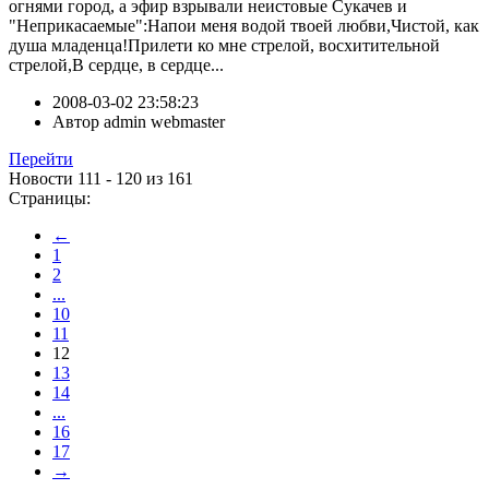
огнями город, а эфир взрывали неистовые Сукачев и
"Неприкасаемые":Напои меня водой твоей любви,Чистой, как
душа младенца!Прилети ко мне стрелой, восхитительной
стрелой,В сердце, в сердце...
2008-03-02 23:58:23
Автор
admin webmaster
Перейти
Новости 111 - 120 из 161
Страницы:
←
1
2
...
10
11
12
13
14
...
16
17
→