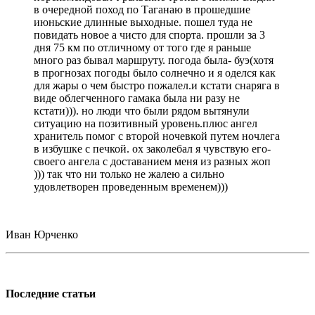
в очередной поход по Таганаю в прошедшие
июньские длинные выходные. пошел туда не
повидать новое а чисто для спорта. прошли за 3
дня 75 км по отличному от того где я раньше
много раз бывал маршруту. погода была- буэ(хотя
в прогнозах погоды было солнечно и я оделся как
для жары о чем быстро пожалел.и кстати снаряга в
виде облегченного гамака была ни разу не
кстати))). но люди что были рядом вытянули
ситуацию на позитивный уровень.плюс ангел
хранитель помог с второй ночевкой путем ночлега
в избушке с печкой. ох заколебал я чувствую его-
своего ангела с доставанием меня из разных жоп
))) так что ни только не жалею а сильно
удовлетворен проведенным временем)))
Иван Юрченко
Последние статьи