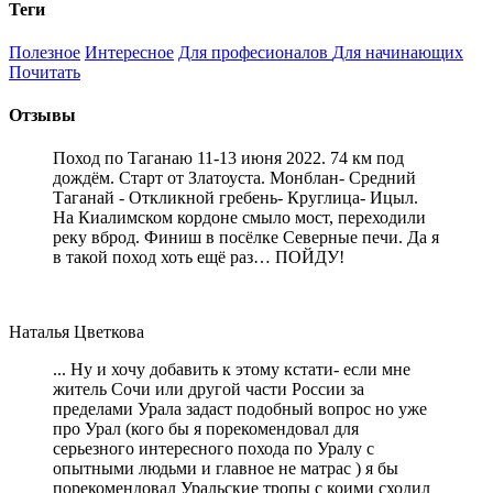
Теги
Полезное
Интересное
Для професионалов
Для начинающих
Почитать
Отзывы
Поход по Таганаю 11-13 июня 2022. 74 км под
дождём. Старт от Златоуста. Монблан- Средний
Таганай - Откликной гребень- Круглица- Ицыл.
На Киалимском кордоне смыло мост, переходили
реку вброд. Финиш в посёлке Северные печи. Да я
в такой поход хоть ещё раз… ПОЙДУ!
Наталья Цветкова
... Ну и хочу добавить к этому кстати- если мне
житель Сочи или другой части России за
пределами Урала задаст подобный вопрос но уже
про Урал (кого бы я порекомендовал для
серьезного интересного похода по Уралу с
опытными людьми и главное не матрас ) я бы
порекомендовал Уральские тропы с коими сходил