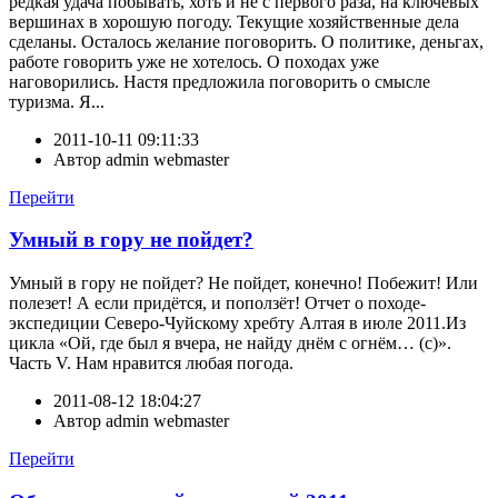
редкая удача побывать, хоть и не с первого раза, на ключевых
вершинах в хорошую погоду. Текущие хозяйственные дела
сделаны. Осталось желание поговорить. О политике, деньгах,
работе говорить уже не хотелось. О походах уже
наговорились. Настя предложила поговорить о смысле
туризма. Я...
2011-10-11 09:11:33
Автор
admin webmaster
Перейти
Умный в гору не пойдет?
Умный в гору не пойдет? Не пойдет, конечно! Побежит! Или
полезет! А если придётся, и поползёт! Отчет о походе-
экспедиции Северо-Чуйскому хребту Алтая в июле 2011.Из
цикла «Ой, где был я вчера, не найду днём с огнём… (с)».
Часть V. Нам нравится любая погода.
2011-08-12 18:04:27
Автор
admin webmaster
Перейти