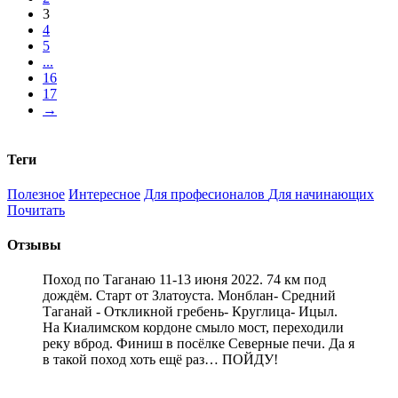
3
4
5
...
16
17
→
Теги
Полезное
Интересное
Для професионалов
Для начинающих
Почитать
Отзывы
Поход по Таганаю 11-13 июня 2022. 74 км под
дождём. Старт от Златоуста. Монблан- Средний
Таганай - Откликной гребень- Круглица- Ицыл.
На Киалимском кордоне смыло мост, переходили
реку вброд. Финиш в посёлке Северные печи. Да я
в такой поход хоть ещё раз… ПОЙДУ!