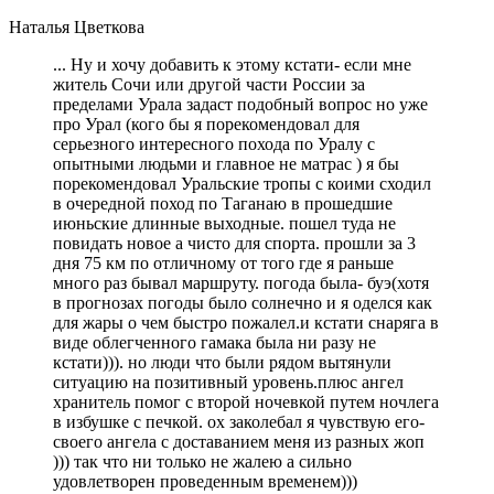
Наталья Цветкова
... Ну и хочу добавить к этому кстати- если мне
житель Сочи или другой части России за
пределами Урала задаст подобный вопрос но уже
про Урал (кого бы я порекомендовал для
серьезного интересного похода по Уралу с
опытными людьми и главное не матрас ) я бы
порекомендовал Уральские тропы с коими сходил
в очередной поход по Таганаю в прошедшие
июньские длинные выходные. пошел туда не
повидать новое а чисто для спорта. прошли за 3
дня 75 км по отличному от того где я раньше
много раз бывал маршруту. погода была- буэ(хотя
в прогнозах погоды было солнечно и я оделся как
для жары о чем быстро пожалел.и кстати снаряга в
виде облегченного гамака была ни разу не
кстати))). но люди что были рядом вытянули
ситуацию на позитивный уровень.плюс ангел
хранитель помог с второй ночевкой путем ночлега
в избушке с печкой. ох заколебал я чувствую его-
своего ангела с доставанием меня из разных жоп
))) так что ни только не жалею а сильно
удовлетворен проведенным временем)))