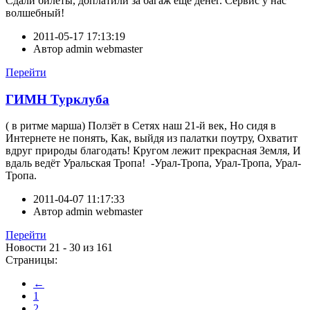
Сдали билеты, доплатили за багаж еще денег. Сервис у нас
волшебный!
2011-05-17 17:13:19
Автор
admin webmaster
Перейти
ГИМН Турклуба
( в ритме марша) Ползёт в Сетях наш 21-й век, Но сидя в
Интернете не понять, Как, выйдя из палатки поутру, Охватит
вдруг природы благодать! Кругом лежит прекрасная Земля, И
вдаль ведёт Уральская Тропа! -Урал-Тропа, Урал-Тропа, Урал-
Тропа.
2011-04-07 11:17:33
Автор
admin webmaster
Перейти
Новости 21 - 30 из 161
Страницы:
←
1
2