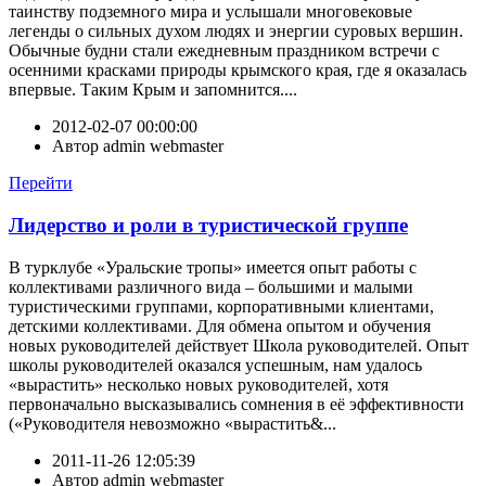
таинству подземного мира и услышали многовековые
легенды о сильных духом людях и энергии суровых вершин.
Обычные будни стали ежедневным праздником встречи с
осенними красками природы крымского края, где я оказалась
впервые. Таким Крым и запомнится....
2012-02-07 00:00:00
Автор
admin webmaster
Перейти
Лидерство и роли в туристической группе
В турклубе «Уральские тропы» имеется опыт работы с
коллективами различного вида – большими и малыми
туристическими группами, корпоративными клиентами,
детскими коллективами. Для обмена опытом и обучения
новых руководителей действует Школа руководителей. Опыт
школы руководителей оказался успешным, нам удалось
«вырастить» несколько новых руководителей, хотя
первоначально высказывались сомнения в её эффективности
(«Руководителя невозможно «вырастить&...
2011-11-26 12:05:39
Автор
admin webmaster