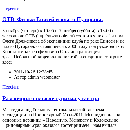
Перейти
ОТВ. Фильм Енисей и плато Путорана.
3 ноября (четверг) в 16-05 и 5 ноября (суббота) в 13-00 на
телеканале ОТВ (http://www.obltv.ru) состоится показ фильма
Олега Долженкова об экспедиции клуба по реке Енисей и на
плато Путорана, состоявшейся в 2008 году под руководством
Константина Серафимовича.Онлайн трансляция
здесь.Небольшой видеоролик по этой экспедиции смотрите
здесь.
2011-10-26 12:38:45
Автор
admin webmaster
Перейти
Разговоры о смысле туризма у костра
Мы сидим под большим тентом-палаткой во время
экспедиции на Приполярный Урал-2011. Мы поднялись на
основные вершины – Народную, Манарагу и Колокольню.
Приполярный Урал оказался гостеприимен – нам выпала