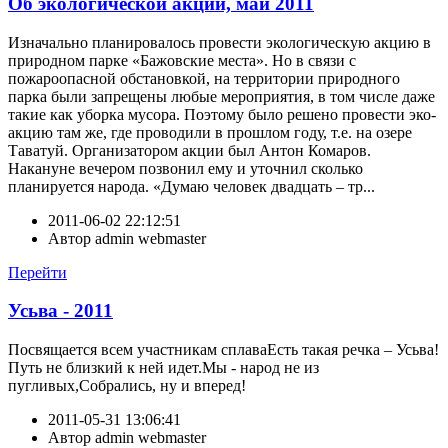
Об экологической акции, май 2011
Изначально планировалось провести экологическую акцию в
природном парке «Бажовские места». Но в связи с
пожароопасной обстановкой, на территории природного
парка были запрещены любые мероприятия, в том числе даже
такие как уборка мусора. Поэтому было решено провести эко-
акцию там же, где проводили в прошлом году, т.е. на озере
Таватуй. Организатором акции был Антон Комаров.
Накануне вечером позвонил ему и уточнил сколько
планируется народа. «Думаю человек двадцать – тр...
2011-06-02 22:12:51
Автор
admin webmaster
Перейти
Усьва - 2011
Посвящается всем участникам сплаваЕсть такая речка – Усьва!
Путь не близкий к ней идет.Мы - народ не из
пугливых,Собрались, ну и вперед!
2011-05-31 13:06:41
Автор
admin webmaster