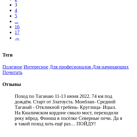
3
4
5
...
16
17
→
Теги
Полезное
Интересное
Для професионалов
Для начинающих
Почитать
Отзывы
Поход по Таганаю 11-13 июня 2022. 74 км под
дождём. Старт от Златоуста. Монблан- Средний
Таганай - Откликной гребень- Круглица- Ицыл.
На Киалимском кордоне смыло мост, переходили
реку вброд. Финиш в посёлке Северные печи. Да я
в такой поход хоть ещё раз… ПОЙДУ!