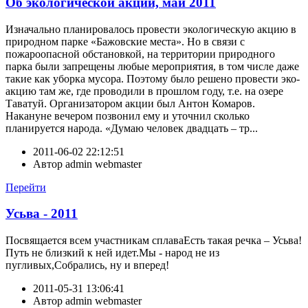
Об экологической акции, май 2011
Изначально планировалось провести экологическую акцию в
природном парке «Бажовские места». Но в связи с
пожароопасной обстановкой, на территории природного
парка были запрещены любые мероприятия, в том числе даже
такие как уборка мусора. Поэтому было решено провести эко-
акцию там же, где проводили в прошлом году, т.е. на озере
Таватуй. Организатором акции был Антон Комаров.
Накануне вечером позвонил ему и уточнил сколько
планируется народа. «Думаю человек двадцать – тр...
2011-06-02 22:12:51
Автор
admin webmaster
Перейти
Усьва - 2011
Посвящается всем участникам сплаваЕсть такая речка – Усьва!
Путь не близкий к ней идет.Мы - народ не из
пугливых,Собрались, ну и вперед!
2011-05-31 13:06:41
Автор
admin webmaster