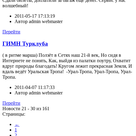
Сдали билеты, доплатили за багаж еще денег. Сервис у нас
волшебный!
2011-05-17 17:13:19
Автор
admin webmaster
Перейти
ГИМН Турклуба
( в ритме марша) Ползёт в Сетях наш 21-й век, Но сидя в
Интернете не понять, Как, выйдя из палатки поутру, Охватит
вдруг природы благодать! Кругом лежит прекрасная Земля, И
вдаль ведёт Уральская Тропа! -Урал-Тропа, Урал-Тропа, Урал-
Тропа.
2011-04-07 11:17:33
Автор
admin webmaster
Перейти
Новости 21 - 30 из 161
Страницы:
←
1
2