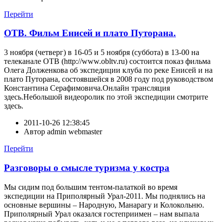
Перейти
ОТВ. Фильм Енисей и плато Путорана.
3 ноября (четверг) в 16-05 и 5 ноября (суббота) в 13-00 на
телеканале ОТВ (http://www.obltv.ru) состоится показ фильма
Олега Долженкова об экспедиции клуба по реке Енисей и на
плато Путорана, состоявшейся в 2008 году под руководством
Константина Серафимовича.Онлайн трансляция
здесь.Небольшой видеоролик по этой экспедиции смотрите
здесь.
2011-10-26 12:38:45
Автор
admin webmaster
Перейти
Разговоры о смысле туризма у костра
Мы сидим под большим тентом-палаткой во время
экспедиции на Приполярный Урал-2011. Мы поднялись на
основные вершины – Народную, Манарагу и Колокольню.
Приполярный Урал оказался гостеприимен – нам выпала