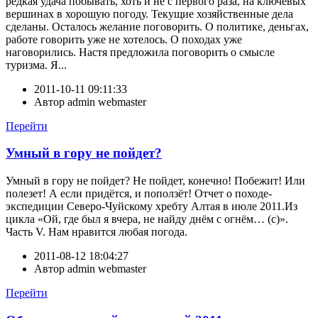
редкая удача побывать, хоть и не с первого раза, на ключевых
вершинах в хорошую погоду. Текущие хозяйственные дела
сделаны. Осталось желание поговорить. О политике, деньгах,
работе говорить уже не хотелось. О походах уже
наговорились. Настя предложила поговорить о смысле
туризма. Я...
2011-10-11 09:11:33
Автор
admin webmaster
Перейти
Умный в гору не пойдет?
Умный в гору не пойдет? Не пойдет, конечно! Побежит! Или
полезет! А если придётся, и поползёт! Отчет о походе-
экспедиции Северо-Чуйскому хребту Алтая в июле 2011.Из
цикла «Ой, где был я вчера, не найду днём с огнём… (с)».
Часть V. Нам нравится любая погода.
2011-08-12 18:04:27
Автор
admin webmaster
Перейти