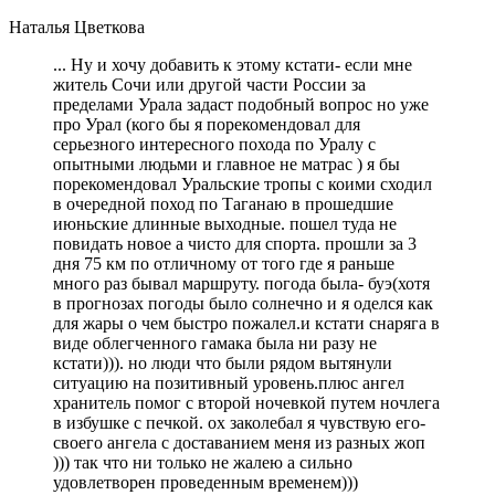
Наталья Цветкова
... Ну и хочу добавить к этому кстати- если мне
житель Сочи или другой части России за
пределами Урала задаст подобный вопрос но уже
про Урал (кого бы я порекомендовал для
серьезного интересного похода по Уралу с
опытными людьми и главное не матрас ) я бы
порекомендовал Уральские тропы с коими сходил
в очередной поход по Таганаю в прошедшие
июньские длинные выходные. пошел туда не
повидать новое а чисто для спорта. прошли за 3
дня 75 км по отличному от того где я раньше
много раз бывал маршруту. погода была- буэ(хотя
в прогнозах погоды было солнечно и я оделся как
для жары о чем быстро пожалел.и кстати снаряга в
виде облегченного гамака была ни разу не
кстати))). но люди что были рядом вытянули
ситуацию на позитивный уровень.плюс ангел
хранитель помог с второй ночевкой путем ночлега
в избушке с печкой. ох заколебал я чувствую его-
своего ангела с доставанием меня из разных жоп
))) так что ни только не жалею а сильно
удовлетворен проведенным временем)))