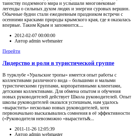
таинству подземного мира и услышали многовековые
легенды о сильных духом людях и энергии суровых вершин.
Обычные будни стали ежедневным праздником встречи с
осенними красками природы крымского края, где я оказалась
впервые. Таким Крым и запомнится....
2012-02-07 00:00:00
Автор
admin webmaster
Перейти
Лидерство и роли в туристической группе
В турклубе «Уральские тропы» имеется опыт работы с
коллективами различного вида – большими и малыми
туристическими группами, корпоративными клиентами,
детскими коллективами. Для обмена опытом и обучения
новых руководителей действует Школа руководителей. Опыт
школы руководителей оказался успешным, нам удалось
«вырастить» несколько новых руководителей, хотя
первоначально высказывались сомнения в её эффективности
(«Руководителя невозможно «вырастить&...
2011-11-26 12:05:39
Автор
admin webmaster