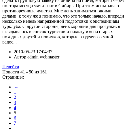
сделать групповую заявку на билеты на поезд, который через
полтора месяца умчит нас в Сибирь. При этом испытываю
противоречивые чувства. Мне лень заниматься такими
делами, к тому же я понимаю, что это только начало, впереди
несколько недель напряженной подготовки к экспедициям
турклуба. С другой стороны, день хороший для прогулки, я
вглядываюсь в список туристов и нахожу имена старых
походных друзей и новичков, которые разделят со мной
радос...
2010-05-23 17:04:37
Автор
admin webmaster
Перейти
Новости 41 - 50 из 161
Страницы:
←
1
2
3
4
5
6
7
...