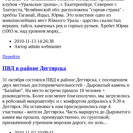
клубом «Уральские тропы», г. Екатеринбург. Севернее г.
Златоуста, Челябинской обл. расположена "горная страна" -
хребты Таганай, Ицыл, Юрма. Это поистине одно из
живописнейших мест Южного Урала - царство скалистых
вершин, тайги, каменных рек и горных ручьев. Хребет Юрма
(1003 м. над уровнем моря)...
2010-11-13 14:26:38
Автор
admin webmaster
Перейти
ПВД в районе Дегтярска
31 октября состоялся ПВД в районе Дегтярска, с посещением
двух местных достопримечательностей - Дыроватый камень и
“Балабан”. На место встречи пришло 18 человек +
руководитель. Более или менее благополучно, мы загрузились
в рейсовый микроавтобус и с комфортом добрались к 9:30 в
Дегтярск. На остановке к нам присоединились еще 4
участника - жители Дегтярска. Часть маршрута до Дыроватого
камня мы прошли, преимущественно, по грунтовой,
прихваченной утренним морозом дороге, по золо...
2010-11-02 10:09:41