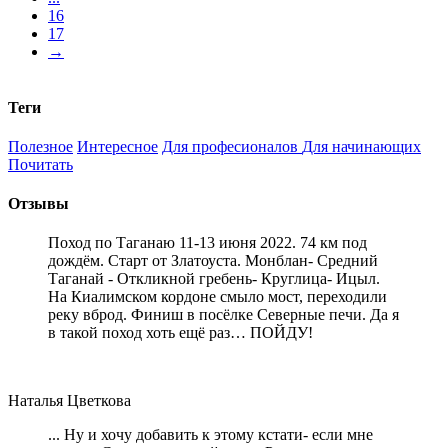
16
17
→
Теги
Полезное
Интересное
Для професионалов
Для начинающих
Почитать
Отзывы
Поход по Таганаю 11-13 июня 2022. 74 км под
дождём. Старт от Златоуста. Монблан- Средний
Таганай - Откликной гребень- Круглица- Ицыл.
На Киалимском кордоне смыло мост, переходили
реку вброд. Финиш в посёлке Северные печи. Да я
в такой поход хоть ещё раз… ПОЙДУ!
Наталья Цветкова
... Ну и хочу добавить к этому кстати- если мне