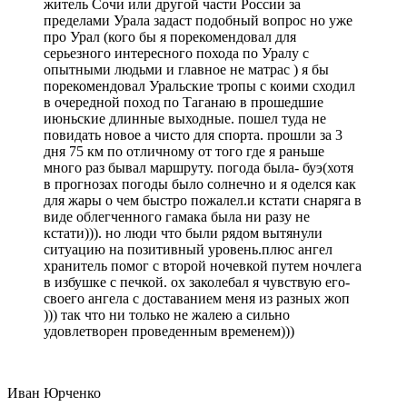
житель Сочи или другой части России за
пределами Урала задаст подобный вопрос но уже
про Урал (кого бы я порекомендовал для
серьезного интересного похода по Уралу с
опытными людьми и главное не матрас ) я бы
порекомендовал Уральские тропы с коими сходил
в очередной поход по Таганаю в прошедшие
июньские длинные выходные. пошел туда не
повидать новое а чисто для спорта. прошли за 3
дня 75 км по отличному от того где я раньше
много раз бывал маршруту. погода была- буэ(хотя
в прогнозах погоды было солнечно и я оделся как
для жары о чем быстро пожалел.и кстати снаряга в
виде облегченного гамака была ни разу не
кстати))). но люди что были рядом вытянули
ситуацию на позитивный уровень.плюс ангел
хранитель помог с второй ночевкой путем ночлега
в избушке с печкой. ох заколебал я чувствую его-
своего ангела с доставанием меня из разных жоп
))) так что ни только не жалею а сильно
удовлетворен проведенным временем)))
Иван Юрченко