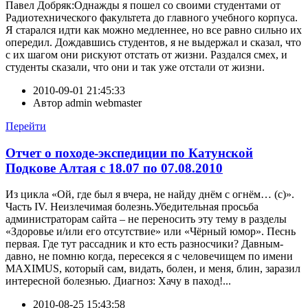
Павел Добряк:Однажды я пошел со своими студентами от
Радиотехнического факультета до главного учебного корпуса.
Я старался идти как можно медленнее, но все равно сильно их
опередил. Дождавшись студентов, я не выдержал и сказал, что
с их шагом они рискуют отстать от жизни. Раздался смех, и
студенты сказали, что они и так уже отстали от жизни.
2010-09-01 21:45:33
Автор
admin webmaster
Перейти
Отчет о походе-экспедиции по Катунской
Подкове Алтая с 18.07 по 07.08.2010
Из цикла «Ой, где был я вчера, не найду днём с огнём… (с)».
Часть IV. Неизлечимая болезнь.Убедительная просьба
администраторам сайта – не переносить эту тему в разделы
«Здоровье и/или его отсутствие» или «Чёрный юмор». Песнь
первая. Где тут рассадник и кто есть разносчики? Давным-
давно, не помню когда, пересекся я с человечищем по имени
MAXIMUS, который сам, видать, болен, и меня, блин, заразил
интересной болезнью. Диагноз: Хачу в паход!...
2010-08-25 15:43:58