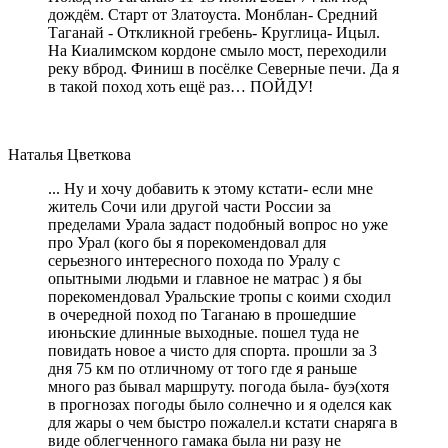
дождём. Старт от Златоуста. Монблан- Средний
Таганай - Откликной гребень- Круглица- Ицыл.
На Киалимском кордоне смыло мост, переходили
реку вброд. Финиш в посёлке Северные печи. Да я
в такой поход хоть ещё раз… ПОЙДУ!
Наталья Цветкова
... Ну и хочу добавить к этому кстати- если мне
житель Сочи или другой части России за
пределами Урала задаст подобный вопрос но уже
про Урал (кого бы я порекомендовал для
серьезного интересного похода по Уралу с
опытными людьми и главное не матрас ) я бы
порекомендовал Уральские тропы с коими сходил
в очередной поход по Таганаю в прошедшие
июньские длинные выходные. пошел туда не
повидать новое а чисто для спорта. прошли за 3
дня 75 км по отличному от того где я раньше
много раз бывал маршруту. погода была- буэ(хотя
в прогнозах погоды было солнечно и я оделся как
для жары о чем быстро пожалел.и кстати снаряга в
виде облегченного гамака была ни разу не