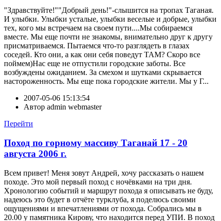
"Здравствуйте!""Добрый день!"-слышится на тропах Таганая.
И улыбки. Улыбки усталые, улыбки веселые и добрые, улыбки
тех, кого мы встречаем на своем пути....Мы собираемся
вместе. Мы еще почти не знакомы, внимательно друг к другу
присматриваемся. Пытаемся что-то разглядеть в глазах
соседей. Кто они, а как они себя поведут ТАМ? Скоро все
поймем)Нас еще не отпустили городские заботы. Все
возбуждены ожиданием. За смехом и шутками скрывается
настороженность. Мы еще пока городские жители. Мы у Г...
2007-05-06 15:13:54
Автор
admin webmaster
Перейти
Поход по горному массиву Таганай 17 - 20
августа 2006 г.
Всем привет! Меня зовут Андрей, хочу рассказать о нашем
походе. Это мой первый поход с ночёвками на три дня.
Хронологию событий и маршрут похода я описывать не буду,
надеюсь это будет в отчёте турклуба, я поделюсь своими
ощущениями и впечатлениями от похода. Собрались мы в
20.00 у памятника Кирову, что находится перед УПИ. В поход