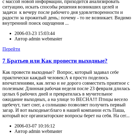
с массой новой информации, приходится анализировать
ситуацию, искать способы решения возникших целей и
задач:и к вечеру после рабочего дня удовлетворенности и
радости за прожитый день,: почему - то не возникает. Видимо
внутренний поиск ощущения ...
2006-03-23 15:03:44
Автор
admin webmaster
Перейти
7 Братьев или Как провести выходные?
Как провести выходные? Вопрос, который задавал себе
практически каждый человек:А я просто поделюсь
впечатлениями, как легко и не дорого совместить приятное с
полезным: Длинная рабочая неделя после 23 февраля длилась
целых 6 рабочих дней и превратилась в мучительное
ожидание выходных, а на улице то ВЕСНА!!! Птицы весело
щебечут, тает снег, а солнышко позволяет получить первый
загар. И вот выходные:благо в нашей компании есть Паша,
который все организаторские вопросы берет на себя. На сег...
2006-03-07 10:16:12
Автор
admin webmaster