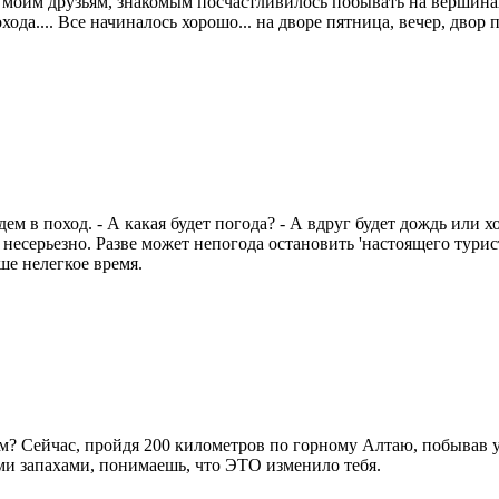
 моим друзьям, знакомым посчастливилось побывать на вершина
похода.... Все начиналось хорошо... на дворе пятница, вечер, дв
ем в поход. - А какая будет погода? - А вдруг будет дождь или х
несерьезно. Разве может непогода остановить 'настоящего туриста
ше нелегкое время.
ам? Сейчас, пройдя 200 километров по горному Алтаю, побывав 
ми запахами, понимаешь, что ЭТО изменило тебя.