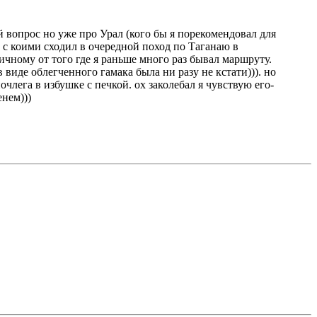
й вопрос но уже про Урал (кого бы я порекомендовал для
 с коими сходил в очередной поход по Таганаю в
ичному от того где я раньше много раз бывал маршруту.
 виде облегченного гамака была ни разу не кстати))). но
лега в избушке с печкой. ох заколебал я чувствую его-
енем)))