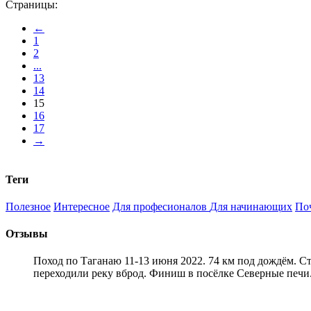
Страницы:
←
1
2
...
13
14
15
16
17
→
Теги
Полезное
Интересное
Для професионалов
Для начинающих
По
Отзывы
Поход по Таганаю 11-13 июня 2022. 74 км под дождём. С
переходили реку вброд. Финиш в посёлке Северные печи