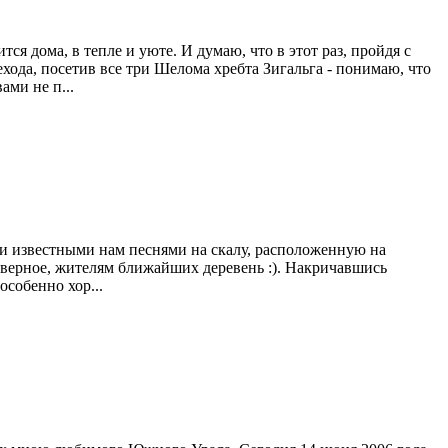
тся дома, в тепле и уюте. И думаю, что в этот раз, пройдя с
ехода, посетив все три Шелома хребта Зигальга - понимаю, что
ами не п...
еми известными нам песнями на скалу, расположенную на
наверное, жителям ближайших деревень :). Накричавшись
особенно хор...