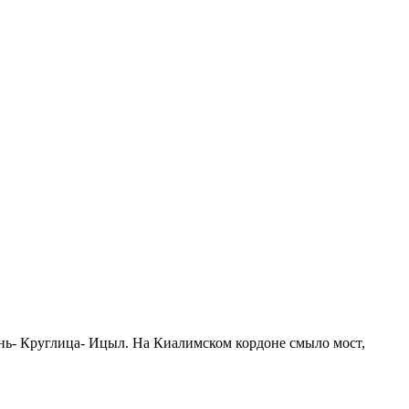
ень- Круглица- Ицыл. На Киалимском кордоне смыло мост,