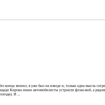
ез конца звонил, я уже был на взводе и, только одна мысль согр
ди Кирова некие автомобилисты устроили флэш-моб, а рядом с 
ездку. И ...