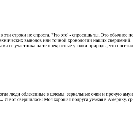
в эти строки не спроста. 'Что это' - спросишь ты. Это обычное п
 технических выводов или точной хронологии наших свершений. З
ами ее участника на те прекрасные уголки природы, что посетил.
 когда люди облаченные в шлемы, зеркальные очки и прочую амун
 нем... И вот свершилось! Моя хорошая подруга уезжая в Америк