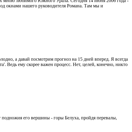
х мною любимого Южного Урала. Сегодня 14 июня 2006 года -
ор под окнами нашего руководителя Романа. Там мы и
олодно, а давай посмотрим прогноз на 15 дней вперед. Я всегда
'. Ведь ему скорее важен процесс. Нет, целей, конечно, никто
у подножия его вершины - горы Белуха, пройдя перевалы,