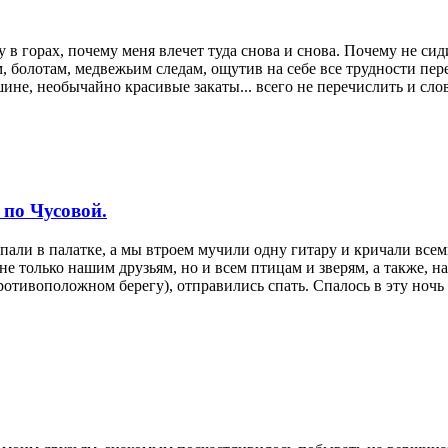
 в горах, почему меня влечет туда снова и снова. Почему не сиди
, болотам, медвежьим следам, ощутив на себе все трудности пер
ине, необычайно красивые закаты... всего не перечислить и слов
 по Чусовой.
 спали в палатке, а мы втроем мучили одну гитару и кричали вс
не только нашим друзьям, но и всем птицам и зверям, а также, 
противоположном берегу), отправились спать. Спалось в эту ночь 