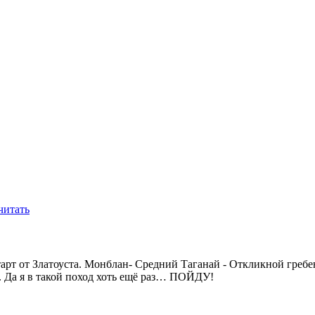
читать
тарт от Златоуста. Монблан- Средний Таганай - Откликной греб
. Да я в такой поход хоть ещё раз… ПОЙДУ!