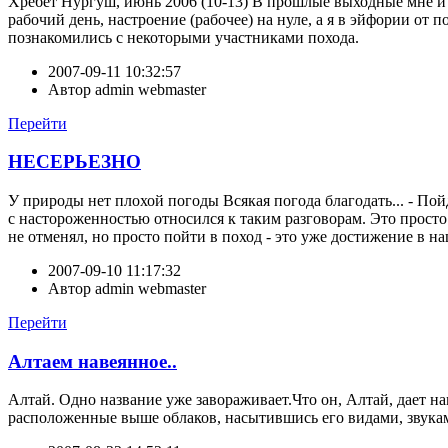
Хребет Нургуш, июнь 2006 (10-13) В прошлые выходные мне и
рабочий день, настроение (рабочее) на нуле, а я в эйфории от 
познакомились с некоторыми участниками похода.
2007-09-11 10:32:57
Автор
admin webmaster
Перейти
НЕСЕРЬЕЗНО
У природы нет плохой погоды Всякая погода благодать... - Пойд
с настороженностью относился к таким разговорам. Это просто 
не отменял, но просто пойти в поход - это уже достижение в на
2007-09-10 11:17:32
Автор
admin webmaster
Перейти
Алтаем навеянное..
Алтай. Одно название уже завораживает.Что он, Алтай, дает н
расположенные выше облаков, насытившись его видами, звука