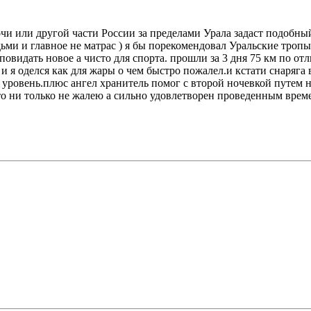
Сочи или другой части России за пределами Урала задаст подобны
ми и главное не матрас ) я бы порекомендовал Уральские тропы
идать новое а чисто для спорта. прошли за 3 дня 75 км по отл
и я оделся как для жары о чем быстро пожалел.и кстати снаряга в
овень.плюс ангел хранитель помог с второй ночевкой путем ноч
что ни только не жалею а сильно удовлетворен проведенным врем