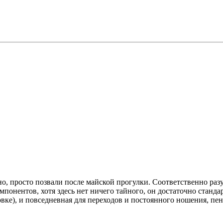
о, просто позвали после майской прогулки. Соответственно разуз
понентов, хотя здесь нет ничего тайного, он достаточно станда
вке), и повседневная для переходов и постоянного ношения, пенк