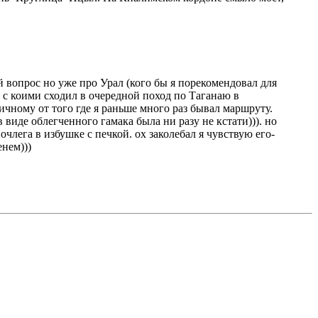
й вопрос но уже про Урал (кого бы я порекомендовал для
 с коими сходил в очередной поход по Таганаю в
ичному от того где я раньше много раз бывал маршруту.
 виде облегченного гамака была ни разу не кстати))). но
лега в избушке с печкой. ох заколебал я чувствую его-
енем)))