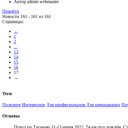
Автор
admin webmaster
Перейти
Новости 161 - 161 из 161
Страницы:
←
1
2
...
13
14
15
16
17
→
Теги
Полезное
Интересное
Для професионалов
Для начинающих
По
Отзывы
Поход по Таганаю 11-13 июня 2022. 74 км под дождём. С