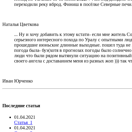
переходили реку вброд. Финиш в посёлке Северные печи
Наталья Цветкова
... Ну и хочу добавить к этому кстати- если мне житель 
серьезного интересного похода по Уралу с опытными людь
прошедшие июньские длинные выходные. пошел туда не пов
погода была- буэ(хотя в прогнозах погоды было солнечно 
люди что были рядом вытянули ситуацию на позитивный ур
своего ангела с доставанием меня из разных жоп ))) так 
Иван Юрченко
Последние статьи
01.04.2021
Статья_1
01.04.2021