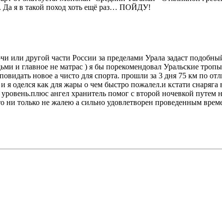
. Да я в такой поход хоть ещё раз… ПОЙДУ!
Сочи или другой части России за пределами Урала задаст подобны
ми и главное не матрас ) я бы порекомендовал Уральские тропы
идать новое а чисто для спорта. прошли за 3 дня 75 км по отл
и я оделся как для жары о чем быстро пожалел.и кстати снаряга в
овень.плюс ангел хранитель помог с второй ночевкой путем ноч
что ни только не жалею а сильно удовлетворен проведенным врем