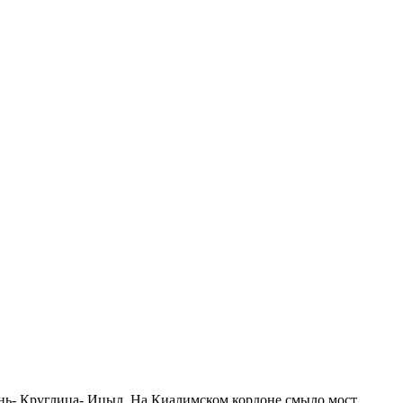
ень- Круглица- Ицыл. На Киалимском кордоне смыло мост,