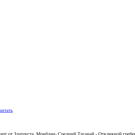
читать
тарт от Златоуста. Монблан- Средний Таганай - Откликной греб