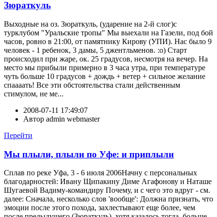
Зюраткуль
Выходные на оз. Зюраткуль, (ударение на 2-й слог)с
турклубом "Уральские тропы" Мы выехали на Газели, под бой
часов, ровно в 21:00, от памятнику Кирову (УПИ). Нас было 9
человек - 1 ребенок, 3 дамы, 5 джентльменов. :о) Старт
происходил при жаре, ок. 25 градусов, несмотря на вечер. На
место мы прибыли примерно в 3 часа утра, при температуре
чуть больше 10 градусов + дождь + ветер + сильное желание
спаааать! Все эти обстоятельства стали действенным
стимулом, не ме...
2008-07-11 17:49:07
Автор
admin webmaster
Перейти
Мы плыли, плыли по Уфе: и приплыли
Сплав по реке Уфа, 3 - 6 июля 2006Начну с персональных
благодарностей: Ивану Щипакину Диме Агафонову и Наташе
Шугаевой Вадиму-командиру Почему, и с чего это вдруг - см.
далее: Сначала, несколько слов 'вообще': Должна признать, что
эмоции после этого похода, захлестывают еще более, чем
после предыдущего (Зюраткуль), хотя казалось тогда, больше -