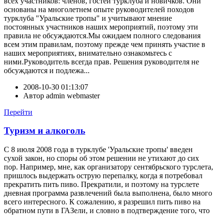
всех участников: членов, гостей турклуба и новичков. Они
основаны на многолетнем опыте руководителей походов
турклуба "Уральские тропы" и учитывают мнение
постоянных участников наших мероприятий, поэтому эти
правила не обсуждаются.Мы ожидаем полного следования
всем этим правилам, поэтому прежде чем принять участие в
наших мероприятиях, внимательно ознакомьтесь с
ними.Руководитель всегда прав. Решения руководителя не
обсуждаются и подлежа...
2008-10-30 01:13:07
Автор
admin webmaster
Перейти
Туризм и алкоголь
С 8 июля 2008 года в турклубе 'Уральские тропы' введен
сухой закон, но споры об этом решении не утихают до сих
пор. Например, мне, как организатору сентябрьского турслета,
пришлось выдержать острую перепалку, когда я потребовал
прекратить пить пиво. Прекратили, и поэтому на турслете
дневная программа развлечений была выполнена, было много
всего интересного. К сожалению, я разрешил пить пиво на
обратном пути в ГАЗели, и словно в подтверждение того, что