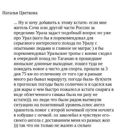
Наталья Цветкова
... Ну и хочу добавить к этому кстати- если мне
житель Сочи или другой части России за
пределами Урала задаст подобный вопрос но уже
про Урал (кого бы я порекомендовал для
серьезного интересного похода по Уралу с
опытными людьми и главное не матрас ) я бы
порекомендовал Уральские тропы с коими сходил
в очередной поход по Таганаю в прошедшие
июньские длинные выходные. пошел туда не
повидать новое а чисто для спорта. прошли за 3
дня 75 км по отличному от того где я раньше
много раз бывал маршруту. погода была- буэ(хотя
в прогнозах погоды было солнечно и я оделся как
для жары о чем быстро пожалел.и кстати снаряга в
виде облегченного гамака была ни разу не
кстати))). но люди что были рядом вытянули
ситуацию на позитивный уровень.плюс ангел
хранитель помог с второй ночевкой путем ночлега
в избушке с печкой. ох заколебал я чувствую его-
своего ангела с доставанием меня из разных жоп
))) так что ни только не жалею а сильно