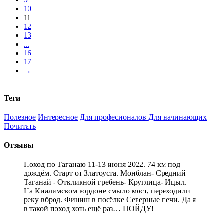
10
11
12
13
...
16
17
→
Теги
Полезное
Интересное
Для професионалов
Для начинающих
Почитать
Отзывы
Поход по Таганаю 11-13 июня 2022. 74 км под
дождём. Старт от Златоуста. Монблан- Средний
Таганай - Откликной гребень- Круглица- Ицыл.
На Киалимском кордоне смыло мост, переходили
реку вброд. Финиш в посёлке Северные печи. Да я
в такой поход хоть ещё раз… ПОЙДУ!