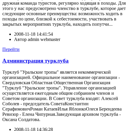
дружная команда туристов, регулярно ходящая в походы. Для
этого у нас предусмотрено членство в турклубе, которое дает
следующие основные преимущества: возможность ходить в
походы по цене, близкой к себестоимости, участвовать в
закрытых мероприятиях турклуба, находить попутчи...
2008-11-18 14:41:54
Автор
admin webmaster
Перейти
Администрация турклуба
Турклуб "Уральские тропы" является некоммерческой
организацией. Официальное наименование организации -
Свердловская Областная Общественная Организация
"Турклуб "Уральские тропы". Управление организацией
осуществляется ежегодным общим собранием членов и
Советом организации. В Совет турклуба входят: Алексей
Соболев - председатель СоветаКонстантин
СерафимовичРоман КатаевИлья ЯблонкоОлеся Берендеева
Ревизор - Елена Чипурная.Заведующая архивом турклуба -
Оксана Солдатова.
2008-11-18 14:36:28