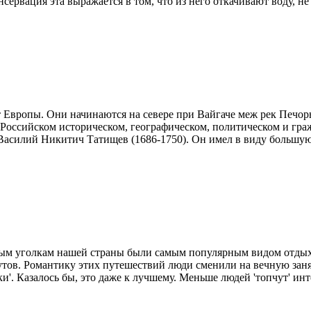
ервация эта выражается в том, что из него откачивают воду, не д
т Европы. Они начинаются на севере при Вайгаче меж рек Печо
е Российском историческом, географическом, политическом и гр
Василий Никитич Татищев (1686-1750). Он имел в виду большую 
ным уголкам нашей страны были самым популярным видом отдыха
рутов. Романтику этих путешествий люди сменили на вечную зан
'. Казалось бы, это даже к лучшему. Меньше людей 'топчут' инт