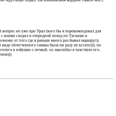
й вопрос но уже про Урал (кого бы я порекомендовал для
 с коими сходил в очередной поход по Таганаю в
ичному от того где я раньше много раз бывал маршруту.
 виде облегченного гамака была ни разу не кстати))). но
лега в избушке с печкой. ох заколебал я чувствую его-
енем)))