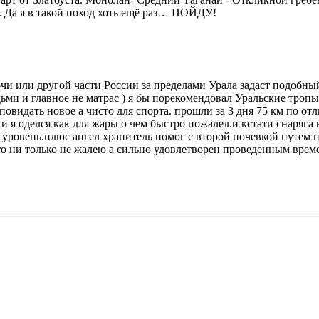
. Да я в такой поход хоть ещё раз… ПОЙДУ!
Сочи или другой части России за пределами Урала задаст подобны
ми и главное не матрас ) я бы порекомендовал Уральские тропы
идать новое а чисто для спорта. прошли за 3 дня 75 км по отл
и я оделся как для жары о чем быстро пожалел.и кстати снаряга в
овень.плюс ангел хранитель помог с второй ночевкой путем ноч
что ни только не жалею а сильно удовлетворен проведенным врем