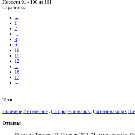
Новости 91 - 100 из 161
Страницы:
←
1
2
...
8
9
10
11
12
...
16
17
→
Теги
Полезное
Интересное
Для професионалов
Для начинающих
По
Отзывы
Поход по Таганаю 11-13 июня 2022. 74 км под дождём. С