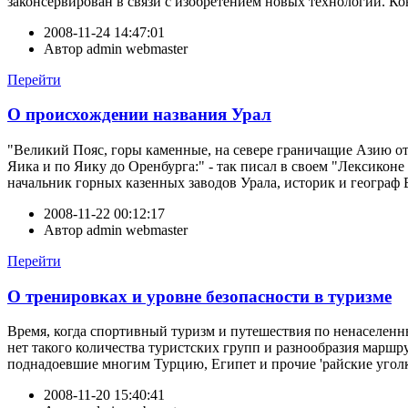
законсервирован в связи с изобретением новых технологий. Конс
2008-11-24 14:47:01
Автор
admin webmaster
Перейти
О происхождении названия Урал
"Великий Пояс, горы каменные, на севере граничащие Азию о
Яика и по Яику до Оренбурга:" - так писал в своем "Лексикон
начальник горных казенных заводов Урала, историк и географ 
2008-11-22 00:12:17
Автор
admin webmaster
Перейти
О тренировках и уровне безопасности в туризме
Время, когда спортивный туризм и путешествия по ненаселен
нет такого количества туристских групп и разнообразия марш
поднадоевшие многим Турцию, Египет и прочие 'райские уголки
2008-11-20 15:40:41