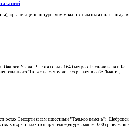
анизаций
ста), организационно туризмом можно заниматься по-разному: в 
чка Южного Урала. Высота горы - 1640 метров. Расположена в Б
епознанного.Что же на самом деле скрывает в себе Ямантау.
крестностях Сысерти (всем известный "Тальков камень"). Шабро
зита, который плавится при температуре свыше 1600 гр.цельсия и