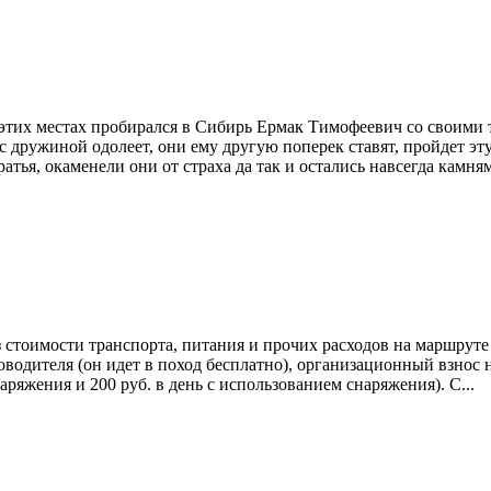
в этих местах пробирался в Сибирь Ермак Тимофеевич со своими 
с дружиной одолеет, они ему другую поперек ставят, пройдет эту
тья, окаменели они от страха да так и остались навсегда камня
 стоимости транспорта, питания и прочих расходов на маршруте 
оводителя (он идет в поход бесплатно), организационный взнос 
аряжения и 200 руб. в день с использованием снаряжения). С...