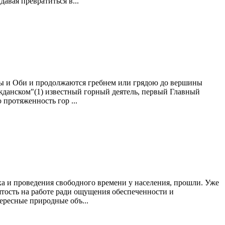
авая превратиться в...
ры и Оби и продолжаются гребнем или грядою до вершины
ажданском"(1) известный горный деятель, первый Главный
протяженность гор ...
 и проведения свободного времени у населения, прошли. Уже
ятость на работе ради ощущения обеспеченности и
ересные природные объ...