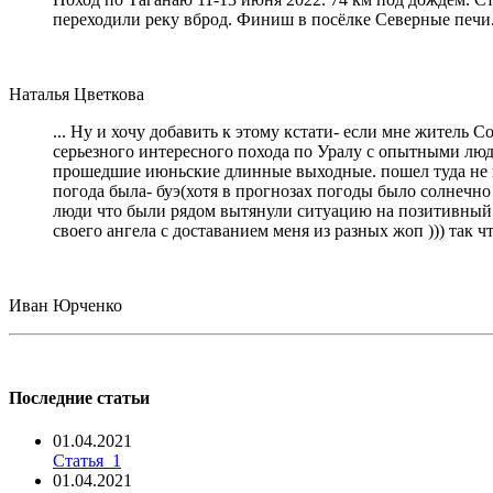
переходили реку вброд. Финиш в посёлке Северные печи
Наталья Цветкова
... Ну и хочу добавить к этому кстати- если мне житель 
серьезного интересного похода по Уралу с опытными людь
прошедшие июньские длинные выходные. пошел туда не пов
погода была- буэ(хотя в прогнозах погоды было солнечно 
люди что были рядом вытянули ситуацию на позитивный ур
своего ангела с доставанием меня из разных жоп ))) так 
Иван Юрченко
Последние статьи
01.04.2021
Статья_1
01.04.2021