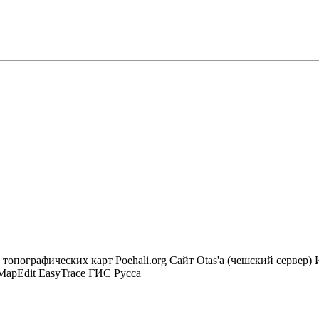
опографических карт Poehali.org Сайт Otas'а (чешский сервер
MapEdit EasyTrace ГИС Русса