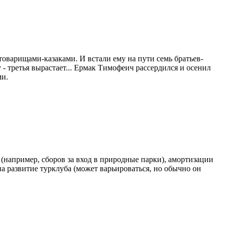
товарищами-казаками. И встали ему на пути семь братьев-
 - третья вырастает... Ермак Тимофеич рассердился и осенил
ми.
(например, сборов за вход в природные парки), амортизации
на развитие турклуба (может варьироваться, но обычно он