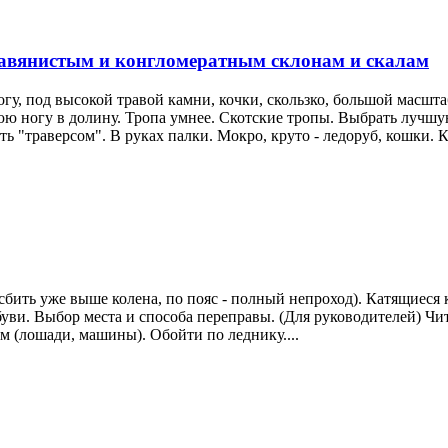
равянистым и конгломератным склонам и скалам
гу, под высокой травой камни, кочки, скользко, большой масштаб
юю ногу в долину. Тропа умнее. Скотские тропы. Выбрать лучш
 "траверсом". В руках палки. Мокро, круто - ледоруб, кошки. Ка
бить уже выше колена, по пояс - полный непроход). Катящиеся к
уви. Выбор места и способа переправы. (Для руководителей) Чит
 (лошади, машины). Обойти по леднику....