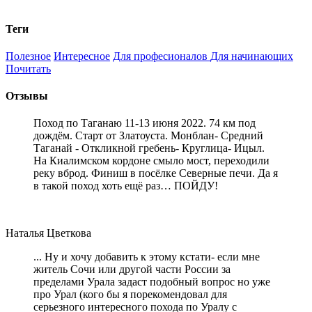
Теги
Полезное
Интересное
Для професионалов
Для начинающих
Почитать
Отзывы
Поход по Таганаю 11-13 июня 2022. 74 км под
дождём. Старт от Златоуста. Монблан- Средний
Таганай - Откликной гребень- Круглица- Ицыл.
На Киалимском кордоне смыло мост, переходили
реку вброд. Финиш в посёлке Северные печи. Да я
в такой поход хоть ещё раз… ПОЙДУ!
Наталья Цветкова
... Ну и хочу добавить к этому кстати- если мне
житель Сочи или другой части России за
пределами Урала задаст подобный вопрос но уже
про Урал (кого бы я порекомендовал для
серьезного интересного похода по Уралу с