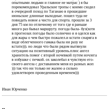
опытными людьми и главное не матрас ) я бы
порекомендовал Уральские тропы с коими сходил
в очередной поход по Таганаю в прошедшие
июньские длинные выходные. пошел туда не
повидать новое а чисто для спорта. прошли за 3
дня 75 км по отличному от того где я раньше
много раз бывал маршруту. погода была- буэ(хотя
в прогнозах погоды было солнечно и я оделся как
для жары о чем быстро пожалел.и кстати снаряга в
виде облегченного гамака была ни разу не
кстати))). но люди что были рядом вытянули
ситуацию на позитивный уровень.плюс ангел
хранитель помог с второй ночевкой путем ночлега
в избушке с печкой. ох заколебал я чувствую его-
своего ангела с доставанием меня из разных жоп
))) так что ни только не жалею а сильно
удовлетворен проведенным временем)))
Иван Юрченко