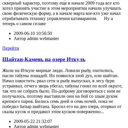
скверный характер, поэтому еще в начале 2009 года все кто
хотел принять участие в этом мероприятии начали улучшать
свою физическую форму, а в начале марта кое-кто уже начал
отрабатывать технику управления катамараном. Ну а
теперь о самом сплаве
2009-06-10 10:56:50
Автор
admin webmaster
Перейти
Шайтан-Камень на озере Иткуль
Жили на Иткуле мирные люди. Ловили рыбу, охотились,
пасли табуны лошадей. Но появился злой дух, или шайтан.
Начал пакостить: рвал сети и рыбу выпускал, в лесу бури
устраивал, отчего зверь убегал, табуны гонял по всей округе,
так что не собрать было. По-доброму договориться с ним не
получалось, поэтому выставили они на бой со злым духом
крепкого парня. Бились семь дней и семь ночей, пока не
победил батыр шайтана. Бросил его на дно озера, оторвал от
скалы кусок и придавил этим куском поверженно...
2009-05-22 21:32:07
Автор
admin webmaster