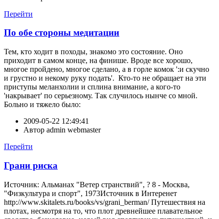
Перейти
По обе стороны медитации
Тем, кто ходит в походы, знакомо это состояние. Оно
приходит в самом конце, на финише. Вроде все хорошо,
многое пройдено, многое сделано, а в горле комок ':и скучно
и грустно и некому руку подать'. Кто-то не обращает на эти
приступы меланхолии и сплина внимание, а кого-то
'накрывает' по серьезному. Так случилось нынче со мной.
Больно и тяжело было:
2009-05-22 12:49:41
Автор
admin webmaster
Перейти
Грани риска
Источник: Альманах "Ветер странствий", ? 8 - Москва,
"Физкультура и спорт", 1973Источник в Интеренет
http://www.skitalets.ru/books/vs/grani_berman/ Путешествия на
плотах, несмотря на то, что плот древнейшее плавательное