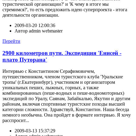
туристической организации?' и 'К чему в итоге мы
стремимся?', то есть предложить идею суперпроекта - итога
деятельности организации.
2009-03-20 12:00:36
Автор
admin webmaster
Перейти
2900 километров пути. Экспедиция 'Енисей -
плато Путорана'
Интервью с Константином Серафимовичем,
путешественником, членом туристского клуба 'Уральские
тропы' (г.Екатеринбург), участником и организатором
уникальных пеших, лыжных, горных, а также
комбинированных (пеше-водных и пеше-водномоторных)
экспедиций по Уралу, Саянам, Забайкалью, Якутии и другим
районам, включая спортивные туристские походы высшей
категории сложности. Здравствуй, Константин. Наша беседа
немного необычна. Она пройдет в формате интервью. Я хочу
расспросит...
2009-03-13 15:37:29