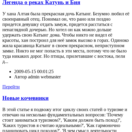
Легенда о реках Катунь и Бия
У хана Алтая была прекрасная дочь Катынг. Безумно любил её
своенравный отец. Понимал он, что рано или поздно
придется девушку отдать замуж, придется расстаться с
ненаглядной дочерью. Но хотел он как можно дольше
удержать свою Катынг дома. Чтобы никто не видел её
красоты, хан построил для неё замок высоко в горах. Одиноко
жила красавица Катынг в своем прекрасном, неприступном
замке. Никто не мог попасть в эти места, потому что не было
туда никаких дорог. Но птицы, прилетавшие с востока, пели
д...
2009-05-15 00:01:25
Автор
admin webmaster
Перейти
Новые кочевники
В этой статье я подвожу итог циклу своих статей о туризме и
отвечаю на несколько фундаментальных вопросов: 'Почему
стоит заниматься туризмом?', 'Каким должен быть поход?',
'Каких туристов я считаю идеальными?', 'Как гармонично
планировать цикл походов?', 'В чем смысл деятельности