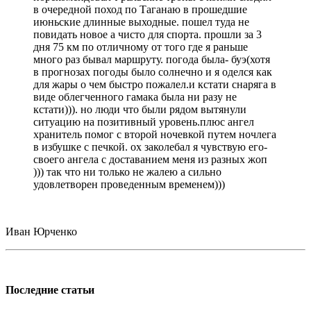
в очередной поход по Таганаю в прошедшие
июньские длинные выходные. пошел туда не
повидать новое а чисто для спорта. прошли за 3
дня 75 км по отличному от того где я раньше
много раз бывал маршруту. погода была- буэ(хотя
в прогнозах погоды было солнечно и я оделся как
для жары о чем быстро пожалел.и кстати снаряга в
виде облегченного гамака была ни разу не
кстати))). но люди что были рядом вытянули
ситуацию на позитивный уровень.плюс ангел
хранитель помог с второй ночевкой путем ночлега
в избушке с печкой. ох заколебал я чувствую его-
своего ангела с доставанием меня из разных жоп
))) так что ни только не жалею а сильно
удовлетворен проведенным временем)))
Иван Юрченко
Последние статьи