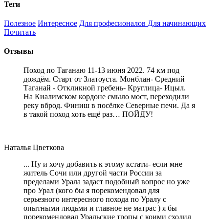
Теги
Полезное
Интересное
Для професионалов
Для начинающих
Почитать
Отзывы
Поход по Таганаю 11-13 июня 2022. 74 км под
дождём. Старт от Златоуста. Монблан- Средний
Таганай - Откликной гребень- Круглица- Ицыл.
На Киалимском кордоне смыло мост, переходили
реку вброд. Финиш в посёлке Северные печи. Да я
в такой поход хоть ещё раз… ПОЙДУ!
Наталья Цветкова
... Ну и хочу добавить к этому кстати- если мне
житель Сочи или другой части России за
пределами Урала задаст подобный вопрос но уже
про Урал (кого бы я порекомендовал для
серьезного интересного похода по Уралу с
опытными людьми и главное не матрас ) я бы
порекомендовал Уральские тропы с коими сходил