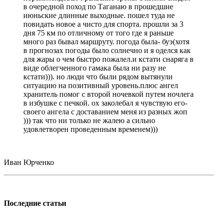
в очередной поход по Таганаю в прошедшие
июньские длинные выходные. пошел туда не
повидать новое а чисто для спорта. прошли за 3
дня 75 км по отличному от того где я раньше
много раз бывал маршруту. погода была- буэ(хотя
в прогнозах погоды было солнечно и я оделся как
для жары о чем быстро пожалел.и кстати снаряга в
виде облегченного гамака была ни разу не
кстати))). но люди что были рядом вытянули
ситуацию на позитивный уровень.плюс ангел
хранитель помог с второй ночевкой путем ночлега
в избушке с печкой. ох заколебал я чувствую его-
своего ангела с доставанием меня из разных жоп
))) так что ни только не жалею а сильно
удовлетворен проведенным временем)))
Иван Юрченко
Последние статьи