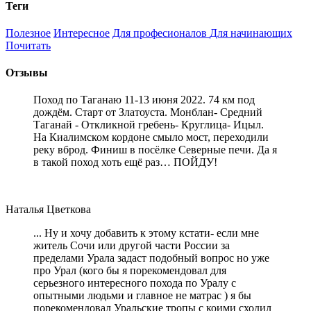
Теги
Полезное
Интересное
Для професионалов
Для начинающих
Почитать
Отзывы
Поход по Таганаю 11-13 июня 2022. 74 км под
дождём. Старт от Златоуста. Монблан- Средний
Таганай - Откликной гребень- Круглица- Ицыл.
На Киалимском кордоне смыло мост, переходили
реку вброд. Финиш в посёлке Северные печи. Да я
в такой поход хоть ещё раз… ПОЙДУ!
Наталья Цветкова
... Ну и хочу добавить к этому кстати- если мне
житель Сочи или другой части России за
пределами Урала задаст подобный вопрос но уже
про Урал (кого бы я порекомендовал для
серьезного интересного похода по Уралу с
опытными людьми и главное не матрас ) я бы
порекомендовал Уральские тропы с коими сходил