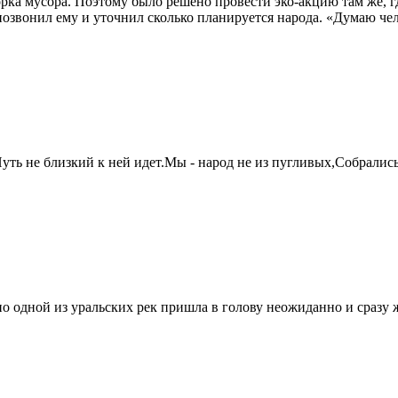
ка мусора. Поэтому было решено провести эко-акцию там же, где
вонил ему и уточнил сколько планируется народа. «Думаю челов
уть не близкий к ней идет.Мы - народ не из пугливых,Собрались
 одной из уральских рек пришла в голову неожиданно и сразу же