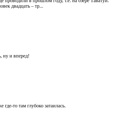
 проводили в прошлом году, т.е. на озере Таватуй.
ек двадцать – тр...
, ну и вперед!
 где-то там глубоко затаилась.