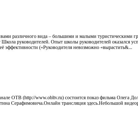
тивами различного вида – большими и малыми туристическими г
т Школа руководителей. Опыт школы руководителей оказался ус
 её эффективности («Руководителя невозможно «вырастить&...
еканале ОТВ (http://www.obltv.ru) состоится показ фильма Олега 
нтина Серафимовича.Онлайн трансляция здесь.Небольшой видеор