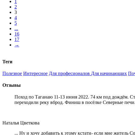
1
2
3
4
5
...
16
17
→
Теги
Полезное
Интересное
Для професионалов
Для начинающих
По
Отзывы
Поход по Таганаю 11-13 июня 2022. 74 км под дождём. С
переходили реку вброд. Финиш в посёлке Северные печи
Наталья Цветкова
... Ну и хочу добавить к этому кстати- если мне житель 