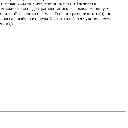
 с коими сходил в очередной поход по Таганаю в
ичному от того где я раньше много раз бывал маршруту.
 виде облегченного гамака была ни разу не кстати))). но
лега в избушке с печкой. ох заколебал я чувствую его-
енем)))