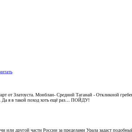
читать
тарт от Златоуста. Монблан- Средний Таганай - Откликной греб
. Да я в такой поход хоть ещё раз… ПОЙДУ!
Сочи или другой части России за пределами Урала задаст подобны