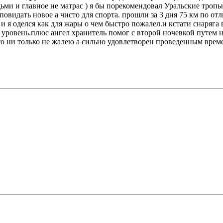
ми и главное не матрас ) я бы порекомендовал Уральские тропы
идать новое а чисто для спорта. прошли за 3 дня 75 км по отл
и я оделся как для жары о чем быстро пожалел.и кстати снаряга в
овень.плюс ангел хранитель помог с второй ночевкой путем ноч
что ни только не жалею а сильно удовлетворен проведенным врем