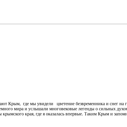
вают Крым, где мы увидели цветение безвременника и снег на
дземного мира и услышали многовековые легенды о сильных дух
рымского края, где я оказалась впервые. Таким Крым и запомни