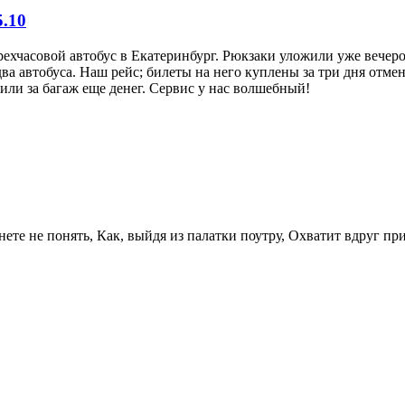
5.10
ырехчасовой автобус в Екатеринбург. Рюкзаки уложили уже вечер
ва автобуса. Наш рейс; билеты на него куплены за три дня отме
или за багаж еще денег. Сервис у нас волшебный!
рнете не понять, Как, выйдя из палатки поутру, Охватит вдруг п