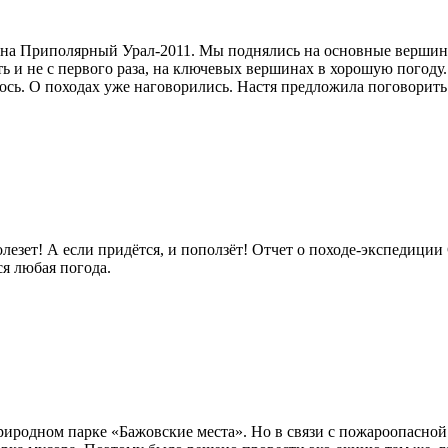
 на Приполярный Урал-2011. Мы поднялись на основные верши
оть и не с первого раза, на ключевых вершинах в хорошую погод
лось. О походах уже наговорились. Настя предложила поговорить 
лезет! А если придётся, и поползёт! Отчет о походе-экспедиции
ся любая погода.
иродном парке «Бажовские места». Но в связи с пожароопасной