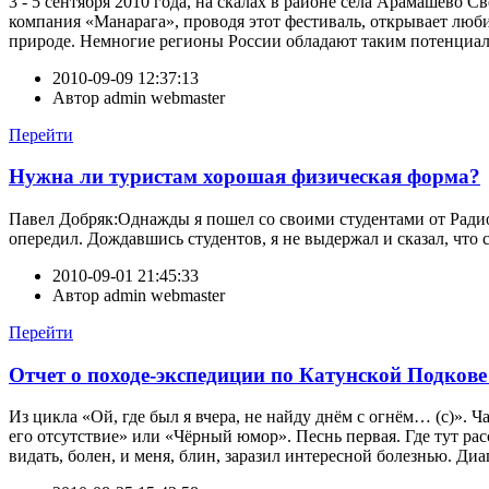
3 - 5 сентября 2010 года, на скалах в районе села Арамашево 
компания «Манарага», проводя этот фестиваль, открывает люби
природе. Немногие регионы России обладают таким потенциало
2010-09-09 12:37:13
Автор
admin webmaster
Перейти
Нужна ли туристам хорошая физическая форма?
Павел Добряк:Однажды я пошел со своими студентами от Радиот
опередил. Дождавшись студентов, я не выдержал и сказал, что с
2010-09-01 21:45:33
Автор
admin webmaster
Перейти
Отчет о походе-экспедиции по Катунской Подкове 
Из цикла «Ой, где был я вчера, не найду днём с огнём… (с)». 
его отсутствие» или «Чёрный юмор». Песнь первая. Где тут ра
видать, болен, и меня, блин, заразил интересной болезнью. Диаг