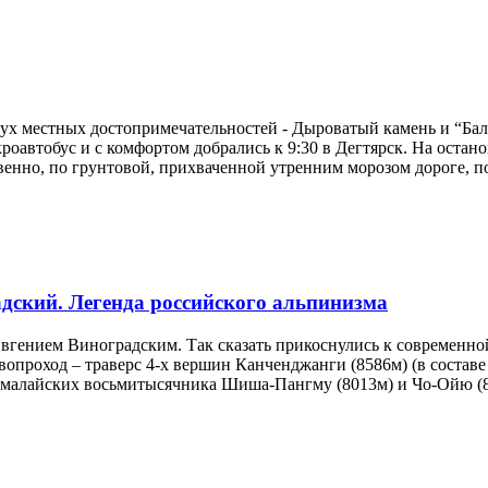
вух местных достопримечательностей - Дыроватый камень и “Бал
оавтобус и с комфортом добрались к 9:30 в Дегтярск. На остано
нно, по грунтовой, прихваченной утренним морозом дороге, по 
дский. Легенда российского альпинизма
Евгением Виноградским. Так сказать прикоснулись к современной
опроход – траверс 4-х вершин Канченджанги (8586м) (в составе
гималайских восьмитысячника Шиша-Пангму (8013м) и Чо-Ойю (8.