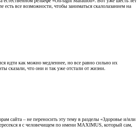
а естественном рельефе «On-sight Marathon». Вот уже шесть лет
ле есть все возможности, чтобы заниматься скалолазанием на
ся идти как можно медленнее, но все равно сильно их
нты сказали, что они и так уже отстали от жизни.
орам сайта – не переносить эту тему в разделы «Здоровье и/или
 пересекся я с человечищем по имени MAXIMUS, который сам,