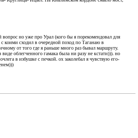
й вопрос но уже про Урал (кого бы я порекомендовал для
 с коими сходил в очередной поход по Таганаю в
ичному от того где я раньше много раз бывал маршруту.
 виде облегченного гамака была ни разу не кстати))). но
лега в избушке с печкой. ох заколебал я чувствую его-
енем)))