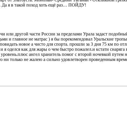
. Да я в такой поход хоть ещё раз… ПОЙДУ!
Сочи или другой части России за пределами Урала задаст подобны
ми и главное не матрас ) я бы порекомендовал Уральские тропы
идать новое а чисто для спорта. прошли за 3 дня 75 км по отл
и я оделся как для жары о чем быстро пожалел.и кстати снаряга в
овень.плюс ангел хранитель помог с второй ночевкой путем ноч
что ни только не жалею а сильно удовлетворен проведенным врем