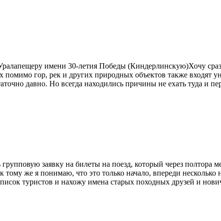
Уралапещеру имени 30-летия Победы (Киндерлинскую)Хочу сразу 
х помимо гор, рек и других природных объектов также входят у
очно давно. Но всегда находились причины не ехать туда и пер
 групповую заявку на билеты на поезд, который через полтора 
к тому же я понимаю, что это только начало, впереди несколько
писок туристов и нахожу имена старых походных друзей и новичк