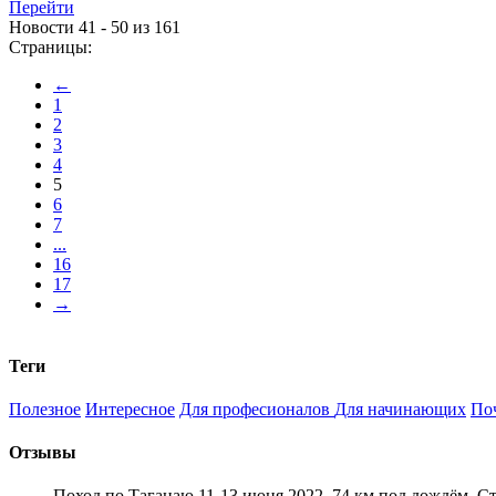
Перейти
Новости 41 - 50 из 161
Страницы:
←
1
2
3
4
5
6
7
...
16
17
→
Теги
Полезное
Интересное
Для професионалов
Для начинающих
По
Отзывы
Поход по Таганаю 11-13 июня 2022. 74 км под дождём. С