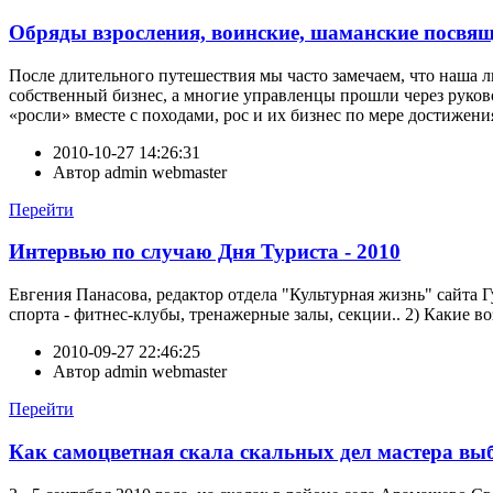
Обряды взросления, воинские, шаманские посвящ
После длительного путешествия мы часто замечаем, что наша л
собственный бизнес, а многие управленцы прошли через руково
«росли» вместе с походами, рос и их бизнес по мере достижен
2010-10-27 14:26:31
Автор
admin webmaster
Перейти
Интервью по случаю Дня Туриста - 2010
Евгения Панасова, редактор отдела "Культурная жизнь" сайта 
спорта - фитнес-клубы, тренажерные залы, секции.. 2) Какие в
2010-09-27 22:46:25
Автор
admin webmaster
Перейти
Как самоцветная скала скальных дел мастера вы