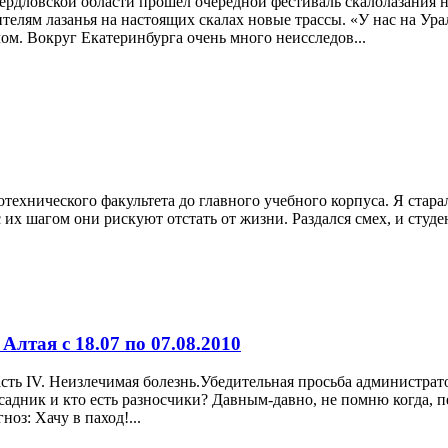
Свердловской области прошел очередной фестиваль скалолазания н
телям лазанья на настоящих скалах новые трассы. «У нас на Ура
м. Вокруг Екатеринбурга очень много неисследов...
ехнического факультета до главного учебного корпуса. Я старал
 их шагом они рискуют отстать от жизни. Раздался смех, и студе
Алтая с 18.07 по 07.08.2010
Часть IV. Неизлечимая болезнь.Убедительная просьба администрат
ссадник и кто есть разносчики? Давным-давно, не помню когда,
ноз: Хачу в паход!...