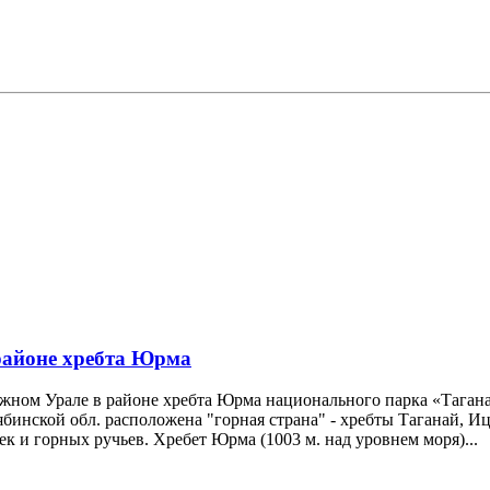
районе хребта Юрма
 Южном Урале в районе хребта Юрма национального парка «Таган
Челябинской обл. расположена "горная страна" - хребты Таганай
к и горных ручьев. Хребет Юрма (1003 м. над уровнем моря)...