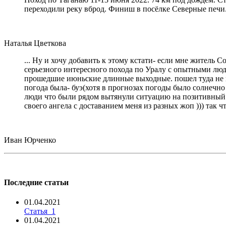
переходили реку вброд. Финиш в посёлке Северные печи
Наталья Цветкова
... Ну и хочу добавить к этому кстати- если мне житель 
серьезного интересного похода по Уралу с опытными людь
прошедшие июньские длинные выходные. пошел туда не пов
погода была- буэ(хотя в прогнозах погоды было солнечно 
люди что были рядом вытянули ситуацию на позитивный ур
своего ангела с доставанием меня из разных жоп ))) так 
Иван Юрченко
Последние статьи
01.04.2021
Статья_1
01.04.2021