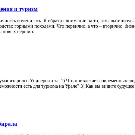
ения и туризм
ичность изменилась. Я обратил внимание на то, что альпинизм 
дство горными походами. Что первично, а что – вторично, бизн
ия новых вершин.
Гуманитарного Университета: 1) Что привлекает современных люд
озможности есть для туризма на Урале? 3) Как вы видите будущее
бирала