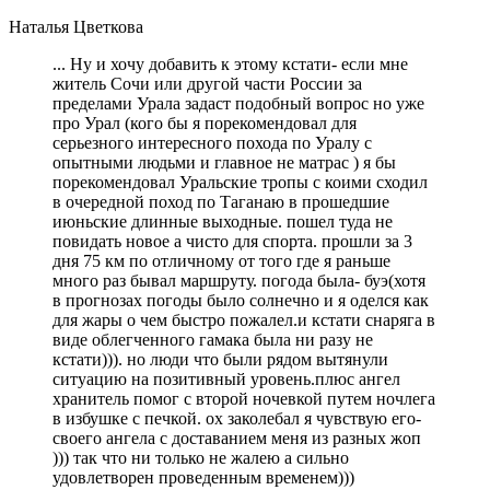
Наталья Цветкова
... Ну и хочу добавить к этому кстати- если мне
житель Сочи или другой части России за
пределами Урала задаст подобный вопрос но уже
про Урал (кого бы я порекомендовал для
серьезного интересного похода по Уралу с
опытными людьми и главное не матрас ) я бы
порекомендовал Уральские тропы с коими сходил
в очередной поход по Таганаю в прошедшие
июньские длинные выходные. пошел туда не
повидать новое а чисто для спорта. прошли за 3
дня 75 км по отличному от того где я раньше
много раз бывал маршруту. погода была- буэ(хотя
в прогнозах погоды было солнечно и я оделся как
для жары о чем быстро пожалел.и кстати снаряга в
виде облегченного гамака была ни разу не
кстати))). но люди что были рядом вытянули
ситуацию на позитивный уровень.плюс ангел
хранитель помог с второй ночевкой путем ночлега
в избушке с печкой. ох заколебал я чувствую его-
своего ангела с доставанием меня из разных жоп
))) так что ни только не жалею а сильно
удовлетворен проведенным временем)))