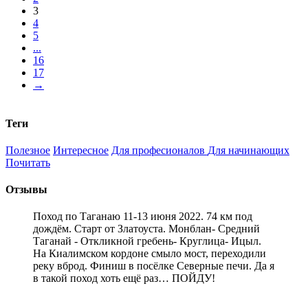
3
4
5
...
16
17
→
Теги
Полезное
Интересное
Для професионалов
Для начинающих
Почитать
Отзывы
Поход по Таганаю 11-13 июня 2022. 74 км под
дождём. Старт от Златоуста. Монблан- Средний
Таганай - Откликной гребень- Круглица- Ицыл.
На Киалимском кордоне смыло мост, переходили
реку вброд. Финиш в посёлке Северные печи. Да я
в такой поход хоть ещё раз… ПОЙДУ!