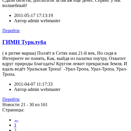
Сдали билеты, доплатили за багаж еще денег. Сервис у нас
волшебный!
2011-05-17 17:13:19
Автор
admin webmaster
Перейти
ГИМН Турклуба
( в ритме марша) Ползёт в Сетях наш 21-й век, Но сидя в
Интернете не понять, Как, выйдя из палатки поутру, Охватит
вдруг природы благодать! Кругом лежит прекрасная Земля, И
вдаль ведёт Уральская Тропа! -Урал-Тропа, Урал-Тропа, Урал-
Тропа.
2011-04-07 11:17:33
Автор
admin webmaster
Перейти
Новости 21 - 30 из 161
Страницы:
←
1
2