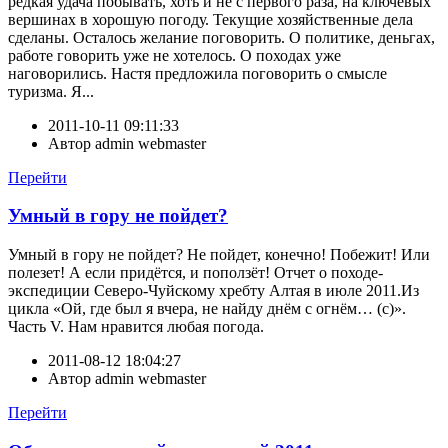
редкая удача побывать, хоть и не с первого раза, на ключевых
вершинах в хорошую погоду. Текущие хозяйственные дела
сделаны. Осталось желание поговорить. О политике, деньгах,
работе говорить уже не хотелось. О походах уже
наговорились. Настя предложила поговорить о смысле
туризма. Я...
2011-10-11 09:11:33
Автор
admin webmaster
Перейти
Умный в гору не пойдет?
Умный в гору не пойдет? Не пойдет, конечно! Побежит! Или
полезет! А если придётся, и поползёт! Отчет о походе-
экспедиции Северо-Чуйскому хребту Алтая в июле 2011.Из
цикла «Ой, где был я вчера, не найду днём с огнём… (с)».
Часть V. Нам нравится любая погода.
2011-08-12 18:04:27
Автор
admin webmaster
Перейти