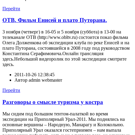
Перейти
ОТВ. Фильм Енисей и плато Путорана.
3 ноября (четверг) в 16-05 и 5 ноября (суббота) в 13-00 на
телеканале ОТВ (http://www.obltv.ru) состоится показ фильма
Олега Долженкова об экспедиции клуба по реке Енисей и на
плато Путорана, состоявшейся в 2008 году под руководством
Константина Серафимовича.Онлайн трансляция
здесь.Небольшой видеоролик по этой экспедиции смотрите
здесь.
2011-10-26 12:38:45
Автор
admin webmaster
Перейти
Разговоры о смысле туризма у костра
Мы сидим под большим тентом-палаткой во время
экспедиции на Приполярный Урал-2011. Мы поднялись на
основные вершины – Народную, Манарагу и Колокольню.
Приполярный Урал оказался гостеприимен – нам выпала