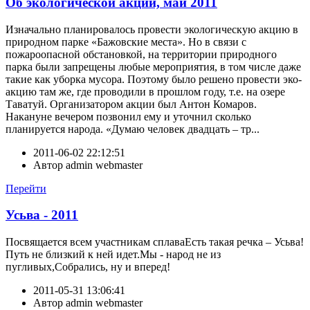
Об экологической акции, май 2011
Изначально планировалось провести экологическую акцию в
природном парке «Бажовские места». Но в связи с
пожароопасной обстановкой, на территории природного
парка были запрещены любые мероприятия, в том числе даже
такие как уборка мусора. Поэтому было решено провести эко-
акцию там же, где проводили в прошлом году, т.е. на озере
Таватуй. Организатором акции был Антон Комаров.
Накануне вечером позвонил ему и уточнил сколько
планируется народа. «Думаю человек двадцать – тр...
2011-06-02 22:12:51
Автор
admin webmaster
Перейти
Усьва - 2011
Посвящается всем участникам сплаваЕсть такая речка – Усьва!
Путь не близкий к ней идет.Мы - народ не из
пугливых,Собрались, ну и вперед!
2011-05-31 13:06:41
Автор
admin webmaster