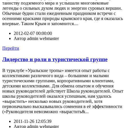
таинству подземного мира и услышали многовековые
легенды о сильных духом людях и энергии суровых вершин.
Обычные будни стали ежедневным праздником встречи с
осенними красками природы крымского края, где я оказалась
впервые. Таким Крым и запомнится....
2012-02-07 00:00:00
Автор
admin webmaster
Перейти
Лидерство и роли в туристической группе
В турклубе «Уральские тропы» имеется опыт работы с
коллективами различного вида – большими и малыми
туристическими группами, корпоративными клиентами,
детскими коллективами. Для обмена опытом и обучения
новых руководителей действует Школа руководителей. Опыт
школы руководителей оказался успешным, нам удалось
«вырастить» несколько новых руководителей, хотя
первоначально высказывались сомнения в её эффективности
(«Руководителя невозможно «вырастить&...
2011-11-26 12:05:39
Автор
admin webmaster