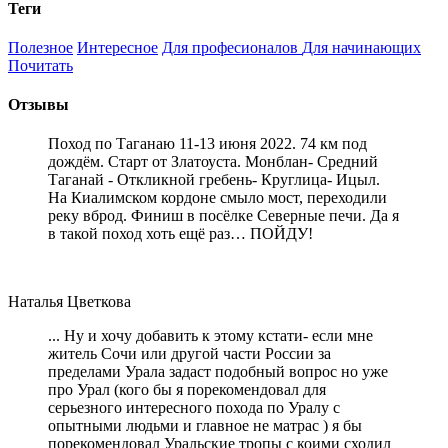
Теги
Полезное
Интересное
Для професионалов
Для начинающих
Почитать
Отзывы
Поход по Таганаю 11-13 июня 2022. 74 км под
дождём. Старт от Златоуста. Монблан- Средний
Таганай - Откликной гребень- Круглица- Ицыл.
На Киалимском кордоне смыло мост, переходили
реку вброд. Финиш в посёлке Северные печи. Да я
в такой поход хоть ещё раз… ПОЙДУ!
Наталья Цветкова
... Ну и хочу добавить к этому кстати- если мне
житель Сочи или другой части России за
пределами Урала задаст подобный вопрос но уже
про Урал (кого бы я порекомендовал для
серьезного интересного похода по Уралу с
опытными людьми и главное не матрас ) я бы
порекомендовал Уральские тропы с коими сходил