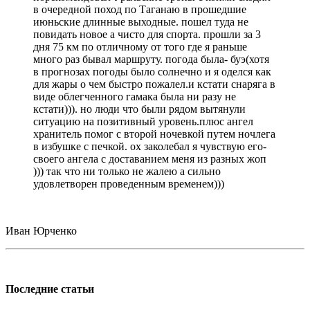
в очередной поход по Таганаю в прошедшие
июньские длинные выходные. пошел туда не
повидать новое а чисто для спорта. прошли за 3
дня 75 км по отличному от того где я раньше
много раз бывал маршруту. погода была- буэ(хотя
в прогнозах погоды было солнечно и я оделся как
для жары о чем быстро пожалел.и кстати снаряга в
виде облегченного гамака была ни разу не
кстати))). но люди что были рядом вытянули
ситуацию на позитивный уровень.плюс ангел
хранитель помог с второй ночевкой путем ночлега
в избушке с печкой. ох заколебал я чувствую его-
своего ангела с доставанием меня из разных жоп
))) так что ни только не жалею а сильно
удовлетворен проведенным временем)))
Иван Юрченко
Последние статьи