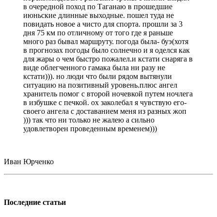
в очередной поход по Таганаю в прошедшие
июньские длинные выходные. пошел туда не
повидать новое а чисто для спорта. прошли за 3
дня 75 км по отличному от того где я раньше
много раз бывал маршруту. погода была- буэ(хотя
в прогнозах погоды было солнечно и я оделся как
для жары о чем быстро пожалел.и кстати снаряга в
виде облегченного гамака была ни разу не
кстати))). но люди что были рядом вытянули
ситуацию на позитивный уровень.плюс ангел
хранитель помог с второй ночевкой путем ночлега
в избушке с печкой. ох заколебал я чувствую его-
своего ангела с доставанием меня из разных жоп
))) так что ни только не жалею а сильно
удовлетворен проведенным временем)))
Иван Юрченко
Последние статьи