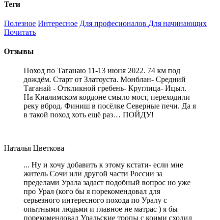
Теги
Полезное
Интересное
Для професионалов
Для начинающих
Почитать
Отзывы
Поход по Таганаю 11-13 июня 2022. 74 км под
дождём. Старт от Златоуста. Монблан- Средний
Таганай - Откликной гребень- Круглица- Ицыл.
На Киалимском кордоне смыло мост, переходили
реку вброд. Финиш в посёлке Северные печи. Да я
в такой поход хоть ещё раз… ПОЙДУ!
Наталья Цветкова
... Ну и хочу добавить к этому кстати- если мне
житель Сочи или другой части России за
пределами Урала задаст подобный вопрос но уже
про Урал (кого бы я порекомендовал для
серьезного интересного похода по Уралу с
опытными людьми и главное не матрас ) я бы
порекомендовал Уральские тропы с коими сходил