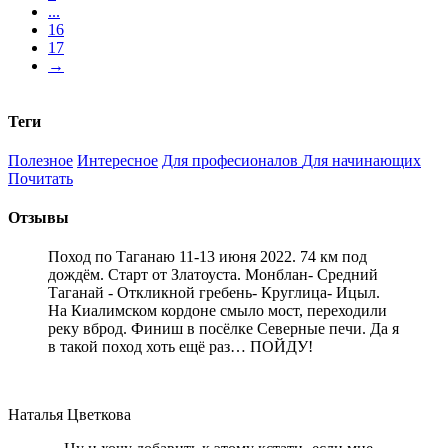
...
16
17
→
Теги
Полезное
Интересное
Для професионалов
Для начинающих
Почитать
Отзывы
Поход по Таганаю 11-13 июня 2022. 74 км под
дождём. Старт от Златоуста. Монблан- Средний
Таганай - Откликной гребень- Круглица- Ицыл.
На Киалимском кордоне смыло мост, переходили
реку вброд. Финиш в посёлке Северные печи. Да я
в такой поход хоть ещё раз… ПОЙДУ!
Наталья Цветкова