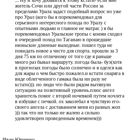
... Ну и хочу добавить к этому кстати- если мне
житель Сочи или другой части России за
пределами Урала задаст подобный вопрос но уже
про Урал (кого бы я порекомендовал для
серьезного интересного похода по Уралу с
опытными людьми и главное не матрас ) я бы
порекомендовал Уральские тропы с коими сходил
в очередной поход по Таганаю в прошедшие
июньские длинные выходные. пошел туда не
повидать новое а чисто для спорта. прошли за 3
дня 75 км по отличному от того где я раньше
много раз бывал маршруту. погода была- буэ(хотя
в прогнозах погоды было солнечно и я оделся как
для жары о чем быстро пожалел.и кстати снаряга в
виде облегченного гамака была ни разу не
кстати))). но люди что были рядом вытянули
ситуацию на позитивный уровень.плюс ангел
хранитель помог с второй ночевкой путем ночлега
в избушке с печкой. ох заколебал я чувствую его-
своего ангела с доставанием меня из разных жоп
))) так что ни только не жалею а сильно
удовлетворен проведенным временем)))
Иван Юрченко