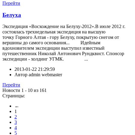
Перейти
Белуха
Экспедиция «Восхождение на Белуху-2012».В июле 2012 г.
состоялась трехнедельная экспедиция на высшую
точку Горного Алтая - гору Белуху, покрытую снегом от
вершины до самого основания... Идейным
вдохновителем экспедиции выступил известный
путешественник Николай Антонович Рундквист. Спонсор
экспедиции - холдинг УГМК. ...
2013-01-22 21:29:59
Автор
admin webmaster
Перейти
Новости 1 - 10 из 161
Страницы:
←
1
2
3
4
5