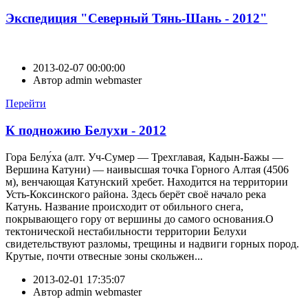
Экспедиция "Северный Тянь-Шань - 2012"
2013-02-07 00:00:00
Автор
admin webmaster
Перейти
К подножию Белухи - 2012
Гора Белу́ха (алт. Уч-Сумер — Трехглавая, Кадын-Бажы —
Вершина Катуни) — наивысшая точка Горного Алтая (4506
м), венчающая Катунский хребет. Находится на территории
Усть-Коксинского района. Здесь берёт своё начало река
Катунь. Название происходит от обильного снега,
покрывающего гору от вершины до самого основания.О
тектонической нестабильности территории Белухи
свидетельствуют разломы, трещины и надвиги горных пород.
Крутые, почти отвесные зоны скольжен...
2013-02-01 17:35:07
Автор
admin webmaster