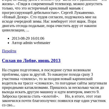
жизнь». «Глядя в современный телевизор, можно допустить
только, что это истеричный крикливый маньяк с
прогрессирующей дебильностью». Сергей Лукьяненко.
«Новый Дозор». Сто пудов согласен, подумалось мне на
исходе очередной зимы. Нас зомбирует этот ящик. Пора
двигать отсюда подальше, пора очистить ауру от накипи
цивилизации, ...
2013-08-29 16:01:06
Автор
admin webmaster
Перейти
Сплав по Лобве, июнь 2013
На стадии подготовки, в последние сутки возникали
проблемы, одна за другой. То накануне похода сразу 3
участника «снялись», то за полдня новый карпинский
водитель на трассе «сломался», то погодные сайты запугивали
природными катаклизмами. Пришлось за несколько часов до
выхода искать другую машину и идти впятером, вместо 9.
Заброска грозила стать «золотой». Но, в итоге, этот этап
закончился почти благополучно: появился еще один участник
со сво...