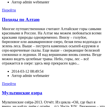
Автор
admin webmaster
Перейти
Походы по Алтаю
Многие путешественники считают Алтайские горы самыми
красивыми в России. На Алтае мы можем любоваться всеми
красками природы одновременно. Внизу – голубое,
бирюзовое или аквамариновое озеро, белая пена водопада и
зелень леса. Выше – пестрота каменных осыпей-курумов и
серо-коричневые скалы. Еще выше – сверкающие белизной
снежники и ледники. И над вершинами вновь синева. Везде
можно видеть целебные травы. Небо, горы, лес – всё
отражается в озере: здесь мир прекрасен вдво...
2014-03-12 08:49:54
Автор
admin webmaster
Перейти
Мультинские озера
Мультинские озёра-2013. Отчёт. Из цикла «Ой, где был я
вчера, не найду днём с огнём… (с). Часть XIV. Движение – это