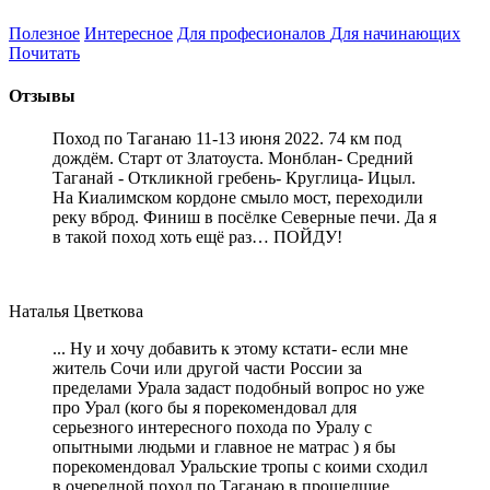
Полезное
Интересное
Для професионалов
Для начинающих
Почитать
Отзывы
Поход по Таганаю 11-13 июня 2022. 74 км под
дождём. Старт от Златоуста. Монблан- Средний
Таганай - Откликной гребень- Круглица- Ицыл.
На Киалимском кордоне смыло мост, переходили
реку вброд. Финиш в посёлке Северные печи. Да я
в такой поход хоть ещё раз… ПОЙДУ!
Наталья Цветкова
... Ну и хочу добавить к этому кстати- если мне
житель Сочи или другой части России за
пределами Урала задаст подобный вопрос но уже
про Урал (кого бы я порекомендовал для
серьезного интересного похода по Уралу с
опытными людьми и главное не матрас ) я бы
порекомендовал Уральские тропы с коими сходил
в очередной поход по Таганаю в прошедшие