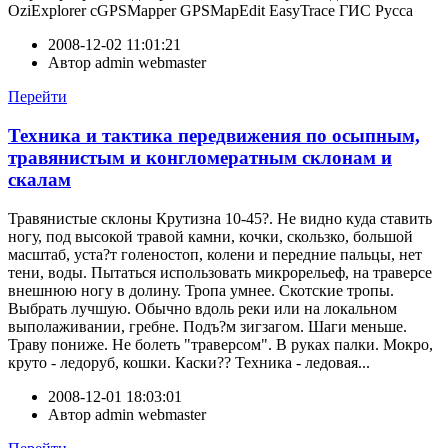
OziExplorer cGPSMapper GPSMapEdit EasyTrace ГИС Русса
2008-12-02 11:01:21
Автор
admin webmaster
Перейти
Техника и тактика передвижения по осыпным,
травянистым и конгломератным склонам и
скалам
Травянистые склоны Крутизна 10-45?. Не видно куда ставить
ногу, под высокой травой камни, кочки, скользко, большой
масштаб, уста?т голеностоп, колени и передние пальцы, нет
тени, воды. Пытаться использовать микрорельеф, на траверсе
внешнюю ногу в долину. Тропа умнее. Скотские тропы.
Выбрать лучшую. Обычно вдоль реки или на локальном
выполаживании, гребне. Подъ?м зигзагом. Шаги меньше.
Траву пониже. Не болеть "траверсом". В руках палки. Мокро,
круто - ледоруб, кошки. Каски?? Техника - ледовая...
2008-12-01 18:03:01
Автор
admin webmaster