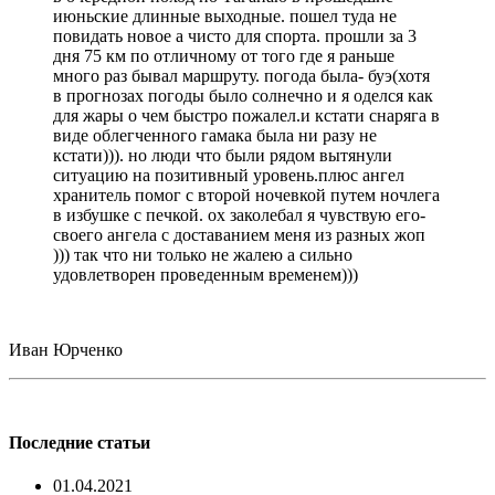
июньские длинные выходные. пошел туда не
повидать новое а чисто для спорта. прошли за 3
дня 75 км по отличному от того где я раньше
много раз бывал маршруту. погода была- буэ(хотя
в прогнозах погоды было солнечно и я оделся как
для жары о чем быстро пожалел.и кстати снаряга в
виде облегченного гамака была ни разу не
кстати))). но люди что были рядом вытянули
ситуацию на позитивный уровень.плюс ангел
хранитель помог с второй ночевкой путем ночлега
в избушке с печкой. ох заколебал я чувствую его-
своего ангела с доставанием меня из разных жоп
))) так что ни только не жалею а сильно
удовлетворен проведенным временем)))
Иван Юрченко
Последние статьи
01.04.2021