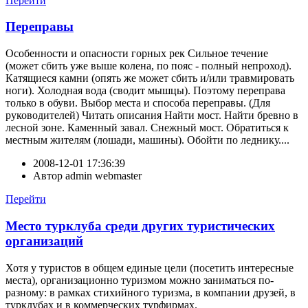
Перейти
Переправы
Особенности и опасности горных рек Сильное течение
(может сбить уже выше колена, по пояс - полный непроход).
Катящиеся камни (опять же может сбить и/или травмировать
ноги). Холодная вода (сводит мышцы). Поэтому переправа
только в обуви. Выбор места и способа переправы. (Для
руководителей) Читать описания Найти мост. Найти бревно в
лесной зоне. Каменный завал. Снежный мост. Обратиться к
местным жителям (лошади, машины). Обойти по леднику....
2008-12-01 17:36:39
Автор
admin webmaster
Перейти
Место турклуба среди других туристических
организаций
Хотя у туристов в общем единые цели (посетить интересные
места), организационно туризмом можно заниматься по-
разному: в рамках стихийного туризма, в компании друзей, в
турклубах и в коммерческих турфирмах.