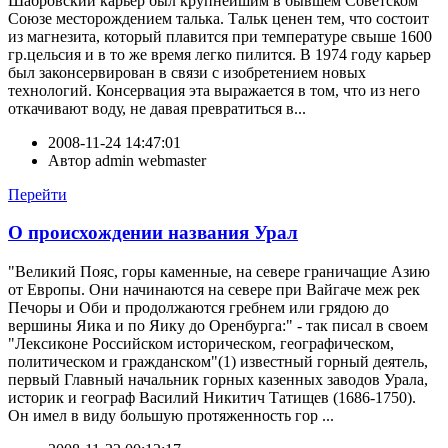
Шабровский карьер был крупнейшим в бывшем Советском
Союзе месторождением талька. Тальк ценен тем, что состоит
из магнезита, который плавится при температуре свыше 1600
гр.цельсия и в то же время легко пилится. В 1974 году карьер
был законсервирован в связи с изобретением новых
технологий. Консервация эта выражается в том, что из него
откачивают воду, не давая превратиться в...
2008-11-24 14:47:01
Автор
admin webmaster
Перейти
О происхождении названия Урал
"Великий Пояс, горы каменные, на севере граничащие Азию
от Европы. Они начинаются на севере при Вайгаче меж рек
Печоры и Оби и продолжаются гребнем или грядою до
вершины Яика и по Яику до Оренбурга:" - так писал в своем
"Лексиконе Российском историческом, географическом,
политическом и гражданском"(1) известный горный деятель,
первый Главный начальник горных казенных заводов Урала,
историк и географ Василий Никитич Татищев (1686-1750).
Он имел в виду большую протяженность гор ...