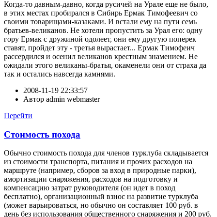
Когда-то давным-давно, когда русичей на Урале еще не было,
в этих местах пробирался в Сибирь Ермак Тимофеевич со
своими товарищами-казаками. И встали ему на пути семь
братьев-великанов. Не хотели пропустить за Урал его: одну
гору Ермак с дружиной одолеет, они ему другую поперек
ставят, пройдет эту - третья вырастает... Ермак Тимофеич
рассердился и осенил великанов крестным знамением. Не
ожидали этого великаны-братья, окаменели они от страха да
так и остались навсегда камнями.
2008-11-19 22:33:57
Автор
admin webmaster
Перейти
Стоимость похода
Обычно стоимость похода для членов турклуба складывается
из стоимости транспорта, питания и прочих расходов на
маршруте (например, сборов за вход в природные парки),
амортизации снаряжения, расходов на подготовку и
компенсацию затрат руководителя (он идет в поход
бесплатно), организационный взнос на развитие турклуба
(может варьироваться, но обычно он составляет 100 руб. в
день без использования общественного снаряжения и 200 руб.