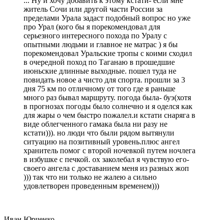
... Ну и хочу добавить к этому кстати- если мне
житель Сочи или другой части России за
пределами Урала задаст подобный вопрос но уже
про Урал (кого бы я порекомендовал для
серьезного интересного похода по Уралу с
опытными людьми и главное не матрас ) я бы
порекомендовал Уральские тропы с коими сходил
в очередной поход по Таганаю в прошедшие
июньские длинные выходные. пошел туда не
повидать новое а чисто для спорта. прошли за 3
дня 75 км по отличному от того где я раньше
много раз бывал маршруту. погода была- буэ(хотя
в прогнозах погоды было солнечно и я оделся как
для жары о чем быстро пожалел.и кстати снаряга в
виде облегченного гамака была ни разу не
кстати))). но люди что были рядом вытянули
ситуацию на позитивный уровень.плюс ангел
хранитель помог с второй ночевкой путем ночлега
в избушке с печкой. ох заколебал я чувствую его-
своего ангела с доставанием меня из разных жоп
))) так что ни только не жалею а сильно
удовлетворен проведенным временем)))
Иван Юрченко