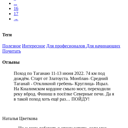
...
16
17
→
Теги
Полезное
Интересное
Для професионалов
Для начинающих
Почитать
Отзывы
Поход по Таганаю 11-13 июня 2022. 74 км под
дождём. Старт от Златоуста. Монблан- Средний
Таганай - Откликной гребень- Круглица- Ицыл.
На Киалимском кордоне смыло мост, переходили
реку вброд. Финиш в посёлке Северные печи. Да я
в такой поход хоть ещё раз… ПОЙДУ!
Наталья Цветкова