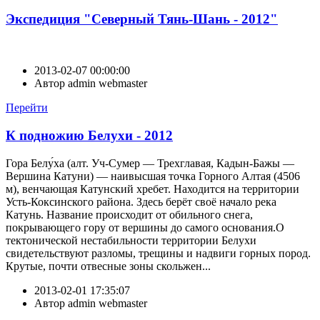
Экспедиция "Северный Тянь-Шань - 2012"
2013-02-07 00:00:00
Автор
admin webmaster
Перейти
К подножию Белухи - 2012
Гора Белу́ха (алт. Уч-Сумер — Трехглавая, Кадын-Бажы —
Вершина Катуни) — наивысшая точка Горного Алтая (4506
м), венчающая Катунский хребет. Находится на территории
Усть-Коксинского района. Здесь берёт своё начало река
Катунь. Название происходит от обильного снега,
покрывающего гору от вершины до самого основания.О
тектонической нестабильности территории Белухи
свидетельствуют разломы, трещины и надвиги горных пород.
Крутые, почти отвесные зоны скольжен...
2013-02-01 17:35:07
Автор
admin webmaster