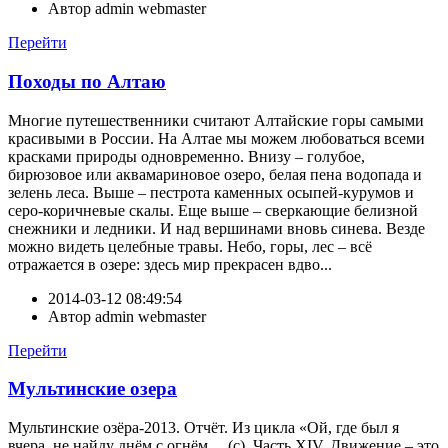
Автор
admin webmaster
Перейти
Походы по Алтаю
Многие путешественники считают Алтайские горы самыми
красивыми в России. На Алтае мы можем любоваться всеми
красками природы одновременно. Внизу – голубое,
бирюзовое или аквамариновое озеро, белая пена водопада и
зелень леса. Выше – пестрота каменных осыпей-курумов и
серо-коричневые скалы. Еще выше – сверкающие белизной
снежники и ледники. И над вершинами вновь синева. Везде
можно видеть целебные травы. Небо, горы, лес – всё
отражается в озере: здесь мир прекрасен вдво...
2014-03-12 08:49:54
Автор
admin webmaster
Перейти
Мультинские озера
Мультинские озёра-2013. Отчёт. Из цикла «Ой, где был я
вчера, не найду днём с огнём… (с). Часть XIV. Движение – это