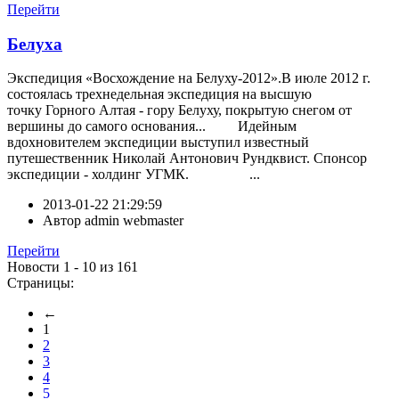
Перейти
Белуха
Экспедиция «Восхождение на Белуху-2012».В июле 2012 г.
состоялась трехнедельная экспедиция на высшую
точку Горного Алтая - гору Белуху, покрытую снегом от
вершины до самого основания... Идейным
вдохновителем экспедиции выступил известный
путешественник Николай Антонович Рундквист. Спонсор
экспедиции - холдинг УГМК. ...
2013-01-22 21:29:59
Автор
admin webmaster
Перейти
Новости 1 - 10 из 161
Страницы:
←
1
2
3
4
5