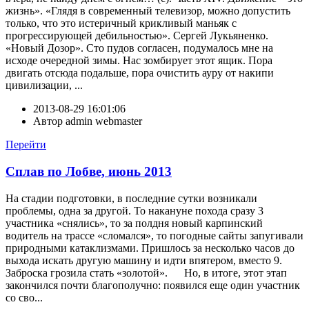
жизнь». «Глядя в современный телевизор, можно допустить
только, что это истеричный крикливый маньяк с
прогрессирующей дебильностью». Сергей Лукьяненко.
«Новый Дозор». Сто пудов согласен, подумалось мне на
исходе очередной зимы. Нас зомбирует этот ящик. Пора
двигать отсюда подальше, пора очистить ауру от накипи
цивилизации, ...
2013-08-29 16:01:06
Автор
admin webmaster
Перейти
Сплав по Лобве, июнь 2013
На стадии подготовки, в последние сутки возникали
проблемы, одна за другой. То накануне похода сразу 3
участника «снялись», то за полдня новый карпинский
водитель на трассе «сломался», то погодные сайты запугивали
природными катаклизмами. Пришлось за несколько часов до
выхода искать другую машину и идти впятером, вместо 9.
Заброска грозила стать «золотой». Но, в итоге, этот этап
закончился почти благополучно: появился еще один участник
со сво...