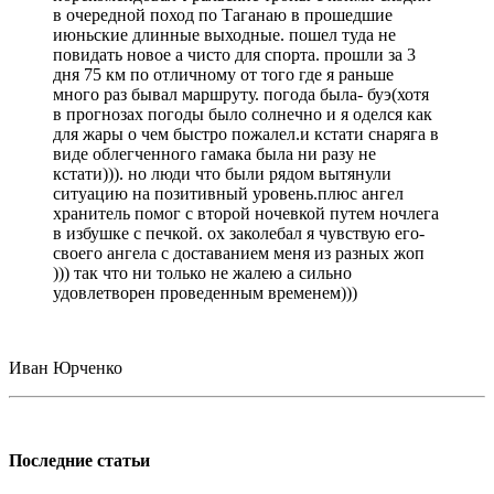
в очередной поход по Таганаю в прошедшие
июньские длинные выходные. пошел туда не
повидать новое а чисто для спорта. прошли за 3
дня 75 км по отличному от того где я раньше
много раз бывал маршруту. погода была- буэ(хотя
в прогнозах погоды было солнечно и я оделся как
для жары о чем быстро пожалел.и кстати снаряга в
виде облегченного гамака была ни разу не
кстати))). но люди что были рядом вытянули
ситуацию на позитивный уровень.плюс ангел
хранитель помог с второй ночевкой путем ночлега
в избушке с печкой. ох заколебал я чувствую его-
своего ангела с доставанием меня из разных жоп
))) так что ни только не жалею а сильно
удовлетворен проведенным временем)))
Иван Юрченко
Последние статьи