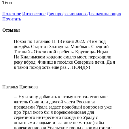
Теги
Полезное
Интересное
Для професионалов
Для начинающих
Почитать
Отзывы
Поход по Таганаю 11-13 июня 2022. 74 км под
дождём. Старт от Златоуста. Монблан- Средний
Таганай - Откликной гребень- Круглица- Ицыл.
На Киалимском кордоне смыло мост, переходили
реку вброд. Финиш в посёлке Северные печи. Да я
в такой поход хоть ещё раз… ПОЙДУ!
Наталья Цветкова
... Ну и хочу добавить к этому кстати- если мне
житель Сочи или другой части России за
пределами Урала задаст подобный вопрос но уже
про Урал (кого бы я порекомендовал для
серьезного интересного похода по Уралу с
опытными людьми и главное не матрас ) я бы
порекомендовал Уральские тропы с коими сходил