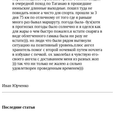
в очередной поход по Таганаю в прошедшие
июньские длинные выходные. пошел туда не
повидать новое а чисто для спорта. прошли за 3
дня 75 км по отличному от того где я раньше
много раз бывал маршруту. погода была- буэ(хотя
в прогнозах погоды было солнечно и я оделся как
для жары о чем быстро пожалел.и кстати снаряга в
виде облегченного гамака была ни разу не
кстати))). но люди что были рядом вытянули
ситуацию на позитивный уровень.плюс ангел
хранитель помог с второй ночевкой путем ночлега
в избушке с печкой. ох заколебал я чувствую его-
своего ангела с доставанием меня из разных жоп
))) так что ни только не жалею а сильно
удовлетворен проведенным временем)))
Иван Юрченко
Последние статьи