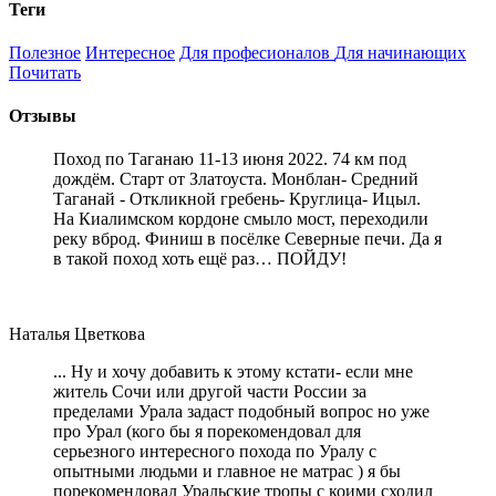
Теги
Полезное
Интересное
Для професионалов
Для начинающих
Почитать
Отзывы
Поход по Таганаю 11-13 июня 2022. 74 км под
дождём. Старт от Златоуста. Монблан- Средний
Таганай - Откликной гребень- Круглица- Ицыл.
На Киалимском кордоне смыло мост, переходили
реку вброд. Финиш в посёлке Северные печи. Да я
в такой поход хоть ещё раз… ПОЙДУ!
Наталья Цветкова
... Ну и хочу добавить к этому кстати- если мне
житель Сочи или другой части России за
пределами Урала задаст подобный вопрос но уже
про Урал (кого бы я порекомендовал для
серьезного интересного похода по Уралу с
опытными людьми и главное не матрас ) я бы
порекомендовал Уральские тропы с коими сходил