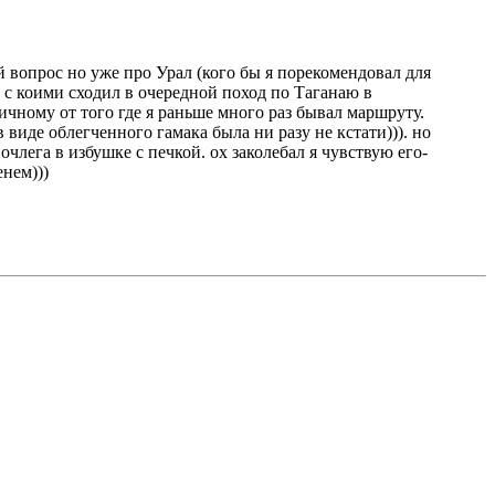
й вопрос но уже про Урал (кого бы я порекомендовал для
 с коими сходил в очередной поход по Таганаю в
ичному от того где я раньше много раз бывал маршруту.
 виде облегченного гамака была ни разу не кстати))). но
лега в избушке с печкой. ох заколебал я чувствую его-
енем)))