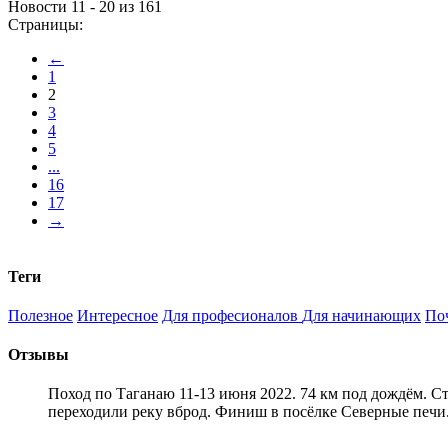
Новости 11 - 20 из 161
Страницы:
←
1
2
3
4
5
...
16
17
→
Теги
Полезное
Интересное
Для професионалов
Для начинающих
По
Отзывы
Поход по Таганаю 11-13 июня 2022. 74 км под дождём. С
переходили реку вброд. Финиш в посёлке Северные печи