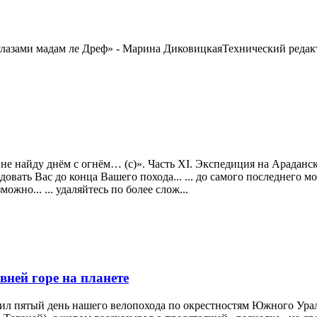
глазами мадам ле Дреф» - Марина ДиковицкаяТехнический реда
е найду днём с огнём… (с)». Часть XI. Экспедиция на Араданский 
довать Вас до конца Вашего похода... ... до самого последнего мом
ожно... ... удаляйтесь по более слож...
вней горе на планете
упил пятый день нашего велопохода по окрестностям Южного Ур