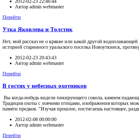
2012-02-23 22:46:44
Автор
admin webmaster
Перейти
Утка Яковлева и Толстик
Нет, мой рассказ не о крякве или какой другой водоплавающе
историей старинного уральского поселка Новоуткинск, протян
2012-02-23 20:43:43
Автор
admin webmaster
Перейти
В гостях у небесных охотников
Вы когда-нибудь видели пикирующего сокола, камнем падающег
Традиция охоты с ловчими птицами, изображения которых можн
памяти предков. "Изучая прошлое, постигаешь настоящее, разд
2012-02-08 00:00:00
Автор
admin webmaster
Перейти