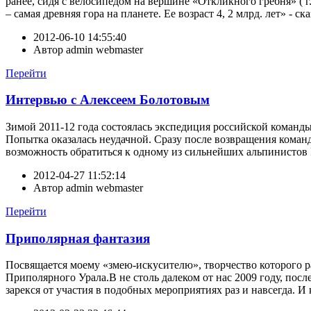
ранее, сидя с велосипедом на вершине «Откликного гребня» ( 
– самая древняя гора на планете. Ее возраст 4, 2 млрд. лет» - с
2012-06-10 14:55:40
Автор
admin webmaster
Перейти
Интервью с Алексеем Болотовым
Зимой 2011-12 года состоялась экспедиция российской команд
Попытка оказалась неудачной. Сразу после возвращения коман
возможность обратиться к одному из сильнейших альпинистов Р
2012-04-27 11:52:14
Автор
admin webmaster
Перейти
Приполярная фантазия
Посвящается моему «змею-искусителю», творчество которого 
Приполярного Урала.В не столь далеком от нас 2009 году, пос
зарекся от участия в подобных мероприятиях раз и навсегда. И к