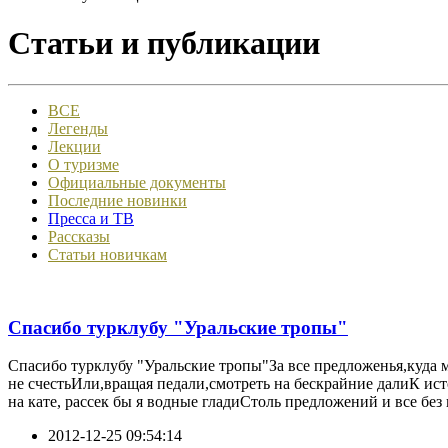
Статьи и публикации
ВСЕ
Легенды
Лекции
О туризме
Официальные документы
Последние новинки
Пресса и ТВ
Рассказы
Статьи новичкам
Спасибо турклубу "Уральские тропы"
Спасибо турклубу "Уральские тропы"За все предложенья,куда 
не счестьИли,вращая педали,смотреть на бескрайние далиК ист
на кате, рассек бы я водные гладиСтоль предложений и все без и
2012-12-25 09:54:14