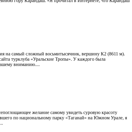
древнюю гору Карандаш. «Я прочитал в Интернете, что Карандаш
ния на самый сложный восьмитысячник, вершину К2 (8611 м).
сайта турклуба «Уральские Тропы». У каждого была
вашему вниманию....
всепоглощающее желание самому увидеть суровую красоту
одившего по национальному парку «Таганай» на Южном Урале, я
..