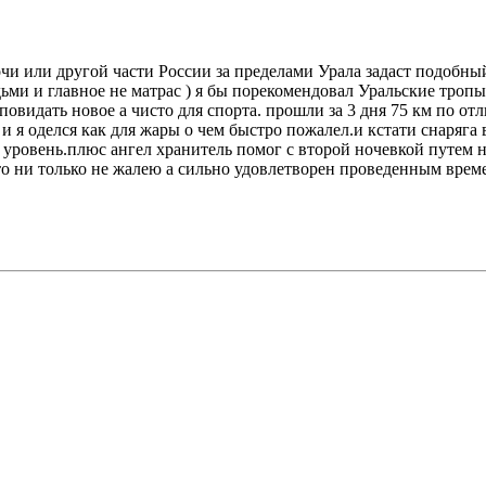
Сочи или другой части России за пределами Урала задаст подобны
ми и главное не матрас ) я бы порекомендовал Уральские тропы
идать новое а чисто для спорта. прошли за 3 дня 75 км по отл
и я оделся как для жары о чем быстро пожалел.и кстати снаряга в
овень.плюс ангел хранитель помог с второй ночевкой путем ноч
что ни только не жалею а сильно удовлетворен проведенным врем