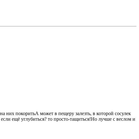
а них покоритьА может в пещеру залезть, в которой сосулек
если ещё углубиться? то просто-тащиться!Но лучше с веслом и