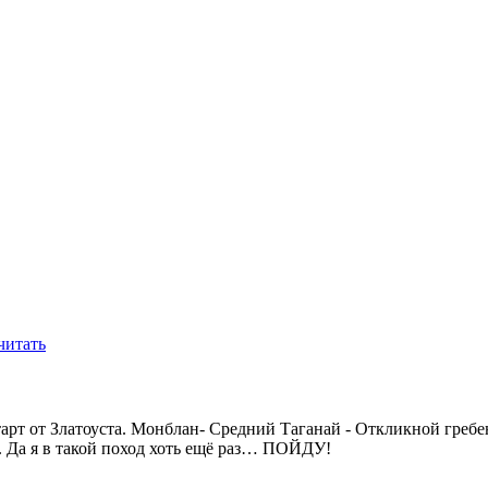
читать
тарт от Златоуста. Монблан- Средний Таганай - Откликной греб
. Да я в такой поход хоть ещё раз… ПОЙДУ!