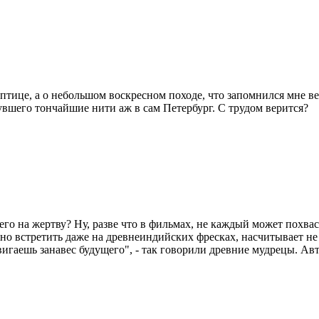
й птице, а о небольшом воскресном походе, что запомнился мне
увшего тончайшие нити аж в сам Петербург. С трудом верится?
о на жертву? Ну, разве что в фильмах, не каждый может похвас
о встретить даже на древнеиндийских фресках, насчитывает не 
вигаешь занавес будущего", - так говорили древние мудрецы. Ав