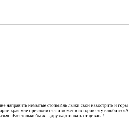
мне направить немытые стопыИль лыжи свои навострить и горы н
ории края мне прислониться и может в историю эту влюбитьсяА 
зъянаВот только бы ж....,друзья,оторвать от дивана!