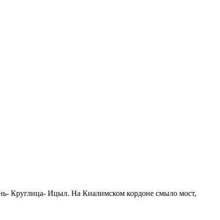
ень- Круглица- Ицыл. На Киалимском кордоне смыло мост,