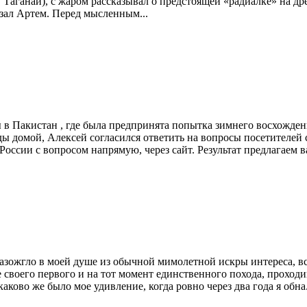
г. Таганай), с жаром рассказывал о предстоящей «радиалке» на 
казал Артем. Перед мысленным...
ы в Пакистан , где была предпринята попытка зимнего восхожде
ды домой, Алексей согласился ответить на вопросы посетителей 
оссии с вопросом напрямую, через сайт. Результат предлагаем 
разожгло в моей душе из обычной мимолетной искры интереса, 
ле своего первого и на тот момент единственного похода, прох
аково же было мое удивление, когда ровно через два года я обна.