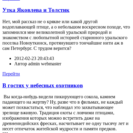
Утка Яковлева и Толстик
Нет, мой рассказ не о крякве или какой другой
водоплавающей птице, а о небольшом воскресном походе, что
запомнился мне великолепной уральской природой и
знакомством с любопытной историей старинного уральского
поселка Новоуткинск, протянувшего тончайшие нити аж в
сам Петербург. С трудом верится?
2012-02-23 20:43:43
Автор
admin webmaster
Перейти
В гостях у небесных охотников
Вы когда-нибудь видели пикирующего сокола, камнем
падающего на жертву? Ну, разве что в фильмах, не каждый
может похвастаться, что наблюдал это захватывающее
зрелище вживую. Традиция охоты с ловчими птицами,
изображения которых можно встретить даже на
древнеиндийских фресках, насчитывает не одну тысячу лет и
несет отпечаток житейской мудрости и памяти предков.