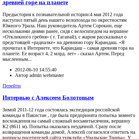
древней горе на планете
Предыстория к познавательной истории:4 мая 2012 года
наступил пятый день нашего велопохода по окрестностям
Южного Урала. Наш руководитель Артем Сорокин, еще
несколькими днями ранее, сидя с велосипедом на вершине
«Откликного гребня» ( г. Таганай), с жаром рассказывал о
предстоящей «радиалке» на древнюю гору Карандаш. «Я
прочитал в Интернете, что Карандаш – самая древняя гора на
планете. Ее возраст 4, 2 млрд. лет» - сказал Артем. Перед
мысленным...
2012-06-10 14:55:40
Автор
admin webmaster
Перейти
Интервью с Алексеем Болотовым
Зимой 2011-12 года состоялась экспедиция российской
команды в Пакистан , где была предпринята попытка зимнего
восхождения на самый сложный восьмитысячник, вершину
К2 (8611 м). Попытка оказалась неудачной. Сразу после
возвращения команды домой, Алексей согласился ответить на
вопросы посетителей сайта турклуба «Уральские Тропы». У