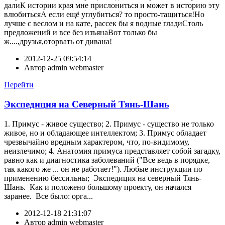
далиК истории края мне прислониться и может в историю эту
влюбитьсяА если ещё углубиться? то просто-тащиться!Но
лучше с веслом и на кате, рассек бы я водные гладиСтоль
предложений и все без изъянаВот только бы
ж....,друзья,оторвать от дивана!
2012-12-25 09:54:14
Автор
admin webmaster
Перейти
Экспедиция на Северный Тянь-Шань
1. Примус - живое существо; 2. Примус - существо не только
живое, но и обладающее интеллектом; 3. Примус обладает
чрезвычайно вредным характером, что, по-видимому,
неизлечимо; 4. Анатомия примуса представляет собой загадку,
равно как и диагностика заболеваний ("Все ведь в порядке,
так какого же ... он не работает!"). Любые инструкции по
применению бессильны; Экспедиция на северный Тянь-
Шань. Как и положено большому проекту, он начался
заранее. Все было: орга...
2012-12-18 21:31:07
Автор
admin webmaster