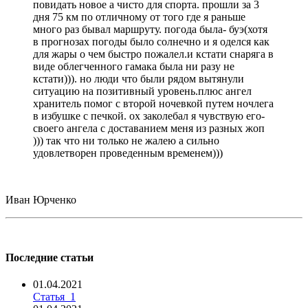
повидать новое а чисто для спорта. прошли за 3
дня 75 км по отличному от того где я раньше
много раз бывал маршруту. погода была- буэ(хотя
в прогнозах погоды было солнечно и я оделся как
для жары о чем быстро пожалел.и кстати снаряга в
виде облегченного гамака была ни разу не
кстати))). но люди что были рядом вытянули
ситуацию на позитивный уровень.плюс ангел
хранитель помог с второй ночевкой путем ночлега
в избушке с печкой. ох заколебал я чувствую его-
своего ангела с доставанием меня из разных жоп
))) так что ни только не жалею а сильно
удовлетворен проведенным временем)))
Иван Юрченко
Последние статьи
01.04.2021
Статья_1