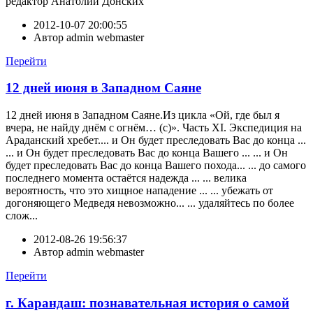
редактор Анатолий Донских
2012-10-07 20:00:55
Автор
admin webmaster
Перейти
12 дней июня в Западном Саяне
12 дней июня в Западном Саяне.Из цикла «Ой, где был я
вчера, не найду днём с огнём… (с)». Часть XI. Экспедиция на
Араданский хребет.... и Он будет преследовать Вас до конца ...
... и Он будет преследовать Вас до конца Вашего ... ... и Он
будет преследовать Вас до конца Вашего похода... ... до самого
последнего момента остаётся надежда ... ... велика
вероятность, что это хищное нападение ... ... убежать от
догоняющего Медведя невозможно... ... удаляйтесь по более
слож...
2012-08-26 19:56:37
Автор
admin webmaster
Перейти
г. Карандаш: познавательная история о самой