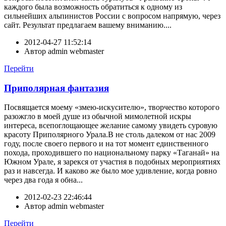
каждого была возможность обратиться к одному из
сильнейших альпинистов России с вопросом напрямую, через
сайт. Результат предлагаем вашему вниманию....
2012-04-27 11:52:14
Автор
admin webmaster
Перейти
Приполярная фантазия
Посвящается моему «змею-искусителю», творчество которого
разожгло в моей душе из обычной мимолетной искры
интереса, всепоглощающее желание самому увидеть суровую
красоту Приполярного Урала.В не столь далеком от нас 2009
году, после своего первого и на тот момент единственного
похода, проходившего по национальному парку «Таганай» на
Южном Урале, я зарекся от участия в подобных мероприятиях
раз и навсегда. И каково же было мое удивление, когда ровно
через два года я обна...
2012-02-23 22:46:44
Автор
admin webmaster
Перейти