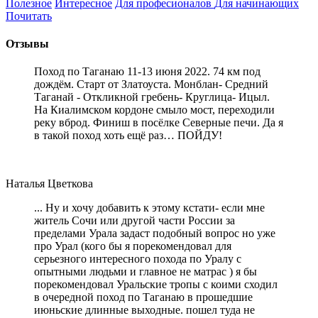
Полезное
Интересное
Для професионалов
Для начинающих
Почитать
Отзывы
Поход по Таганаю 11-13 июня 2022. 74 км под
дождём. Старт от Златоуста. Монблан- Средний
Таганай - Откликной гребень- Круглица- Ицыл.
На Киалимском кордоне смыло мост, переходили
реку вброд. Финиш в посёлке Северные печи. Да я
в такой поход хоть ещё раз… ПОЙДУ!
Наталья Цветкова
... Ну и хочу добавить к этому кстати- если мне
житель Сочи или другой части России за
пределами Урала задаст подобный вопрос но уже
про Урал (кого бы я порекомендовал для
серьезного интересного похода по Уралу с
опытными людьми и главное не матрас ) я бы
порекомендовал Уральские тропы с коими сходил
в очередной поход по Таганаю в прошедшие
июньские длинные выходные. пошел туда не