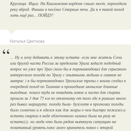
Круглица- Ицыл. На Киалимском кордоне смыло мост, переходили
реку вброд. Финиш в посёлке Северные печи. Да я в такой поход
хоть ещё раз… ПОЙДУ!
Наталья Цветкова
... Ну и хочу добавить к этому кстати- если мне житель Сочи
или другой части России за пределами Урала задаст подобный
вопрос но уже про Урал (кого бы я порекомендовал для серьезного
интересного похода по Уралу с опытными людьми и главное не
матрас ) я бы порекомендовал Уральские тропы с коими сходил в
очередной поход по Таганаю в прошедшие июньские длинные
выходные. пошел туда не повидать новое а чисто для спорта.
прошли за 3 дня 75 км по отличному от того где я раньше много
раз бывал маршруту. погода была- буэ(хотя в прогнозах погоды
было солнечно и я оделся как для жары о чем быстро пожалел.и
кстати снаряга в виде облегченного гамака была ни разу не
кстати))). но люди что были рядом вытянули ситуацию на
позитивный уровень.плюс ангел хранитель помог с второй