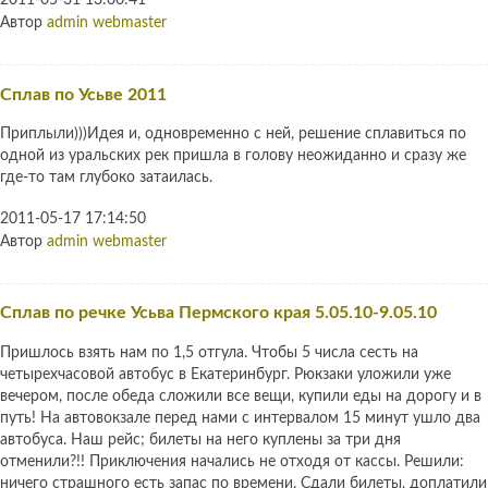
2011-05-31 13:06:41
Автор
admin webmaster
Сплав по Усьве 2011
Приплыли)))Идея и, одновременно с ней, решение сплавиться по
одной из уральских рек пришла в голову неожиданно и сразу же
где-то там глубоко затаилась.
2011-05-17 17:14:50
Автор
admin webmaster
Сплав по речке Усьва Пермского края 5.05.10-9.05.10
Пришлось взять нам по 1,5 отгула. Чтобы 5 числа сесть на
четырехчасовой автобус в Екатеринбург. Рюкзаки уложили уже
вечером, после обеда сложили все вещи, купили еды на дорогу и в
путь! На автовокзале перед нами с интервалом 15 минут ушло два
автобуса. Наш рейс; билеты на него куплены за три дня
отменили?!! Приключения начались не отходя от кассы. Решили:
ничего страшного есть запас по времени. Сдали билеты, доплатили