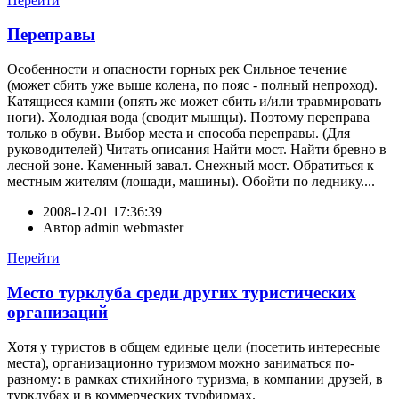
Перейти
Переправы
Особенности и опасности горных рек Сильное течение
(может сбить уже выше колена, по пояс - полный непроход).
Катящиеся камни (опять же может сбить и/или травмировать
ноги). Холодная вода (сводит мышцы). Поэтому переправа
только в обуви. Выбор места и способа переправы. (Для
руководителей) Читать описания Найти мост. Найти бревно в
лесной зоне. Каменный завал. Снежный мост. Обратиться к
местным жителям (лошади, машины). Обойти по леднику....
2008-12-01 17:36:39
Автор
admin webmaster
Перейти
Место турклуба среди других туристических
организаций
Хотя у туристов в общем единые цели (посетить интересные
места), организационно туризмом можно заниматься по-
разному: в рамках стихийного туризма, в компании друзей, в
турклубах и в коммерческих турфирмах.