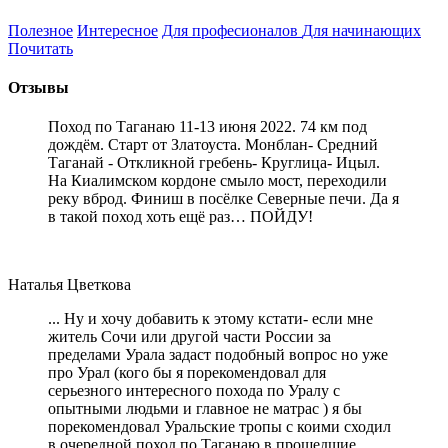
Полезное
Интересное
Для професионалов
Для начинающих
Почитать
Отзывы
Поход по Таганаю 11-13 июня 2022. 74 км под
дождём. Старт от Златоуста. Монблан- Средний
Таганай - Откликной гребень- Круглица- Ицыл.
На Киалимском кордоне смыло мост, переходили
реку вброд. Финиш в посёлке Северные печи. Да я
в такой поход хоть ещё раз… ПОЙДУ!
Наталья Цветкова
... Ну и хочу добавить к этому кстати- если мне
житель Сочи или другой части России за
пределами Урала задаст подобный вопрос но уже
про Урал (кого бы я порекомендовал для
серьезного интересного похода по Уралу с
опытными людьми и главное не матрас ) я бы
порекомендовал Уральские тропы с коими сходил
в очередной поход по Таганаю в прошедшие