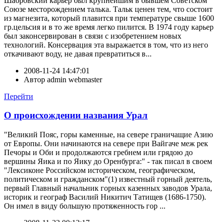
Шабровский карьер был крупнейшим в бывшем Советском
Союзе месторождением талька. Тальк ценен тем, что состоит
из магнезита, который плавится при температуре свыше 1600
гр.цельсия и в то же время легко пилится. В 1974 году карьер
был законсервирован в связи с изобретением новых
технологий. Консервация эта выражается в том, что из него
откачивают воду, не давая превратиться в...
2008-11-24 14:47:01
Автор
admin webmaster
Перейти
О происхождении названия Урал
"Великий Пояс, горы каменные, на севере граничащие Азию
от Европы. Они начинаются на севере при Вайгаче меж рек
Печоры и Оби и продолжаются гребнем или грядою до
вершины Яика и по Яику до Оренбурга:" - так писал в своем
"Лексиконе Российском историческом, географическом,
политическом и гражданском"(1) известный горный деятель,
первый Главный начальник горных казенных заводов Урала,
историк и географ Василий Никитич Татищев (1686-1750).
Он имел в виду большую протяженность гор ...