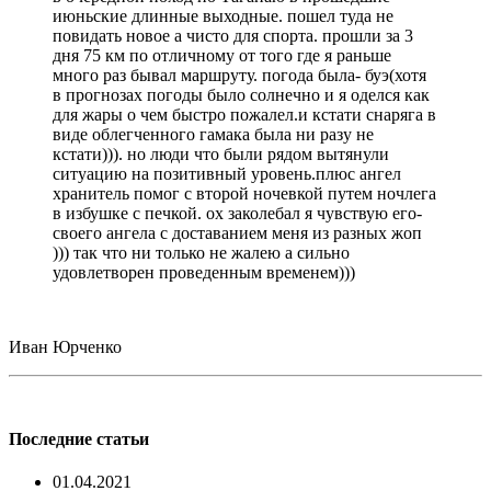
июньские длинные выходные. пошел туда не
повидать новое а чисто для спорта. прошли за 3
дня 75 км по отличному от того где я раньше
много раз бывал маршруту. погода была- буэ(хотя
в прогнозах погоды было солнечно и я оделся как
для жары о чем быстро пожалел.и кстати снаряга в
виде облегченного гамака была ни разу не
кстати))). но люди что были рядом вытянули
ситуацию на позитивный уровень.плюс ангел
хранитель помог с второй ночевкой путем ночлега
в избушке с печкой. ох заколебал я чувствую его-
своего ангела с доставанием меня из разных жоп
))) так что ни только не жалею а сильно
удовлетворен проведенным временем)))
Иван Юрченко
Последние статьи
01.04.2021