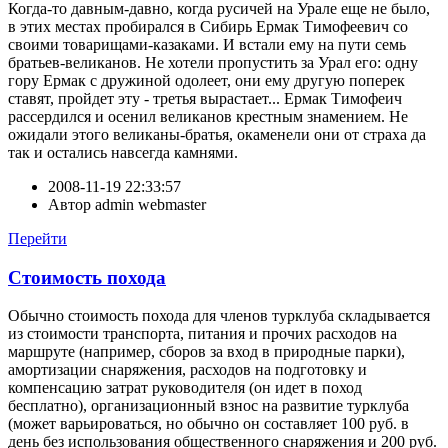
Когда-то давным-давно, когда русичей на Урале еще не было,
в этих местах пробирался в Сибирь Ермак Тимофеевич со
своими товарищами-казаками. И встали ему на пути семь
братьев-великанов. Не хотели пропустить за Урал его: одну
гору Ермак с дружиной одолеет, они ему другую поперек
ставят, пройдет эту - третья вырастает... Ермак Тимофеич
рассердился и осенил великанов крестным знамением. Не
ожидали этого великаны-братья, окаменели они от страха да
так и остались навсегда камнями.
2008-11-19 22:33:57
Автор
admin webmaster
Перейти
Стоимость похода
Обычно стоимость похода для членов турклуба складывается
из стоимости транспорта, питания и прочих расходов на
маршруте (например, сборов за вход в природные парки),
амортизации снаряжения, расходов на подготовку и
компенсацию затрат руководителя (он идет в поход
бесплатно), организационный взнос на развитие турклуба
(может варьироваться, но обычно он составляет 100 руб. в
день без использования общественного снаряжения и 200 руб.