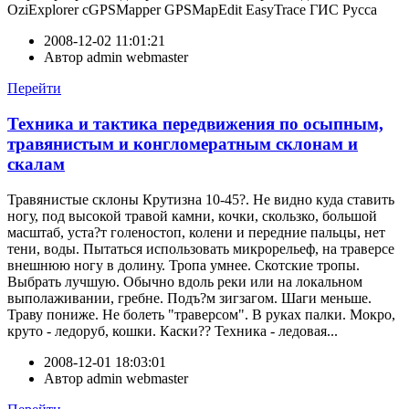
OziExplorer cGPSMapper GPSMapEdit EasyTrace ГИС Русса
2008-12-02 11:01:21
Автор
admin webmaster
Перейти
Техника и тактика передвижения по осыпным,
травянистым и конгломератным склонам и
скалам
Травянистые склоны Крутизна 10-45?. Не видно куда ставить
ногу, под высокой травой камни, кочки, скользко, большой
масштаб, уста?т голеностоп, колени и передние пальцы, нет
тени, воды. Пытаться использовать микрорельеф, на траверсе
внешнюю ногу в долину. Тропа умнее. Скотские тропы.
Выбрать лучшую. Обычно вдоль реки или на локальном
выполаживании, гребне. Подъ?м зигзагом. Шаги меньше.
Траву пониже. Не болеть "траверсом". В руках палки. Мокро,
круто - ледоруб, кошки. Каски?? Техника - ледовая...
2008-12-01 18:03:01
Автор
admin webmaster