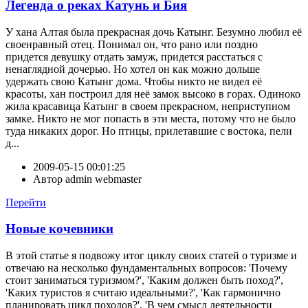
Легенда о реках Катунь и Бия
У хана Алтая была прекрасная дочь Катынг. Безумно любил её
своенравный отец. Понимал он, что рано или поздно
придется девушку отдать замуж, придется расстаться с
ненаглядной дочерью. Но хотел он как можно дольше
удержать свою Катынг дома. Чтобы никто не видел её
красоты, хан построил для неё замок высоко в горах. Одиноко
жила красавица Катынг в своем прекрасном, неприступном
замке. Никто не мог попасть в эти места, потому что не было
туда никаких дорог. Но птицы, прилетавшие с востока, пели
д...
2009-05-15 00:01:25
Автор
admin webmaster
Перейти
Новые кочевники
В этой статье я подвожу итог циклу своих статей о туризме и
отвечаю на несколько фундаментальных вопросов: 'Почему
стоит заниматься туризмом?', 'Каким должен быть поход?',
'Каких туристов я считаю идеальными?', 'Как гармонично
планировать цикл походов?', 'В чем смысл деятельности