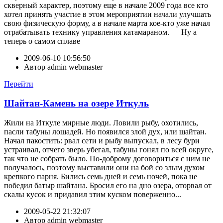
скверный характер, поэтому еще в начале 2009 года все кто
хотел принять участие в этом мероприятии начали улучшать
свою физическую форму, а в начале марта кое-кто уже начал
отрабатывать технику управления катамараном. Ну а
теперь о самом сплаве
2009-06-10 10:56:50
Автор
admin webmaster
Перейти
Шайтан-Камень на озере Иткуль
Жили на Иткуле мирные люди. Ловили рыбу, охотились,
пасли табуны лошадей. Но появился злой дух, или шайтан.
Начал пакостить: рвал сети и рыбу выпускал, в лесу бури
устраивал, отчего зверь убегал, табуны гонял по всей округе,
так что не собрать было. По-доброму договориться с ним не
получалось, поэтому выставили они на бой со злым духом
крепкого парня. Бились семь дней и семь ночей, пока не
победил батыр шайтана. Бросил его на дно озера, оторвал от
скалы кусок и придавил этим куском поверженно...
2009-05-22 21:32:07
Автор
admin webmaster