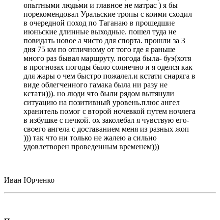
опытными людьми и главное не матрас ) я бы
порекомендовал Уральские тропы с коими сходил
в очередной поход по Таганаю в прошедшие
июньские длинные выходные. пошел туда не
повидать новое а чисто для спорта. прошли за 3
дня 75 км по отличному от того где я раньше
много раз бывал маршруту. погода была- буэ(хотя
в прогнозах погоды было солнечно и я оделся как
для жары о чем быстро пожалел.и кстати снаряга в
виде облегченного гамака была ни разу не
кстати))). но люди что были рядом вытянули
ситуацию на позитивный уровень.плюс ангел
хранитель помог с второй ночевкой путем ночлега
в избушке с печкой. ох заколебал я чувствую его-
своего ангела с доставанием меня из разных жоп
))) так что ни только не жалею а сильно
удовлетворен проведенным временем)))
Иван Юрченко