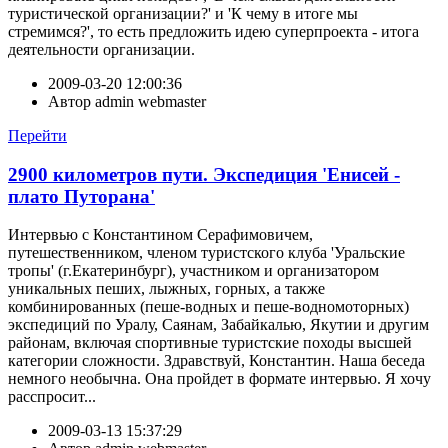
туристической организации?' и 'К чему в итоге мы
стремимся?', то есть предложить идею суперпроекта - итога
деятельности организации.
2009-03-20 12:00:36
Автор
admin webmaster
Перейти
2900 километров пути. Экспедиция 'Енисей -
плато Путорана'
Интервью с Константином Серафимовичем,
путешественником, членом туристского клуба 'Уральские
тропы' (г.Екатеринбург), участником и организатором
уникальных пеших, лыжных, горных, а также
комбинированных (пеше-водных и пеше-водномоторных)
экспедиций по Уралу, Саянам, Забайкалью, Якутии и другим
районам, включая спортивные туристские походы высшей
категории сложности. Здравствуй, Константин. Наша беседа
немного необычна. Она пройдет в формате интервью. Я хочу
расспросит...
2009-03-13 15:37:29