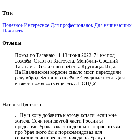
Теги
Полезное
Интересное
Для професионалов
Для начинающих
Почитать
Отзывы
Поход по Таганаю 11-13 июня 2022. 74 км под
дождём. Старт от Златоуста. Монблан- Средний
Таганай - Откликной гребень- Круглица- Ицыл.
На Киалимском кордоне смыло мост, переходили
реку вброд. Финиш в посёлке Северные печи. Да я
в такой поход хоть ещё раз… ПОЙДУ!
Наталья Цветкова
... Ну и хочу добавить к этому кстати- если мне
житель Сочи или другой части России за
пределами Урала задаст подобный вопрос но уже
про Урал (кого бы я порекомендовал для
серьезного интересного похода по Уралу с