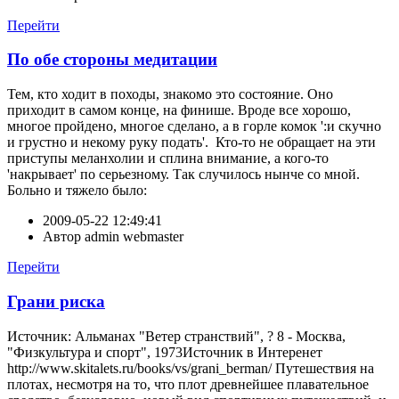
Перейти
По обе стороны медитации
Тем, кто ходит в походы, знакомо это состояние. Оно
приходит в самом конце, на финише. Вроде все хорошо,
многое пройдено, многое сделано, а в горле комок ':и скучно
и грустно и некому руку подать'. Кто-то не обращает на эти
приступы меланхолии и сплина внимание, а кого-то
'накрывает' по серьезному. Так случилось нынче со мной.
Больно и тяжело было:
2009-05-22 12:49:41
Автор
admin webmaster
Перейти
Грани риска
Источник: Альманах "Ветер странствий", ? 8 - Москва,
"Физкультура и спорт", 1973Источник в Интеренет
http://www.skitalets.ru/books/vs/grani_berman/ Путешествия на
плотах, несмотря на то, что плот древнейшее плавательное