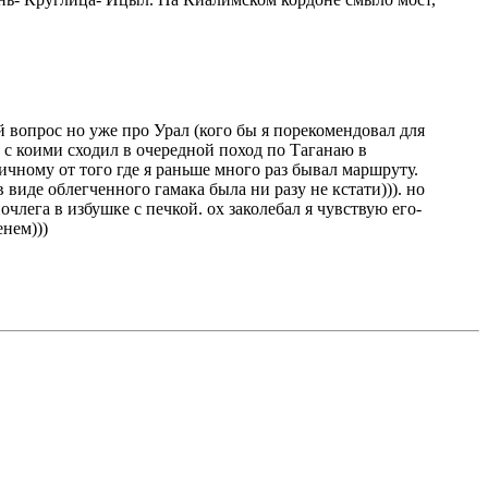
й вопрос но уже про Урал (кого бы я порекомендовал для
 с коими сходил в очередной поход по Таганаю в
ичному от того где я раньше много раз бывал маршруту.
 виде облегченного гамака была ни разу не кстати))). но
лега в избушке с печкой. ох заколебал я чувствую его-
енем)))