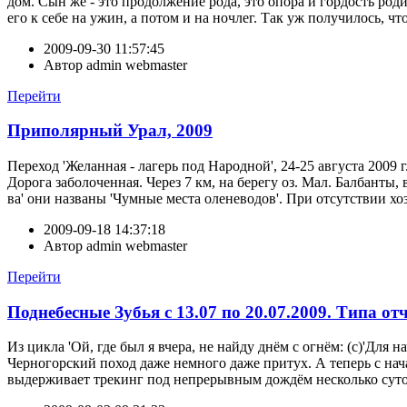
дом. Сын же - это продолжение рода, это опора и гордость род
его к себе на ужин, а потом и на ночлег. Так уж получилось, чт
2009-09-30 11:57:45
Автор
admin webmaster
Перейти
Приполярный Урал, 2009
Переход 'Желанная - лагерь под Народной', 24-25 августа 2009
Дорога заболоченная. Через 7 км, на берегу оз. Мал. Балбанты, 
ва' они названы 'Чумные места оленеводов'. При отсутствии хо
2009-09-18 14:37:18
Автор
admin webmaster
Перейти
Поднебесные Зубья с 13.07 по 20.07.2009. Типа от
Из цикла 'Ой, где был я вчера, не найду днём с огнём: (с)'Дл
Черногорский поход даже немного даже притух. А теперь с нача
выдерживает трекинг под непрерывным дождём несколько суток 