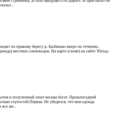
хозяин странника, устало бредущего по дороге. И пригласил он
казал...
оходит по правому берегу р. Балбанью вверх по течению.
бероида) местных оленеводов. На карте (схеме) на сайте 'Югыд-
события и полученный опыт весьма богат. Прошлогодний
олько глупостей.Первая. Не убедился, что моя одежда
все же...