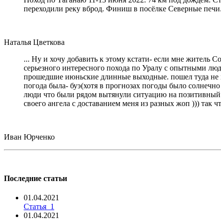
переходили реку вброд. Финиш в посёлке Северные печи
Наталья Цветкова
... Ну и хочу добавить к этому кстати- если мне житель 
серьезного интересного похода по Уралу с опытными людь
прошедшие июньские длинные выходные. пошел туда не пов
погода была- буэ(хотя в прогнозах погоды было солнечно 
люди что были рядом вытянули ситуацию на позитивный ур
своего ангела с доставанием меня из разных жоп ))) так 
Иван Юрченко
Последние статьи
01.04.2021
Статья_1
01.04.2021