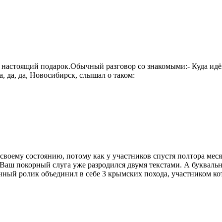
 настоящий подарок.Обычный разговор со знакомыми:- Куда идёш
а, да, да, Новосибирск, слышал о таком:
оему состоянию, потому как у участников спустя полтора меся
 Ваш покорный слуга уже разродился двумя текстами. А буквальн
анный ролик объединил в себе 3 крымских похода, участником кот