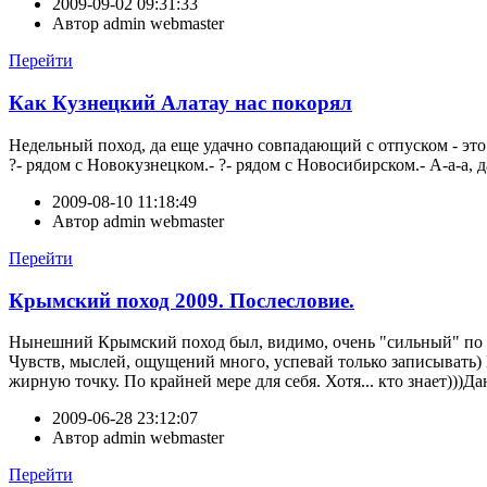
2009-09-02 09:31:33
Автор
admin webmaster
Перейти
Как Кузнецкий Алатау нас покорял
Недельный поход, да еще удачно совпадающий с отпуском - это
?- рядом с Новокузнецком.- ?- рядом с Новосибирском.- А-а-а, д
2009-08-10 11:18:49
Автор
admin webmaster
Перейти
Крымский поход 2009. Послесловие.
Нынешний Крымский поход был, видимо, очень "сильный" по св
Чувств, мыслей, ощущений много, успевай только записывать)
жирную точку. По крайней мере для себя. Хотя... кто знает)))Д
2009-06-28 23:12:07
Автор
admin webmaster
Перейти