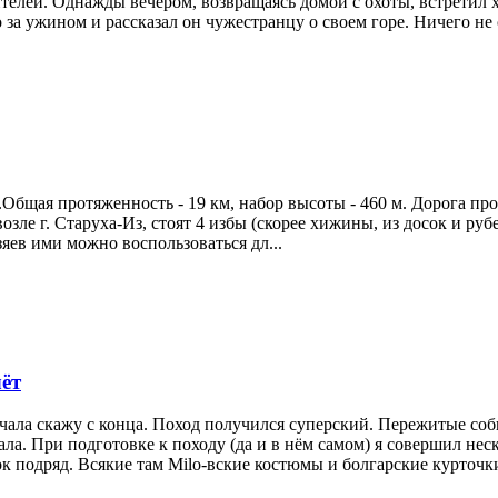
ителей. Однажды вечером, возвращаясь домой с охоты, встретил 
о за ужином и рассказал он чужестранцу о своем горе. Ничего не с
 г.Общая протяженность - 19 км, набор высоты - 460 м. Дорога пр
возле г. Старуха-Из, стоят 4 избы (скорее хижины, из досок и ру
зяев ими можно воспользоваться дл...
чёт
я начала скажу с конца. Поход получился суперский. Пережитые 
ла. При подготовке к походу (да и в нём самом) я совершил неск
подряд. Всякие там Milo-вские костюмы и болгарские курточки 