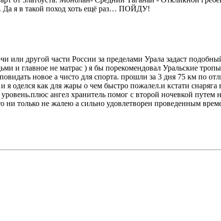
. Да я в такой поход хоть ещё раз… ПОЙДУ!
Сочи или другой части России за пределами Урала задаст подобны
ми и главное не матрас ) я бы порекомендовал Уральские тропы
идать новое а чисто для спорта. прошли за 3 дня 75 км по отл
и я оделся как для жары о чем быстро пожалел.и кстати снаряга в
овень.плюс ангел хранитель помог с второй ночевкой путем ноч
что ни только не жалею а сильно удовлетворен проведенным врем