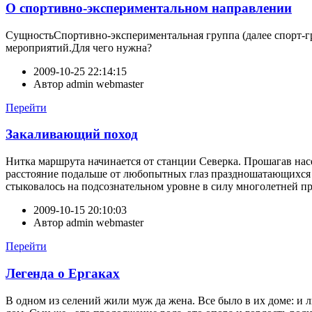
О спортивно-экспериментальном направлении
СущностьСпортивно-экспериментальная группа (далее спорт-г
мероприятий.Для чего нужна?
2009-10-25 22:14:15
Автор
admin webmaster
Перейти
Закаливающий поход
Нитка маршрута начинается от станции Северка. Прошагав нас
расстояние подальше от любопытных глаз праздношатающихся л
стыковалось на подсознательном уровне в силу многолетней пр
2009-10-15 20:10:03
Автор
admin webmaster
Перейти
Легенда о Ергаках
В одном из селений жили муж да жена. Все было в их доме: и лю