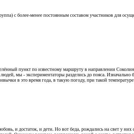
руппа) с более-менее постоянным составом участников для осу
елённый пункт по известному маршруту в направлении Соколино
юдей, мы - экспериментаторы разделись до пояса. Изначально 
ивычки в это время года, в такую погоду, при такой температур
бовь, и достаток, и дети. Но вот беда, рождались на свет у них